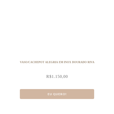
VASO/CACHEPOT ALEGRIA EM INOX DOURADO RIVA
R$
1.150,00
EU QUERO!