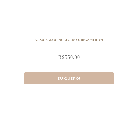
VASO BAIXO INCLINADO ORIGAMI RIVA
R$
550,00
EU QUERO!