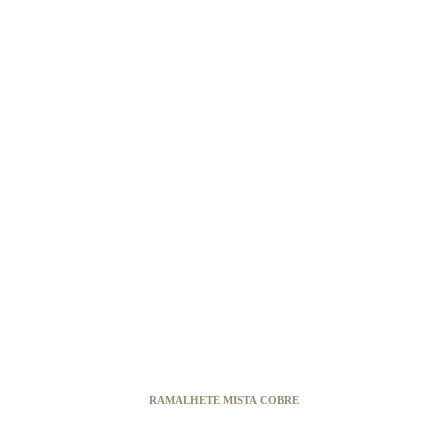
RAMALHETE MISTA COBRE