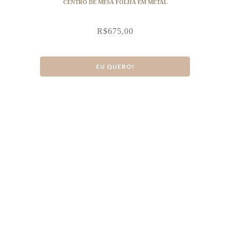
CENTRO DE MESA FOLHA EM METAL
R$
675,00
EU QUERO!