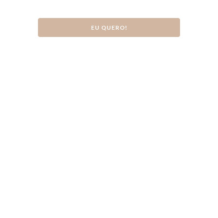
EU QUERO!