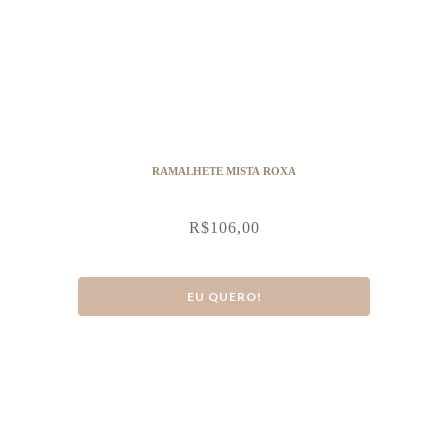
RAMALHETE MISTA ROXA
R$
106,00
EU QUERO!