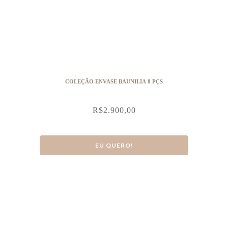
COLEÇÃO ENVASE BAUNILIA 8 PÇS
R$
2.900,00
EU QUERO!