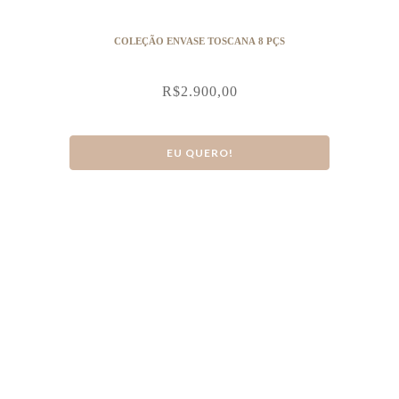
COLEÇÃO ENVASE TOSCANA 8 PÇS
R$
2.900,00
EU QUERO!