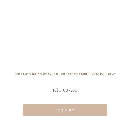
CAIXINHA BAIXA INOX DOURADO COM PEDRA AMETISTA RIVA
R$
1.637,00
EU QUERO!