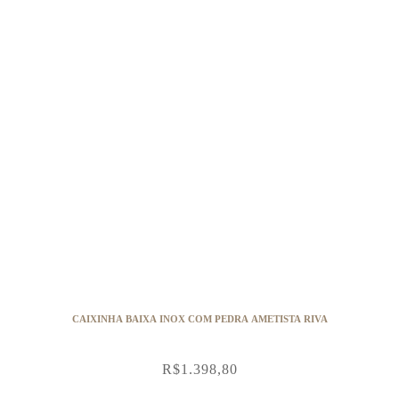
CAIXINHA BAIXA INOX COM PEDRA AMETISTA RIVA
R$
1.398,80