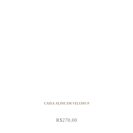
CAIXA ALINE EM VELUDO P
R$
270,00