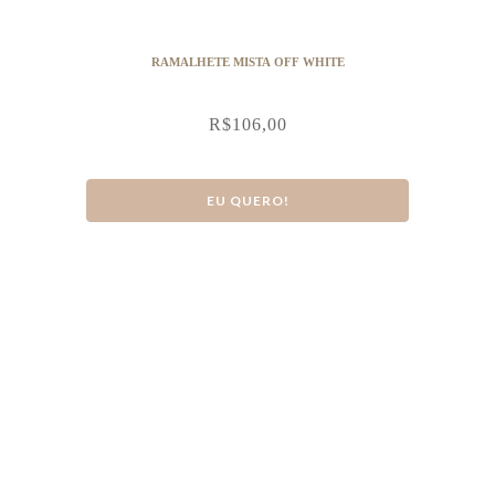
RAMALHETE MISTA OFF WHITE
R$
106,00
EU QUERO!