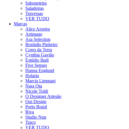
Saboneteira
Saladeiras
Travessas
VER TUDO
Marcas
Alice Aroeira
Artimage
Asa Selection
Bordallo Pinheiro
Cores da Terra
Cynthia Gavião
Estúdio Iludi
Five Senses
Hanna Englund
Holaria
Marcia Limmani
Nara Ota
Nicole Toldi
O Designer Artesão
Oui Design
Porto Brasil
Riva
Studio Nun
Traço
VER TUDO