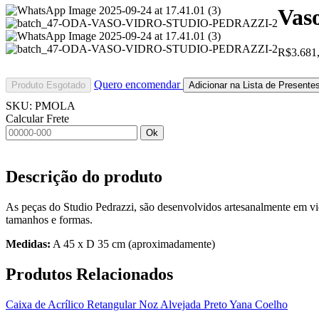
Vas
R$
3.681
Quero encomendar
Produto Esgotado
Adicionar na Lista de Presente
SKU:
PMOLA
Calcular Frete
Ok
Descrição do produto
As peças do Studio Pedrazzi, são desenvolvidos artesanalmente em 
tamanhos e formas.
Medidas:
A 45 x D 35 cm (aproximadamente)
Produtos
Relacionados
Caixa de Acrílico Retangular Noz Alvejada Preto Yana Coelho