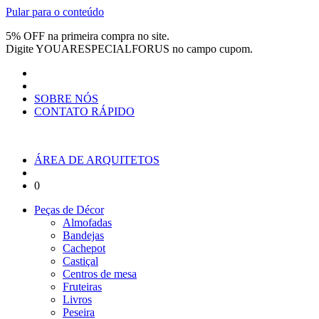
Pular para o conteúdo
5% OFF na primeira compra no site.
Digite
YOUARESPECIALFORUS
no campo cupom.
SOBRE NÓS
CONTATO RÁPIDO
ÁREA DE ARQUITETOS
0
Peças de Décor
Almofadas
Bandejas
Cachepot
Castiçal
Centros de mesa
Fruteiras
Livros
Peseira