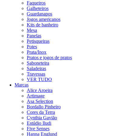
Faqueiros
Galheteiros
Guardanapos
Jogos americanos
Kits de banheiro
Mesa
Panelas
Petisqueiras
Potes
Prata/Inox
Pratos e jogos de pratos
Saboneteira
Saladeiras
Travessas
VER TUDO
Marcas
Alice Aroeira
Artimage
Asa Selection
Bordallo Pinheiro
Cores da Terra
Cynthia Gavião
Estúdio Iludi
Five Senses
Hanna Englund