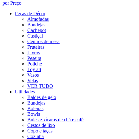
por Preço
Peças de Décor
Almofadas
Bandejas
Cachepot
Castiçal
Centros de mesa
Fruteiras
Livros
Peseira
Potiche
Toy art
Vasos
Velas
VER TUDO
Utilidades
Baldes de gelo
Bandejas
Boleiras
Bowls
Bules e xícaras de chá e café
Cestos de lixo
Copo e taças
Cozinha