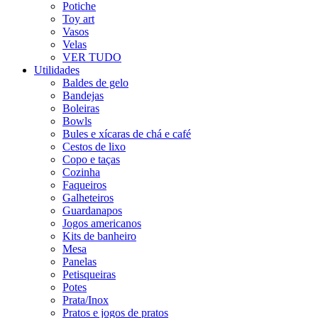
Potiche
Toy art
Vasos
Velas
VER TUDO
Utilidades
Baldes de gelo
Bandejas
Boleiras
Bowls
Bules e xícaras de chá e café
Cestos de lixo
Copo e taças
Cozinha
Faqueiros
Galheteiros
Guardanapos
Jogos americanos
Kits de banheiro
Mesa
Panelas
Petisqueiras
Potes
Prata/Inox
Pratos e jogos de pratos