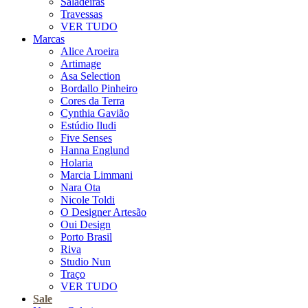
Saladeiras
Travessas
VER TUDO
Marcas
Alice Aroeira
Artimage
Asa Selection
Bordallo Pinheiro
Cores da Terra
Cynthia Gavião
Estúdio Iludi
Five Senses
Hanna Englund
Holaria
Marcia Limmani
Nara Ota
Nicole Toldi
O Designer Artesão
Oui Design
Porto Brasil
Riva
Studio Nun
Traço
VER TUDO
Sale