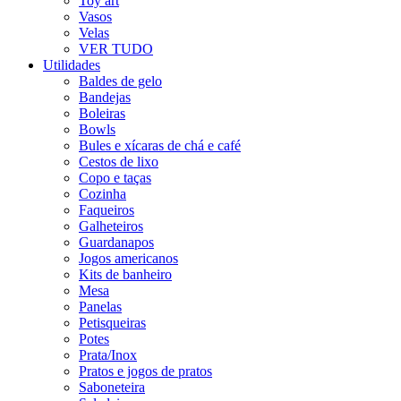
Toy art
Vasos
Velas
VER TUDO
Utilidades
Baldes de gelo
Bandejas
Boleiras
Bowls
Bules e xícaras de chá e café
Cestos de lixo
Copo e taças
Cozinha
Faqueiros
Galheteiros
Guardanapos
Jogos americanos
Kits de banheiro
Mesa
Panelas
Petisqueiras
Potes
Prata/Inox
Pratos e jogos de pratos
Saboneteira