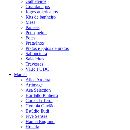
Galheteiros
Guardanapos
Jogos americanos
Kits de banheiro
Mesa
Panelas
Petisqueiras
Potes
Prata/Inox
Pratos e jogos de pratos
Saboneteira
Saladeiras
Travessas
VER TUDO
Marcas
Alice Aroeira
Artimage
Asa Selection
Bordallo Pinheiro
Cores da Terra
Cynthia Gavião
Estúdio Iludi
Five Senses
Hanna Englund
Holaria