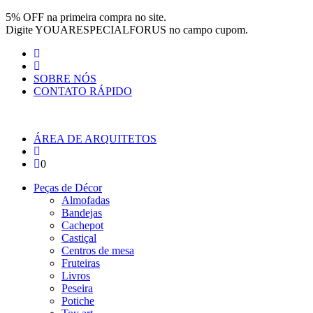
Pular para o conteúdo
5% OFF na primeira compra no site.
Digite
YOUARESPECIALFORUS
no campo cupom.
SOBRE NÓS
CONTATO RÁPIDO
ÁREA DE ARQUITETOS
0
Peças de Décor
Almofadas
Bandejas
Cachepot
Castiçal
Centros de mesa
Fruteiras
Livros
Peseira
Potiche