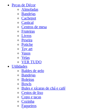
Peças de Décor
Almofadas
Bandejas
Cachepot
Castiçal
Centros de mesa
Fruteiras
Livros
Peseira
Potiche
Toy art
Vasos
Velas
VER TUDO
Utilidades
Baldes de gelo
Bandejas
Boleiras
Bowls
Bules e xícaras de chá e café
Cestos de lixo
Copo e taças
Cozinha
Faqueiros