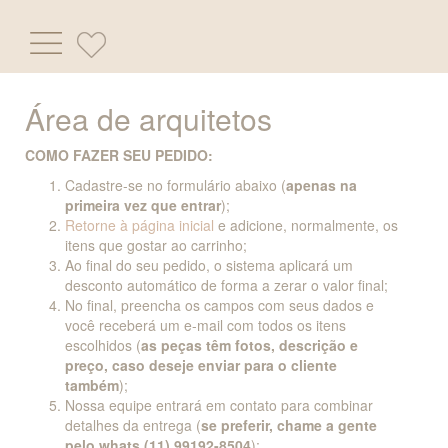
Pular
Área de arquitetos
para
o
COMO FAZER SEU PEDIDO:
conteúdo
Cadastre-se no formulário abaixo (
apenas na
primeira vez que entrar
);
Retorne à página inicial
e adicione, normalmente, os
itens que gostar ao carrinho;
Ao final do seu pedido, o sistema aplicará um
desconto automático de forma a zerar o valor final;
No final, preencha os campos com seus dados e
você receberá um e-mail com todos os itens
escolhidos (
as peças têm fotos, descrição e
preço, caso deseje enviar para o cliente
também
);
Nossa equipe entrará em contato para combinar
detalhes da entrega (
se preferir, chame a gente
pelo whats
(11) 99192-8504
);