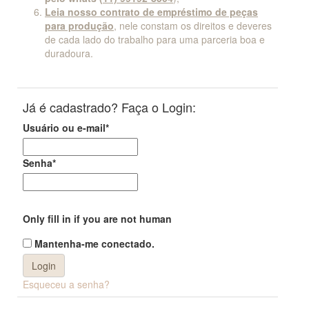
Leia nosso contrato de empréstimo de peças
para produção
, nele constam os direitos e deveres
de cada lado do trabalho para uma parceria boa e
duradoura.
Já é cadastrado? Faça o Login:
Usuário ou e-mail
*
Senha
*
Only fill in if you are not human
Mantenha-me conectado.
Esqueceu a senha?