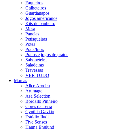
Faqueiros
Galheteiros
Guardanapos
Jogos americanos
Kits de banheiro
Mesa
Panelas
Petisqueiras
Potes
Prata/Inox
Pratos e jogos de pratos
Saboneteira
Saladeiras
Travessas
VER TUDO
Marcas
Alice Aroeira
Artimage
Asa Selection
Bordallo Pinheiro
Cores da Terra
Cynthia Gavião
Estúdio Iludi
Five Senses
Hanna Englund