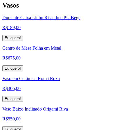
Vasos
Dupla de Caixa Linho Riscado e PU Bege
R$
189,00
Eu quero!
Centro de Mesa Folha em Metal
R$
675,00
Eu quero!
Vaso em Cerâmica Romã Roxa
R$
306,00
Eu quero!
Vaso Baixo Inclinado Origami Riva
R$
550,00
Eu quero!