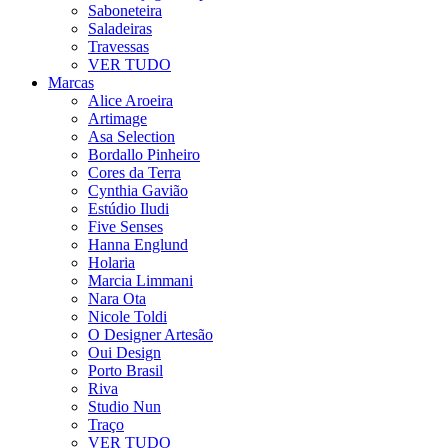
Saboneteira
Saladeiras
Travessas
VER TUDO
Marcas
Alice Aroeira
Artimage
Asa Selection
Bordallo Pinheiro
Cores da Terra
Cynthia Gavião
Estúdio Iludi
Five Senses
Hanna Englund
Holaria
Marcia Limmani
Nara Ota
Nicole Toldi
O Designer Artesão
Oui Design
Porto Brasil
Riva
Studio Nun
Traço
VER TUDO