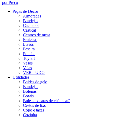
por Preço
Peças de Décor
Almofadas
Bandejas
Cachepot
Castiçal
Centros de mesa
Fruteiras
Livros
Peseira
Potiche
Toy art
Vasos
Velas
VER TUDO
Utilidades
Baldes de gelo
Bandejas
Boleiras
Bowls
Bules e xícaras de chá e café
Cestos de lixo
Copo e taças
Cozinha