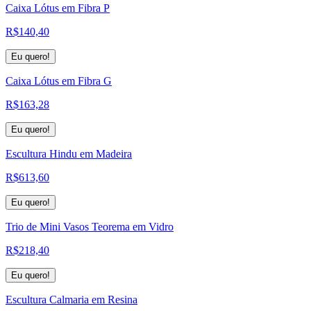
Caixa Lótus em Fibra P
R$
140,40
Eu quero!
Caixa Lótus em Fibra G
R$
163,28
Eu quero!
Escultura Hindu em Madeira
R$
613,60
Eu quero!
Trio de Mini Vasos Teorema em Vidro
R$
218,40
Eu quero!
Escultura Calmaria em Resina