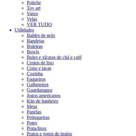
Potiche
Toy art
Vasos
Velas
VER TUDO
Utilidades
Baldes de gelo
Bandejas
Boleiras
Bowls
Bules e xícaras de chá e café
Cestos de lixo
Copo e taças
Cozinha
Faqueiros
Galheteiros
Guardanapos
Jogos americanos
Kits de banheiro
Mesa
Panelas
Petisqueiras
Potes
Prata/Inox
Pratos e jogos de pratos