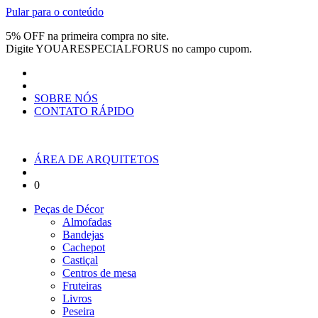
Pular para o conteúdo
5% OFF na primeira compra no site.
Digite
YOUARESPECIALFORUS
no campo cupom.
SOBRE NÓS
CONTATO RÁPIDO
ÁREA DE ARQUITETOS
0
Peças de Décor
Almofadas
Bandejas
Cachepot
Castiçal
Centros de mesa
Fruteiras
Livros
Peseira