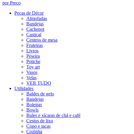
por Preço
Peças de Décor
Almofadas
Bandejas
Cachepot
Castiçal
Centros de mesa
Fruteiras
Livros
Peseira
Potiche
Toy art
Vasos
Velas
VER TUDO
Utilidades
Baldes de gelo
Bandejas
Boleiras
Bowls
Bules e xícaras de chá e café
Cestos de lixo
Copo e taças
Cozinha