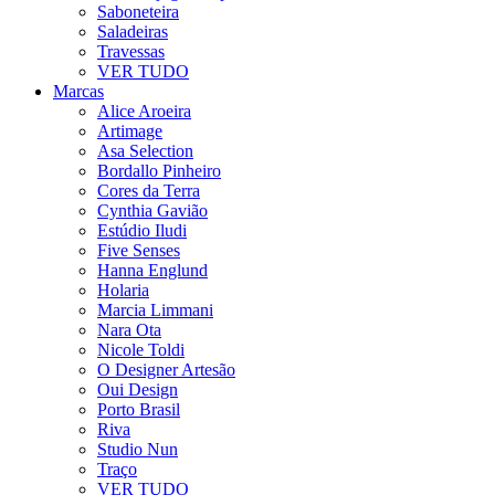
Saboneteira
Saladeiras
Travessas
VER TUDO
Marcas
Alice Aroeira
Artimage
Asa Selection
Bordallo Pinheiro
Cores da Terra
Cynthia Gavião
Estúdio Iludi
Five Senses
Hanna Englund
Holaria
Marcia Limmani
Nara Ota
Nicole Toldi
O Designer Artesão
Oui Design
Porto Brasil
Riva
Studio Nun
Traço
VER TUDO