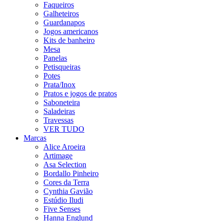
Faqueiros
Galheteiros
Guardanapos
Jogos americanos
Kits de banheiro
Mesa
Panelas
Petisqueiras
Potes
Prata/Inox
Pratos e jogos de pratos
Saboneteira
Saladeiras
Travessas
VER TUDO
Marcas
Alice Aroeira
Artimage
Asa Selection
Bordallo Pinheiro
Cores da Terra
Cynthia Gavião
Estúdio Iludi
Five Senses
Hanna Englund