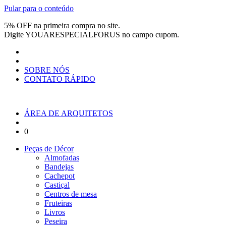
Pular para o conteúdo
5% OFF na primeira compra no site.
Digite
YOUARESPECIALFORUS
no campo cupom.
SOBRE NÓS
CONTATO RÁPIDO
ÁREA DE ARQUITETOS
0
Peças de Décor
Almofadas
Bandejas
Cachepot
Castiçal
Centros de mesa
Fruteiras
Livros
Peseira