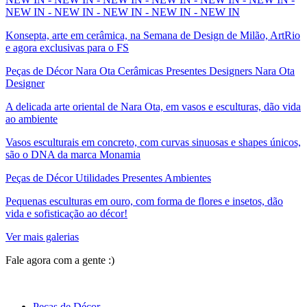
NEW IN - NEW IN - NEW IN - NEW IN - NEW IN
Konsepta, arte em cerâmica, na Semana de Design de Milão, ArtRio
e agora exclusivas para o FS
Peças de Décor Nara Ota Cerâmicas Presentes Designers Nara Ota
Designer
A delicada arte oriental de Nara Ota, em vasos e esculturas, dão vida
ao ambiente
Vasos esculturais em concreto, com curvas sinuosas e shapes únicos,
são o DNA da marca Monamia
Peças de Décor Utilidades Presentes Ambientes
Pequenas esculturas em ouro, com forma de flores e insetos, dão
vida e sofisticação ao décor!
Ver mais galerias
Fale agora com a gente :)
(11) 9 9192-8504
Peças de Décor