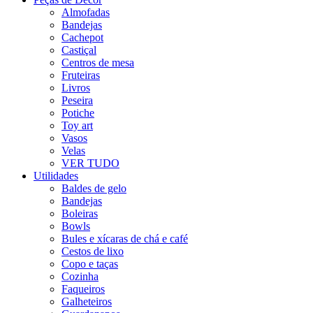
Almofadas
Bandejas
Cachepot
Castiçal
Centros de mesa
Fruteiras
Livros
Peseira
Potiche
Toy art
Vasos
Velas
VER TUDO
Utilidades
Baldes de gelo
Bandejas
Boleiras
Bowls
Bules e xícaras de chá e café
Cestos de lixo
Copo e taças
Cozinha
Faqueiros
Galheteiros