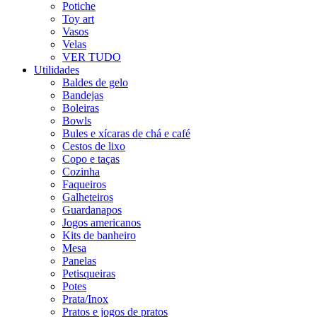
Potiche
Toy art
Vasos
Velas
VER TUDO
Utilidades
Baldes de gelo
Bandejas
Boleiras
Bowls
Bules e xícaras de chá e café
Cestos de lixo
Copo e taças
Cozinha
Faqueiros
Galheteiros
Guardanapos
Jogos americanos
Kits de banheiro
Mesa
Panelas
Petisqueiras
Potes
Prata/Inox
Pratos e jogos de pratos