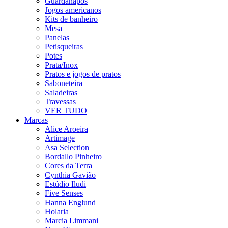
Guardanapos
Jogos americanos
Kits de banheiro
Mesa
Panelas
Petisqueiras
Potes
Prata/Inox
Pratos e jogos de pratos
Saboneteira
Saladeiras
Travessas
VER TUDO
Marcas
Alice Aroeira
Artimage
Asa Selection
Bordallo Pinheiro
Cores da Terra
Cynthia Gavião
Estúdio Iludi
Five Senses
Hanna Englund
Holaria
Marcia Limmani