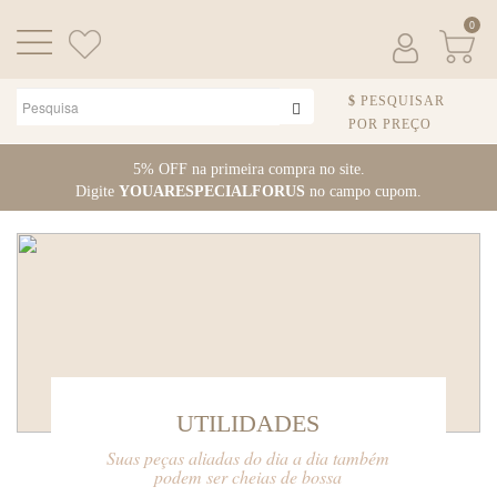
0
PESQUISAR
POR PREÇO
Pular para o conteúdo
5% OFF na primeira compra no site.
Digite
YOUARESPECIALFORUS
no campo cupom.
UTILIDADES
Suas peças aliadas do dia a dia também
podem ser cheias de bossa