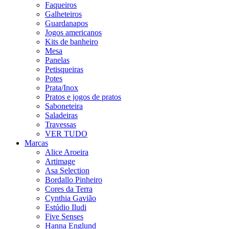
Faqueiros
Galheteiros
Guardanapos
Jogos americanos
Kits de banheiro
Mesa
Panelas
Petisqueiras
Potes
Prata/Inox
Pratos e jogos de pratos
Saboneteira
Saladeiras
Travessas
VER TUDO
Marcas
Alice Aroeira
Artimage
Asa Selection
Bordallo Pinheiro
Cores da Terra
Cynthia Gavião
Estúdio Iludi
Five Senses
Hanna Englund