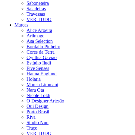
Saboneteira
Saladeiras
Travessas
VER TUDO
Marcas
Alice Aroeira
Artimage
Asa Selection
Bordallo Pinheiro
Cores da Terra
Cynthia Gavião
Estúdio Iludi
Five Senses
Hanna Englund
Holaria
Marcia Limmani
Nara Ota
Nicole Toldi
O Designer Artesão
Oui Design
Porto Brasil
Riva
Studio Nun
Traço
VER TUDO