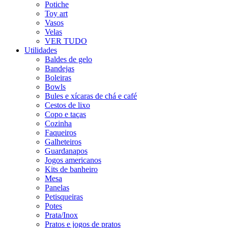
Potiche
Toy art
Vasos
Velas
VER TUDO
Utilidades
Baldes de gelo
Bandejas
Boleiras
Bowls
Bules e xícaras de chá e café
Cestos de lixo
Copo e taças
Cozinha
Faqueiros
Galheteiros
Guardanapos
Jogos americanos
Kits de banheiro
Mesa
Panelas
Petisqueiras
Potes
Prata/Inox
Pratos e jogos de pratos