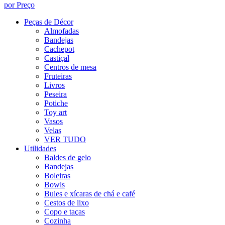
por Preço
Peças de Décor
Almofadas
Bandejas
Cachepot
Castiçal
Centros de mesa
Fruteiras
Livros
Peseira
Potiche
Toy art
Vasos
Velas
VER TUDO
Utilidades
Baldes de gelo
Bandejas
Boleiras
Bowls
Bules e xícaras de chá e café
Cestos de lixo
Copo e taças
Cozinha