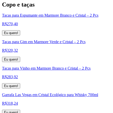
Copo e taças
Taças para Espumante em Marmore Branco e Cristal – 2 Pçs
R$
270,40
Eu quero!
Taças para Gim em Marmore Verde e Cristal – 2 Pçs
R$
320,32
Eu quero!
Taças para Vinho em Marmore Branco e Cristal – 2 Pçs
R$
283,92
Eu quero!
Garrafa Las Vegas em Cristal Ecológico para Whisky 700ml
R$
318,24
Eu quero!