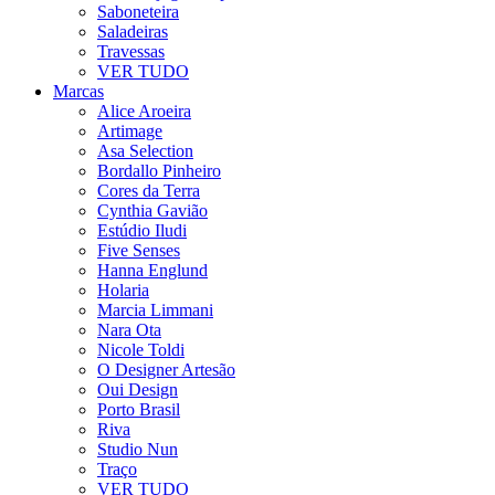
Saboneteira
Saladeiras
Travessas
VER TUDO
Marcas
Alice Aroeira
Artimage
Asa Selection
Bordallo Pinheiro
Cores da Terra
Cynthia Gavião
Estúdio Iludi
Five Senses
Hanna Englund
Holaria
Marcia Limmani
Nara Ota
Nicole Toldi
O Designer Artesão
Oui Design
Porto Brasil
Riva
Studio Nun
Traço
VER TUDO