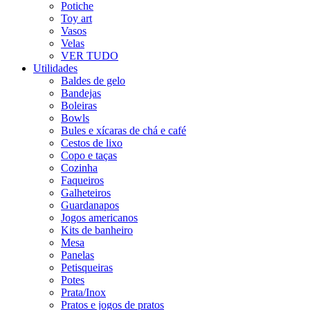
Potiche
Toy art
Vasos
Velas
VER TUDO
Utilidades
Baldes de gelo
Bandejas
Boleiras
Bowls
Bules e xícaras de chá e café
Cestos de lixo
Copo e taças
Cozinha
Faqueiros
Galheteiros
Guardanapos
Jogos americanos
Kits de banheiro
Mesa
Panelas
Petisqueiras
Potes
Prata/Inox
Pratos e jogos de pratos