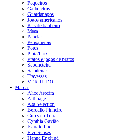
Faqueiros
Galheteiros
Guardanapos
Jogos americanos
Kits de banheiro
Mesa
Panelas
Petisqueiras
Potes
Prata/Inox
Pratos e jogos de pratos
Saboneteira
Saladeiras
Travessas
VER TUDO
Marcas
Alice Aroeira
Artimage
Asa Selection
Bordallo Pinheiro
Cores da Terra
Cynthia Gavião
Estúdio Iludi
Five Senses
Hanna Englund