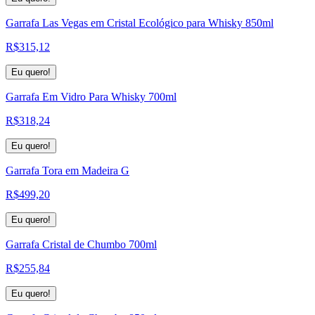
Garrafa Las Vegas em Cristal Ecológico para Whisky 850ml
R$
315,12
Eu quero!
Garrafa Em Vidro Para Whisky 700ml
R$
318,24
Eu quero!
Garrafa Tora em Madeira G
R$
499,20
Eu quero!
Garrafa Cristal de Chumbo 700ml
R$
255,84
Eu quero!