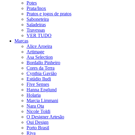
Potes
Prata/Inox
Pratos e jogos de pratos
Saboneteira
Saladeiras
Travessas
VER TUDO
Marcas
Alice Aroeira
Artimage
Asa Selection
Bordallo Pinheiro
Cores da Terra
Cynthia Gavião
Estúdio Iludi
Five Senses
Hanna Englund
Holaria
Marcia Limmani
Nara Ota
Nicole Toldi
O Designer Artesão
Oui Design
Porto Brasil
Riva