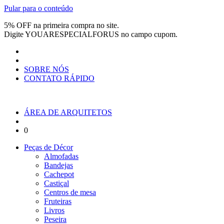
Pular para o conteúdo
5% OFF na primeira compra no site.
Digite
YOUARESPECIALFORUS
no campo cupom.
SOBRE NÓS
CONTATO RÁPIDO
ÁREA DE ARQUITETOS
0
Peças de Décor
Almofadas
Bandejas
Cachepot
Castiçal
Centros de mesa
Fruteiras
Livros
Peseira