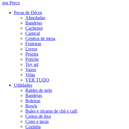
por Preço
Peças de Décor
Almofadas
Bandejas
Cachepot
Castiçal
Centros de mesa
Fruteiras
Livros
Peseira
Potiche
Toy art
Vasos
Velas
VER TUDO
Utilidades
Baldes de gelo
Bandejas
Boleiras
Bowls
Bules e xícaras de chá e café
Cestos de lixo
Copo e taças
Cozinha