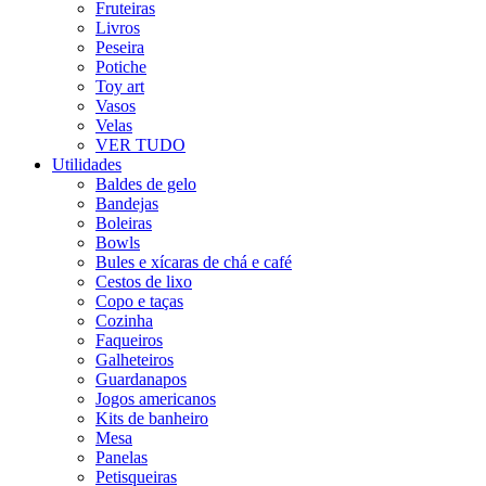
Fruteiras
Livros
Peseira
Potiche
Toy art
Vasos
Velas
VER TUDO
Utilidades
Baldes de gelo
Bandejas
Boleiras
Bowls
Bules e xícaras de chá e café
Cestos de lixo
Copo e taças
Cozinha
Faqueiros
Galheteiros
Guardanapos
Jogos americanos
Kits de banheiro
Mesa
Panelas
Petisqueiras