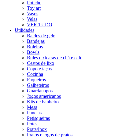
Potiche
Toy art
Vasos
Velas
VER TUDO
Utilidades
Baldes de gelo
Bandejas
Boleiras
Bowls
Bules e xícaras de chá e café
Cestos de lixo
Copo e taças
Cozinha
Faqueiros
Galheteiros
Guardanapos
Jogos americanos
Kits de banheiro
Mesa
Panelas
Petisqueiras
Potes
Prata/Inox
Pratos e jogos de pratos