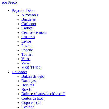
por Preço
Peças de Décor
Almofadas
Bandejas
Cachepot
Castiçal
Centros de mesa
Fruteiras
Livros
Peseira
Potiche
Toy art
Vasos
Velas
VER TUDO
Utilidades
Baldes de gelo
Bandejas
Boleiras
Bowls
Bules e xícaras de chá e café
Cestos de lixo
Copo e taças
Cozinha