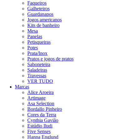
Faqueiros
Galheteiros
Guardanapos
Jogos americanos
Kits de banheiro
Mesa
Panelas
Petisqueiras
Potes
Prata/Inox
Pratos e jogos de pratos
Saboneteira
Saladeiras
Travessas
VER TUDO
Marcas
Alice Aroeira
Artimage
Asa Selection
Bordallo Pinheiro
Cores da Terra
Cynthia Gavião
Estúdio Iludi
Five Senses
Hanna Englund