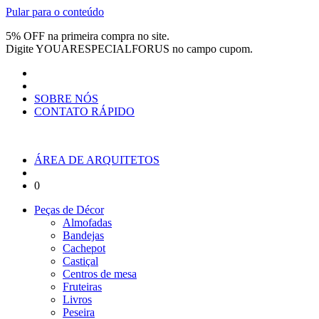
Pular para o conteúdo
5% OFF na primeira compra no site.
Digite
YOUARESPECIALFORUS
no campo cupom.
SOBRE NÓS
CONTATO RÁPIDO
ÁREA DE ARQUITETOS
0
Peças de Décor
Almofadas
Bandejas
Cachepot
Castiçal
Centros de mesa
Fruteiras
Livros
Peseira