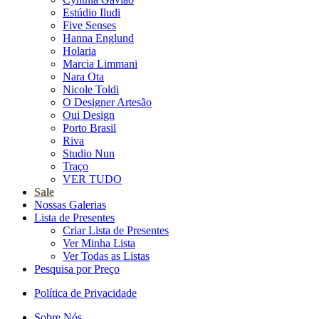
Estúdio Iludi
Five Senses
Hanna Englund
Holaria
Marcia Limmani
Nara Ota
Nicole Toldi
O Designer Artesão
Oui Design
Porto Brasil
Riva
Studio Nun
Traço
VER TUDO
Sale
Nossas Galerias
Lista de Presentes
Criar Lista de Presentes
Ver Minha Lista
Ver Todas as Listas
Pesquisa por Preço
Política de Privacidade
Sobre Nós