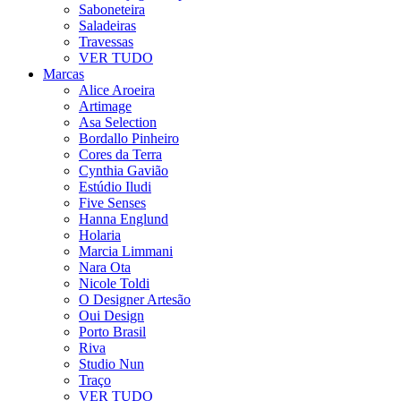
Saboneteira
Saladeiras
Travessas
VER TUDO
Marcas
Alice Aroeira
Artimage
Asa Selection
Bordallo Pinheiro
Cores da Terra
Cynthia Gavião
Estúdio Iludi
Five Senses
Hanna Englund
Holaria
Marcia Limmani
Nara Ota
Nicole Toldi
O Designer Artesão
Oui Design
Porto Brasil
Riva
Studio Nun
Traço
VER TUDO