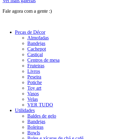
Ver mais galerias
Fale agora com a gente :)
(11) 9 9192-8504
Peças de Décor
Almofadas
Bandejas
Cachepot
Castiçal
Centros de mesa
Fruteiras
Livros
Peseira
Potiche
Toy art
Vasos
Velas
VER TUDO
Utilidades
Baldes de gelo
Bandejas
Boleiras
Bowls
Bules e xícaras de chá e café