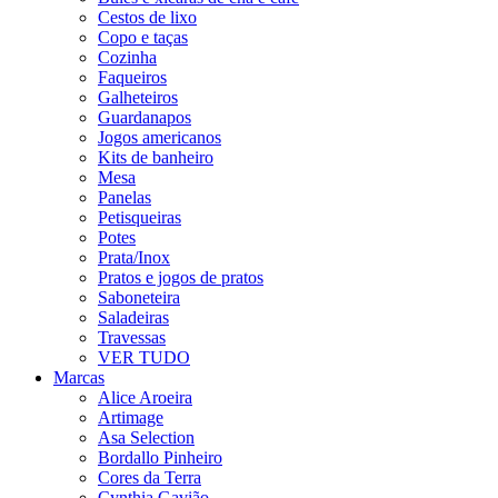
Cestos de lixo
Copo e taças
Cozinha
Faqueiros
Galheteiros
Guardanapos
Jogos americanos
Kits de banheiro
Mesa
Panelas
Petisqueiras
Potes
Prata/Inox
Pratos e jogos de pratos
Saboneteira
Saladeiras
Travessas
VER TUDO
Marcas
Alice Aroeira
Artimage
Asa Selection
Bordallo Pinheiro
Cores da Terra
Cynthia Gavião