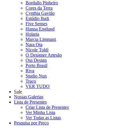
Bordallo Pinheiro
Cores da Terra
Cynthia Gavião
Estúdio Iludi
Five Senses
Hanna Englund
Holaria
Marcia Limmani
Nara Ota
Nicole Toldi
O Designer Artesão
Oui Design
Porto Brasil
Riva
Studio Nun
Traço
VER TUDO
Sale
Nossas Galerias
Lista de Presentes
Criar Lista de Presentes
Ver Minha Lista
Ver Todas as Listas
Pesquisa por Preço