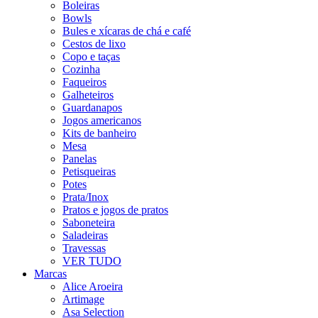
Boleiras
Bowls
Bules e xícaras de chá e café
Cestos de lixo
Copo e taças
Cozinha
Faqueiros
Galheteiros
Guardanapos
Jogos americanos
Kits de banheiro
Mesa
Panelas
Petisqueiras
Potes
Prata/Inox
Pratos e jogos de pratos
Saboneteira
Saladeiras
Travessas
VER TUDO
Marcas
Alice Aroeira
Artimage
Asa Selection