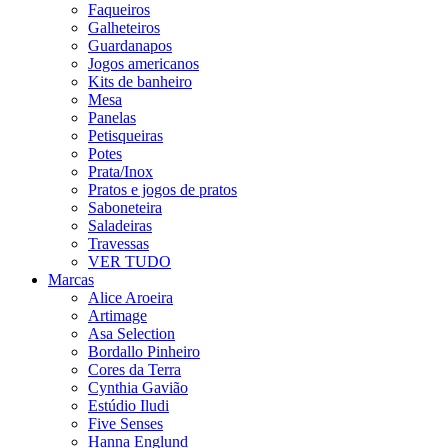
Faqueiros
Galheteiros
Guardanapos
Jogos americanos
Kits de banheiro
Mesa
Panelas
Petisqueiras
Potes
Prata/Inox
Pratos e jogos de pratos
Saboneteira
Saladeiras
Travessas
VER TUDO
Marcas
Alice Aroeira
Artimage
Asa Selection
Bordallo Pinheiro
Cores da Terra
Cynthia Gavião
Estúdio Iludi
Five Senses
Hanna Englund