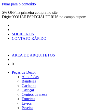
Pular para o conteúdo
5% OFF na primeira compra no site.
Digite
YOUARESPECIALFORUS
no campo cupom.
SOBRE NÓS
CONTATO RÁPIDO
ÁREA DE ARQUITETOS
0
Peças de Décor
Almofadas
Bandejas
Cachepot
Castiçal
Centros de mesa
Fruteiras
Livros
Peseira