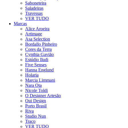
Saboneteira
Saladeiras
Travessas
VER TUDO
Marcas
Alice Aroeira
Artimage
Asa Selection
Bordallo Pinheiro
Cores da Terra
Cynthia Gavião
Estúdio Iludi
Five Senses
Hanna Englund
Holaria
Marcia Limmani
Nara Ota
Nicole Toldi
O Designer Artesão
Oui Design
Porto Brasil
Riva
Studio Nun
Traço
VER TUDO