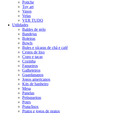
Potiche
Toy art
Vasos
Velas
VER TUDO
Utilidades
Baldes de gelo
Bandejas
Boleiras
Bowls
Bules e xícaras de chá e café
Cestos de lixo
Copo e taças
Cozinha
Faqueiros
Galheteiros
Guardanapos
Jogos americanos
Kits de banheiro
Mesa
Panelas
Petisqueiras
Potes
Prata/Inox
Pratos e jogos de pratos