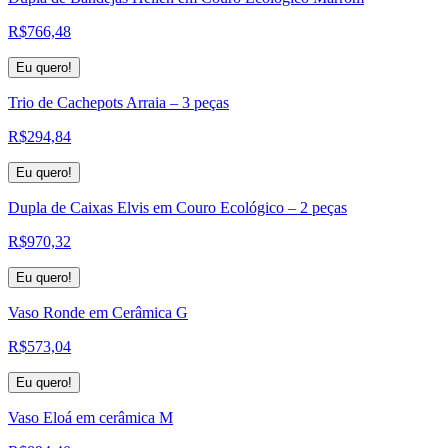
R$
766,48
Eu quero!
Trio de Cachepots Arraia – 3 peças
R$
294,84
Eu quero!
Dupla de Caixas Elvis em Couro Ecológico – 2 peças
R$
970,32
Eu quero!
Vaso Ronde em Cerâmica G
R$
573,04
Eu quero!
Vaso Eloá em cerâmica M