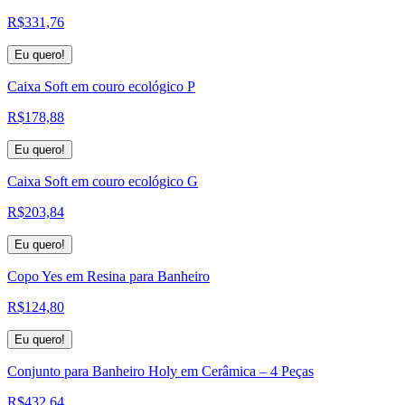
R$
331,76
Eu quero!
Caixa Soft em couro ecológico P
R$
178,88
Eu quero!
Caixa Soft em couro ecológico G
R$
203,84
Eu quero!
Copo Yes em Resina para Banheiro
R$
124,80
Eu quero!
Conjunto para Banheiro Holy em Cerâmica – 4 Peças
R$
432,64