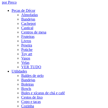
por Preço
Peças de Décor
Almofadas
Bandejas
Cachepot
Castiçal
Centros de mesa
Fruteiras
Livros
Peseira
Potiche
Toy art
Vasos
Velas
VER TUDO
Utilidades
Baldes de gelo
Bandejas
Boleiras
Bowls
Bules e xícaras de chá e café
Cestos de lixo
Copo e taças
Cozinha