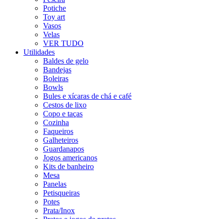
Potiche
Toy art
Vasos
Velas
VER TUDO
Utilidades
Baldes de gelo
Bandejas
Boleiras
Bowls
Bules e xícaras de chá e café
Cestos de lixo
Copo e taças
Cozinha
Faqueiros
Galheteiros
Guardanapos
Jogos americanos
Kits de banheiro
Mesa
Panelas
Petisqueiras
Potes
Prata/Inox