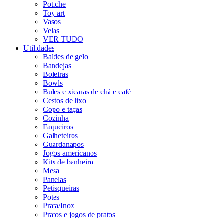
Potiche
Toy art
Vasos
Velas
VER TUDO
Utilidades
Baldes de gelo
Bandejas
Boleiras
Bowls
Bules e xícaras de chá e café
Cestos de lixo
Copo e taças
Cozinha
Faqueiros
Galheteiros
Guardanapos
Jogos americanos
Kits de banheiro
Mesa
Panelas
Petisqueiras
Potes
Prata/Inox
Pratos e jogos de pratos