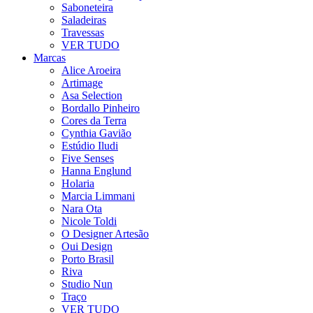
Saboneteira
Saladeiras
Travessas
VER TUDO
Marcas
Alice Aroeira
Artimage
Asa Selection
Bordallo Pinheiro
Cores da Terra
Cynthia Gavião
Estúdio Iludi
Five Senses
Hanna Englund
Holaria
Marcia Limmani
Nara Ota
Nicole Toldi
O Designer Artesão
Oui Design
Porto Brasil
Riva
Studio Nun
Traço
VER TUDO