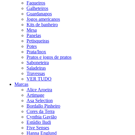
Faqueiros
Galheteiros
Guardanapos
Jogos americanos
Kits de banheiro
Mesa
Panelas
Petisqueiras
Potes
Prata/Inox
Pratos e jogos de pratos
Saboneteira
Saladeiras
Travessas
VER TUDO
Marcas
Alice Aroeira
Artimage
Asa Selection
Bordallo Pinheiro
Cores da Terra
Cynthia Gavião
Estúdio Iludi
Five Senses
Hanna Englund