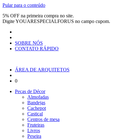
Pular para o conteúdo
5% OFF na primeira compra no site.
Digite
YOUARESPECIALFORUS
no campo cupom.
SOBRE NÓS
CONTATO RÁPIDO
ÁREA DE ARQUITETOS
0
Peças de Décor
Almofadas
Bandejas
Cachepot
Castiçal
Centros de mesa
Fruteiras
Livros
Peseira