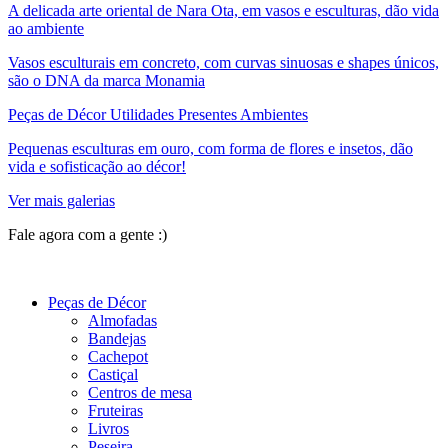
A delicada arte oriental de Nara Ota, em vasos e esculturas, dão vida
ao ambiente
Vasos esculturais em concreto, com curvas sinuosas e shapes únicos,
são o DNA da marca Monamia
Peças de Décor Utilidades Presentes Ambientes
Pequenas esculturas em ouro, com forma de flores e insetos, dão
vida e sofisticação ao décor!
Ver mais galerias
Fale agora com a gente :)
(11) 9 9192-8504
Peças de Décor
Almofadas
Bandejas
Cachepot
Castiçal
Centros de mesa
Fruteiras
Livros
Peseira