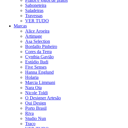
Pratos e jogos de pratos
Saboneteira
Saladeiras
Travessas
VER TUDO
Marcas
Alice Aroeira
Artimage
Asa Selection
Bordallo Pinheiro
Cores da Terra
Cynthia Gavião
Estúdio Iludi
Five Senses
Hanna Englund
Holaria
Marcia Limmani
Nara Ota
Nicole Toldi
O Designer Artesão
Oui Design
Porto Brasil
Riva
Studio Nun
Traço