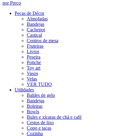
por Preço
Peças de Décor
Almofadas
Bandejas
Cachepot
Castiçal
Centros de mesa
Fruteiras
Livros
Peseira
Potiche
Toy art
Vasos
Velas
VER TUDO
Utilidades
Baldes de gelo
Bandejas
Boleiras
Bowls
Bules e xícaras de chá e café
Cestos de lixo
Copo e taças
Cozinha