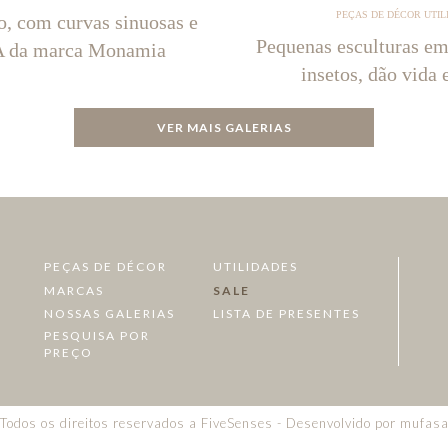
PEÇAS DE DÉCOR UTIL
o, com curvas sinuosas e
Pequenas esculturas em
NA da marca Monamia
insetos, dão vida 
VER MAIS GALERIAS
PEÇAS DE DÉCOR
UTILIDADES
MARCAS
SALE
NOSSAS GALERIAS
LISTA DE PRESENTES
PESQUISA POR
PREÇO
Todos os direitos reservados a FiveSenses - Desenvolvido por
mufas