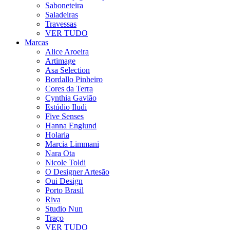
Saboneteira
Saladeiras
Travessas
VER TUDO
Marcas
Alice Aroeira
Artimage
Asa Selection
Bordallo Pinheiro
Cores da Terra
Cynthia Gavião
Estúdio Iludi
Five Senses
Hanna Englund
Holaria
Marcia Limmani
Nara Ota
Nicole Toldi
O Designer Artesão
Oui Design
Porto Brasil
Riva
Studio Nun
Traço
VER TUDO