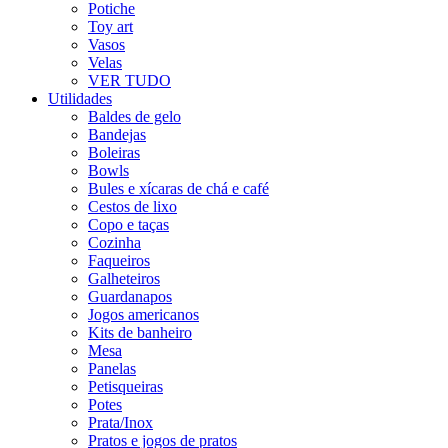
Potiche
Toy art
Vasos
Velas
VER TUDO
Utilidades
Baldes de gelo
Bandejas
Boleiras
Bowls
Bules e xícaras de chá e café
Cestos de lixo
Copo e taças
Cozinha
Faqueiros
Galheteiros
Guardanapos
Jogos americanos
Kits de banheiro
Mesa
Panelas
Petisqueiras
Potes
Prata/Inox
Pratos e jogos de pratos