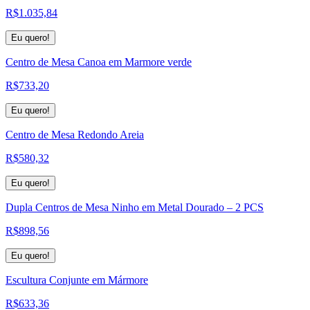
R$
1.035,84
Eu quero!
Centro de Mesa Canoa em Marmore verde
R$
733,20
Eu quero!
Centro de Mesa Redondo Areia
R$
580,32
Eu quero!
Dupla Centros de Mesa Ninho em Metal Dourado – 2 PCS
R$
898,56
Eu quero!
Escultura Conjunte em Mármore
R$
633,36