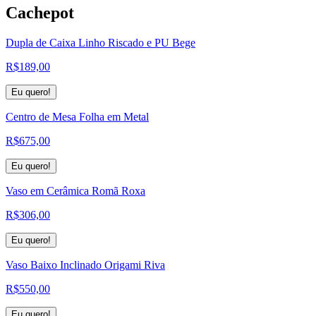
Cachepot
Dupla de Caixa Linho Riscado e PU Bege
R$
189,00
Eu quero!
Centro de Mesa Folha em Metal
R$
675,00
Eu quero!
Vaso em Cerâmica Romã Roxa
R$
306,00
Eu quero!
Vaso Baixo Inclinado Origami Riva
R$
550,00
Eu quero!