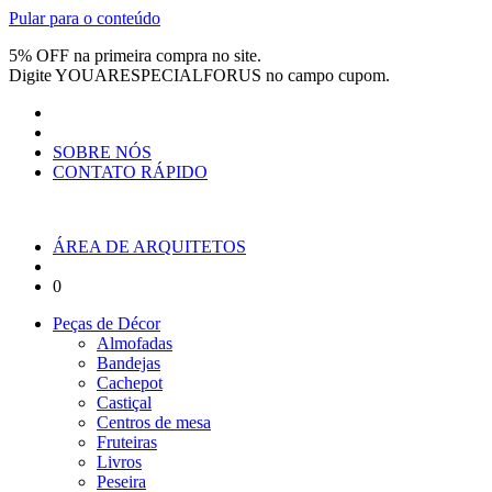
Pular para o conteúdo
5% OFF na primeira compra no site.
Digite
YOUARESPECIALFORUS
no campo cupom.
SOBRE NÓS
CONTATO RÁPIDO
ÁREA DE ARQUITETOS
0
Peças de Décor
Almofadas
Bandejas
Cachepot
Castiçal
Centros de mesa
Fruteiras
Livros
Peseira