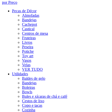
por Preço
Peças de Décor
Almofadas
Bandejas
Cachepot
Castiçal
Centros de mesa
Fruteiras
Livros
Peseira
Potiche
Toy art
Vasos
Velas
VER TUDO
Utilidades
Baldes de gelo
Bandejas
Boleiras
Bowls
Bules e xícaras de chá e café
Cestos de lixo
Copo e taças
Cozinha