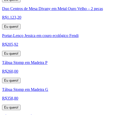
Duo Centros de Mesa Divany em Metal Ouro Velho – 2 peças
R$
1.123,20
Eu quero!
Portar-Lenço Jessica em couro ecológico Fendi
R$
205,92
Eu quero!
Tábua Stomp em Madeira P
R$
260,00
Eu quero!
Tábua Stomp em Madeira G
R$
358,80
Eu quero!