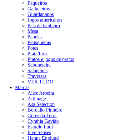
Faqueiros
Galheteiros
Guardanapos
Jogos americanos
Kits de banheiro
Mesa
Panelas
Petisqueiras
Potes
Prata/Inox
Pratos e jogos de pratos
Saboneteira
Saladeiras
Travessas
VER TUDO
Marcas
Alice Aroeira
Artimage
Asa Selection
Bordallo Pinheiro
Cores da Terra
Cynthia Gavião
Estúdio Iludi
Five Senses
Hanna Englund