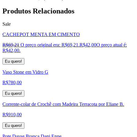
Produtos
Relacionados
Sale
CACHEPOT MENTA EM CIMENTO
R$
69,21
O preço original era: R$69,21.
R$
42,00
O preço atual é:
R$42,00.
Eu quero!
Vaso Stone em Vidro G
R$
780,00
Eu quero!
Corrente-colar de Crochê com Madeira Terracota por Eliane B.
R$
910,00
Eu quero!
Pote Dayse Branca Dani Enne