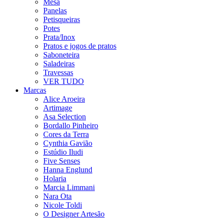
Mesa
Panelas
Petisqueiras
Potes
Prata/Inox
Pratos e jogos de pratos
Saboneteira
Saladeiras
Travessas
VER TUDO
Marcas
Alice Aroeira
Artimage
Asa Selection
Bordallo Pinheiro
Cores da Terra
Cynthia Gavião
Estúdio Iludi
Five Senses
Hanna Englund
Holaria
Marcia Limmani
Nara Ota
Nicole Toldi
O Designer Artesão