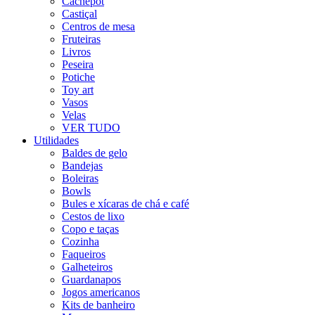
Cachepot
Castiçal
Centros de mesa
Fruteiras
Livros
Peseira
Potiche
Toy art
Vasos
Velas
VER TUDO
Utilidades
Baldes de gelo
Bandejas
Boleiras
Bowls
Bules e xícaras de chá e café
Cestos de lixo
Copo e taças
Cozinha
Faqueiros
Galheteiros
Guardanapos
Jogos americanos
Kits de banheiro