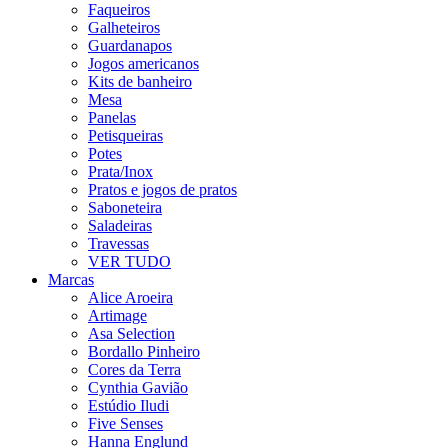
Faqueiros
Galheteiros
Guardanapos
Jogos americanos
Kits de banheiro
Mesa
Panelas
Petisqueiras
Potes
Prata/Inox
Pratos e jogos de pratos
Saboneteira
Saladeiras
Travessas
VER TUDO
Marcas
Alice Aroeira
Artimage
Asa Selection
Bordallo Pinheiro
Cores da Terra
Cynthia Gavião
Estúdio Iludi
Five Senses
Hanna Englund