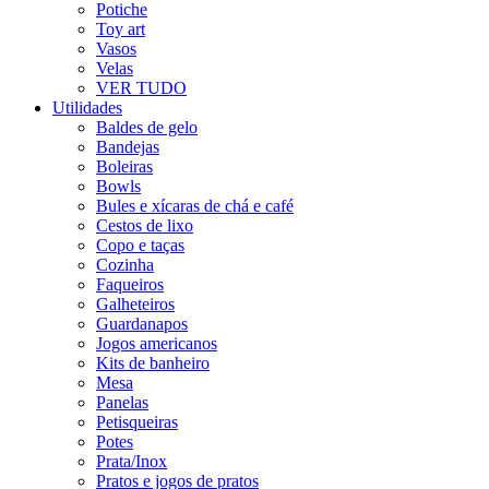
Potiche
Toy art
Vasos
Velas
VER TUDO
Utilidades
Baldes de gelo
Bandejas
Boleiras
Bowls
Bules e xícaras de chá e café
Cestos de lixo
Copo e taças
Cozinha
Faqueiros
Galheteiros
Guardanapos
Jogos americanos
Kits de banheiro
Mesa
Panelas
Petisqueiras
Potes
Prata/Inox
Pratos e jogos de pratos