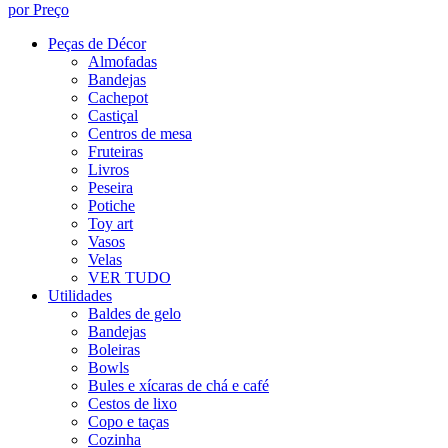
por Preço
Peças de Décor
Almofadas
Bandejas
Cachepot
Castiçal
Centros de mesa
Fruteiras
Livros
Peseira
Potiche
Toy art
Vasos
Velas
VER TUDO
Utilidades
Baldes de gelo
Bandejas
Boleiras
Bowls
Bules e xícaras de chá e café
Cestos de lixo
Copo e taças
Cozinha