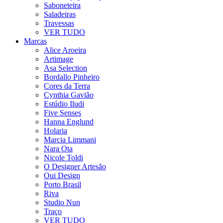
Saboneteira
Saladeiras
Travessas
VER TUDO
Marcas
Alice Aroeira
Artimage
Asa Selection
Bordallo Pinheiro
Cores da Terra
Cynthia Gavião
Estúdio Iludi
Five Senses
Hanna Englund
Holaria
Marcia Limmani
Nara Ota
Nicole Toldi
O Designer Artesão
Oui Design
Porto Brasil
Riva
Studio Nun
Traço
VER TUDO