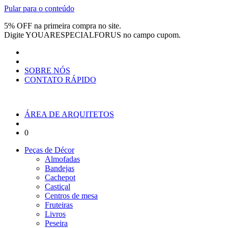
Pular para o conteúdo
5% OFF na primeira compra no site.
Digite
YOUARESPECIALFORUS
no campo cupom.
SOBRE NÓS
CONTATO RÁPIDO
ÁREA DE ARQUITETOS
0
Peças de Décor
Almofadas
Bandejas
Cachepot
Castiçal
Centros de mesa
Fruteiras
Livros
Peseira