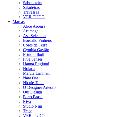
Saboneteira
Saladeiras
Travessas
VER TUDO
Marcas
Alice Aroeira
Artimage
Asa Selection
Bordallo Pinheiro
Cores da Terra
Cynthia Gavião
Estúdio Iludi
Five Senses
Hanna Englund
Holaria
Marcia Limmani
Nara Ota
Nicole Toldi
O Designer Artesão
Oui Design
Porto Brasil
Riva
Studio Nun
Traço
VER TUDO