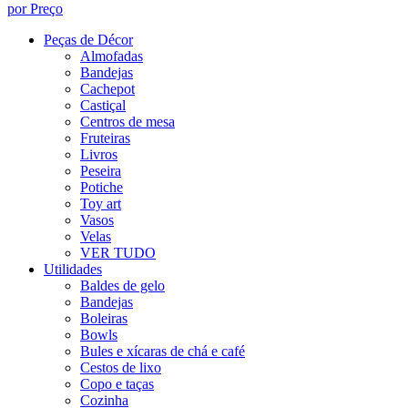
por Preço
Peças de Décor
Almofadas
Bandejas
Cachepot
Castiçal
Centros de mesa
Fruteiras
Livros
Peseira
Potiche
Toy art
Vasos
Velas
VER TUDO
Utilidades
Baldes de gelo
Bandejas
Boleiras
Bowls
Bules e xícaras de chá e café
Cestos de lixo
Copo e taças
Cozinha