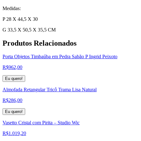
Medidas:
P 28 X 44,5 X 30
G 33,5 X 50,5 X 35,5 CM
Produtos
Relacionados
Porta Objetos Timbaúba em Pedra Sabão P Ingrid Peixoto
R$
962,00
Eu quero!
Almofada Retangular Tricô Trama Lisa Natural
R$
286,00
Eu quero!
Vasetto Cristal com Pirita – Studio Wic
R$
1.019,20