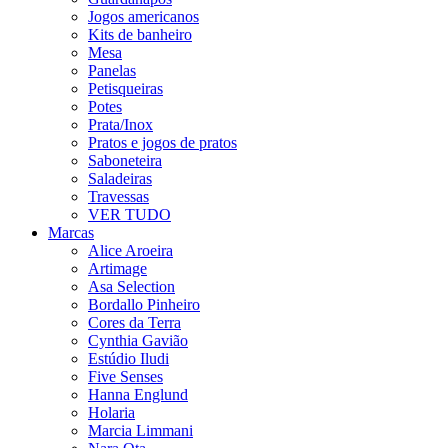
Jogos americanos
Kits de banheiro
Mesa
Panelas
Petisqueiras
Potes
Prata/Inox
Pratos e jogos de pratos
Saboneteira
Saladeiras
Travessas
VER TUDO
Marcas
Alice Aroeira
Artimage
Asa Selection
Bordallo Pinheiro
Cores da Terra
Cynthia Gavião
Estúdio Iludi
Five Senses
Hanna Englund
Holaria
Marcia Limmani