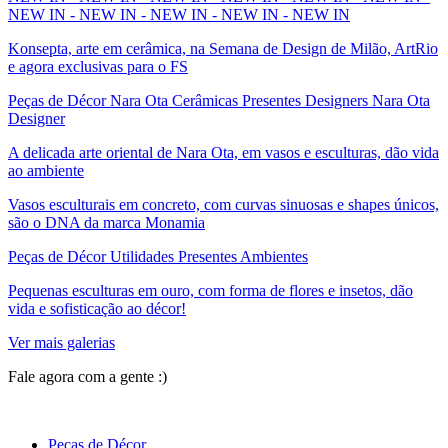
NEW IN - NEW IN - NEW IN - NEW IN - NEW IN
Konsepta, arte em cerâmica, na Semana de Design de Milão, ArtRio
e agora exclusivas para o FS
Peças de Décor Nara Ota Cerâmicas Presentes Designers Nara Ota
Designer
A delicada arte oriental de Nara Ota, em vasos e esculturas, dão vida
ao ambiente
Vasos esculturais em concreto, com curvas sinuosas e shapes únicos,
são o DNA da marca Monamia
Peças de Décor Utilidades Presentes Ambientes
Pequenas esculturas em ouro, com forma de flores e insetos, dão
vida e sofisticação ao décor!
Ver mais galerias
Fale agora com a gente :)
(11) 9 9192-8504
Peças de Décor