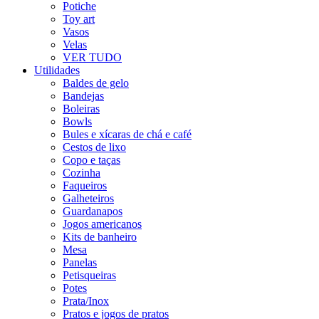
Potiche
Toy art
Vasos
Velas
VER TUDO
Utilidades
Baldes de gelo
Bandejas
Boleiras
Bowls
Bules e xícaras de chá e café
Cestos de lixo
Copo e taças
Cozinha
Faqueiros
Galheteiros
Guardanapos
Jogos americanos
Kits de banheiro
Mesa
Panelas
Petisqueiras
Potes
Prata/Inox
Pratos e jogos de pratos