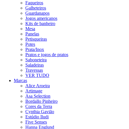
Faqueiros
Galheteiros
Guardanapos
Jogos americanos
Kits de banheiro
Mesa
Panelas
Petisqueiras
Potes
Prata/Inox
Pratos e jogos de pratos
Saboneteira
Saladeiras
Travessas
VER TUDO
Marcas
Alice Aroeira
Artimage
Asa Selection
Bordallo Pinheiro
Cores da Terra
Cynthia Gavião
Estúdio Iludi
Five Senses
Hanna Englund