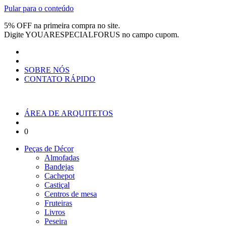
Pular para o conteúdo
5% OFF na primeira compra no site.
Digite
YOUARESPECIALFORUS
no campo cupom.
SOBRE NÓS
CONTATO RÁPIDO
ÁREA DE ARQUITETOS
0
Peças de Décor
Almofadas
Bandejas
Cachepot
Castiçal
Centros de mesa
Fruteiras
Livros
Peseira