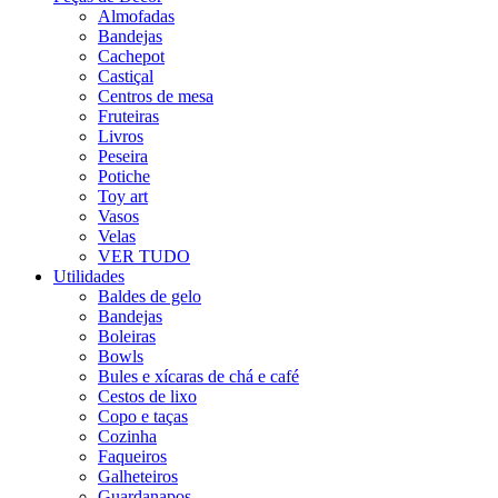
Almofadas
Bandejas
Cachepot
Castiçal
Centros de mesa
Fruteiras
Livros
Peseira
Potiche
Toy art
Vasos
Velas
VER TUDO
Utilidades
Baldes de gelo
Bandejas
Boleiras
Bowls
Bules e xícaras de chá e café
Cestos de lixo
Copo e taças
Cozinha
Faqueiros
Galheteiros
Guardanapos