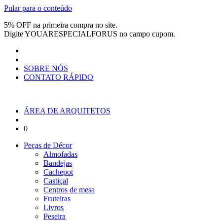
Pular para o conteúdo
5% OFF na primeira compra no site.
Digite
YOUARESPECIALFORUS
no campo cupom.
SOBRE NÓS
CONTATO RÁPIDO
ÁREA DE ARQUITETOS
0
Peças de Décor
Almofadas
Bandejas
Cachepot
Castiçal
Centros de mesa
Fruteiras
Livros
Peseira