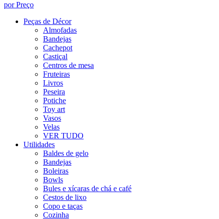
por Preço
Peças de Décor
Almofadas
Bandejas
Cachepot
Castiçal
Centros de mesa
Fruteiras
Livros
Peseira
Potiche
Toy art
Vasos
Velas
VER TUDO
Utilidades
Baldes de gelo
Bandejas
Boleiras
Bowls
Bules e xícaras de chá e café
Cestos de lixo
Copo e taças
Cozinha