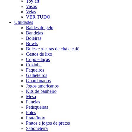
Toy art
Vasos
Velas
VER TUDO
Utilidades
Baldes de gelo
Bandejas
Boleiras
Bowls
Bules e xícaras de chá e café
Cestos de lixo
Copo e taças
Cozinha
Faqueiros
Galheteiros
Guardanapos
Jogos americanos
Kits de banheiro
Mesa
Panelas
Petisqueiras
Potes
Prata/Inox
Pratos e jogos de pratos
Saboneteira