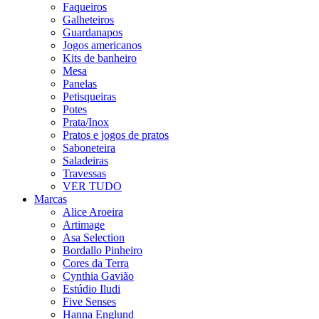
Faqueiros
Galheteiros
Guardanapos
Jogos americanos
Kits de banheiro
Mesa
Panelas
Petisqueiras
Potes
Prata/Inox
Pratos e jogos de pratos
Saboneteira
Saladeiras
Travessas
VER TUDO
Marcas
Alice Aroeira
Artimage
Asa Selection
Bordallo Pinheiro
Cores da Terra
Cynthia Gavião
Estúdio Iludi
Five Senses
Hanna Englund