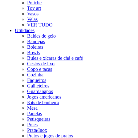
Potiche
Toy art
Vasos
Velas
VER TUDO
Utilidades
Baldes de gelo
Bandejas
Boleiras
Bowls
Bules e xícaras de chá e café
Cestos de lixo
Copo e taças
Cozinha
Faqueiros
Galheteiros
Guardanapos
Jogos americanos
Kits de banheiro
Mesa
Panelas
Petisqueiras
Potes
Prata/Inox
Pratos e jogos de pratos