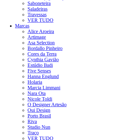
Saboneteira
Saladeiras
Travessas
VER TUDO
Marcas
Alice Aroeira
Artimage
Asa Selection
Bordallo Pinheiro
Cores da Terra
Cynthia Gavião
Estúdio Iludi
Five Senses
Hanna Englund
Holaria
Marcia Limmani
Nara Ota
Nicole Toldi
O Designer Artesão
Oui Design
Porto Brasil
Riva
Studio Nun
Traço
VER TUDO