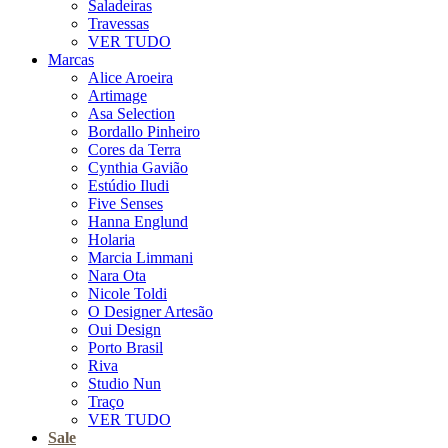
Saladeiras
Travessas
VER TUDO
Marcas
Alice Aroeira
Artimage
Asa Selection
Bordallo Pinheiro
Cores da Terra
Cynthia Gavião
Estúdio Iludi
Five Senses
Hanna Englund
Holaria
Marcia Limmani
Nara Ota
Nicole Toldi
O Designer Artesão
Oui Design
Porto Brasil
Riva
Studio Nun
Traço
VER TUDO
Sale