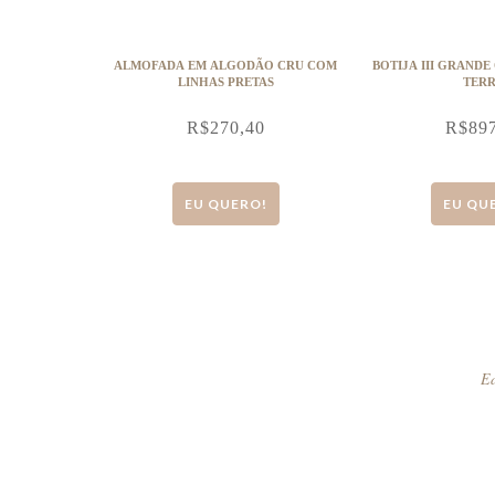
ALMOFADA EM ALGODÃO CRU COM
BOTIJA III GRANDE
LINHAS PRETAS
TER
R$
270,40
R$
89
EU QUERO!
EU QU
Ed