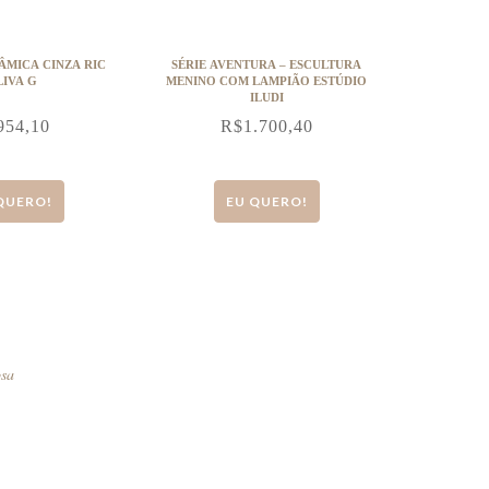
ÂMICA CINZA RIC
SÉRIE AVENTURA – ESCULTURA
IVA G
MENINO COM LAMPIÃO ESTÚDIO
ILUDI
954,10
R$
1.700,40
QUERO!
EU QUERO!
osa