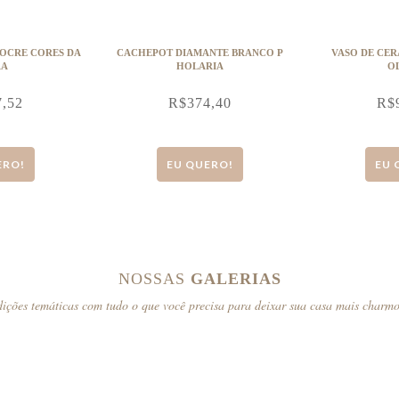
 OCRE CORES DA
CACHEPOT DIAMANTE BRANCO P
VASO DE CER
RA
HOLARIA
OL
7,52
R$
374,40
R$
ERO!
EU QUERO!
EU 
NOSSAS
GALERIAS
ições temáticas com tudo o que você precisa para deixar sua casa mais charm