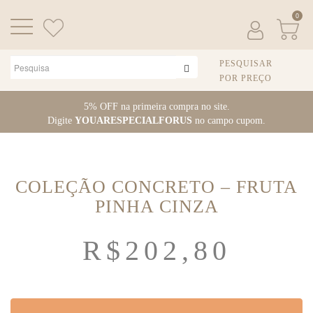
0
PESQUISAR
POR PREÇO
Pular
5% OFF na primeira compra no site.
para
Digite
YOUARESPECIALFORUS
no campo cupom.
o
conteúdo
COLEÇÃO CONCRETO – FRUTA
PINHA CINZA
R$
202,80