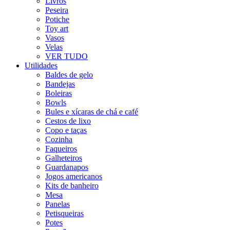
Livros
Peseira
Potiche
Toy art
Vasos
Velas
VER TUDO
Utilidades
Baldes de gelo
Bandejas
Boleiras
Bowls
Bules e xícaras de chá e café
Cestos de lixo
Copo e taças
Cozinha
Faqueiros
Galheteiros
Guardanapos
Jogos americanos
Kits de banheiro
Mesa
Panelas
Petisqueiras
Potes