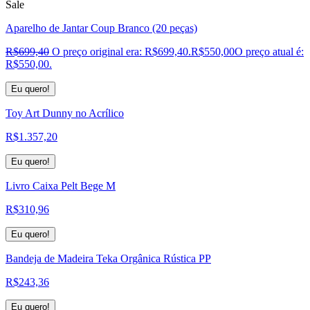
Sale
Aparelho de Jantar Coup Branco (20 peças)
R$
699,40
O preço original era: R$699,40.
R$
550,00
O preço atual é:
R$550,00.
Eu quero!
Toy Art Dunny no Acrílico
R$
1.357,20
Eu quero!
Livro Caixa Pelt Bege M
R$
310,96
Eu quero!
Bandeja de Madeira Teka Orgânica Rústica PP
R$
243,36
Eu quero!