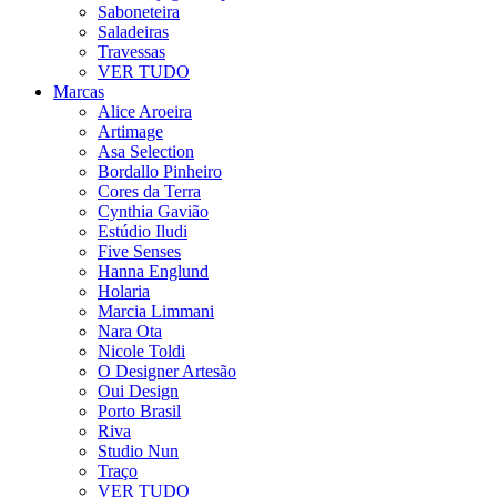
Saboneteira
Saladeiras
Travessas
VER TUDO
Marcas
Alice Aroeira
Artimage
Asa Selection
Bordallo Pinheiro
Cores da Terra
Cynthia Gavião
Estúdio Iludi
Five Senses
Hanna Englund
Holaria
Marcia Limmani
Nara Ota
Nicole Toldi
O Designer Artesão
Oui Design
Porto Brasil
Riva
Studio Nun
Traço
VER TUDO