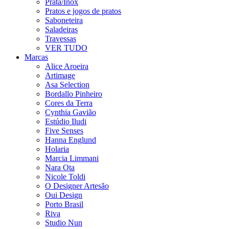
Prata/Inox
Pratos e jogos de pratos
Saboneteira
Saladeiras
Travessas
VER TUDO
Marcas
Alice Aroeira
Artimage
Asa Selection
Bordallo Pinheiro
Cores da Terra
Cynthia Gavião
Estúdio Iludi
Five Senses
Hanna Englund
Holaria
Marcia Limmani
Nara Ota
Nicole Toldi
O Designer Artesão
Oui Design
Porto Brasil
Riva
Studio Nun