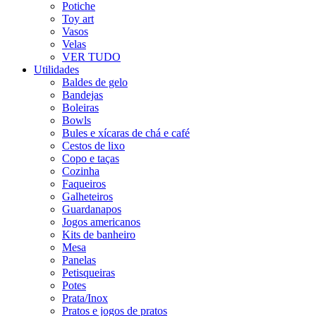
Potiche
Toy art
Vasos
Velas
VER TUDO
Utilidades
Baldes de gelo
Bandejas
Boleiras
Bowls
Bules e xícaras de chá e café
Cestos de lixo
Copo e taças
Cozinha
Faqueiros
Galheteiros
Guardanapos
Jogos americanos
Kits de banheiro
Mesa
Panelas
Petisqueiras
Potes
Prata/Inox
Pratos e jogos de pratos