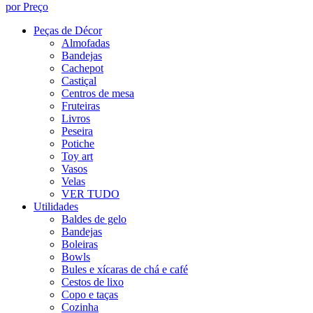
por Preço
Peças de Décor
Almofadas
Bandejas
Cachepot
Castiçal
Centros de mesa
Fruteiras
Livros
Peseira
Potiche
Toy art
Vasos
Velas
VER TUDO
Utilidades
Baldes de gelo
Bandejas
Boleiras
Bowls
Bules e xícaras de chá e café
Cestos de lixo
Copo e taças
Cozinha