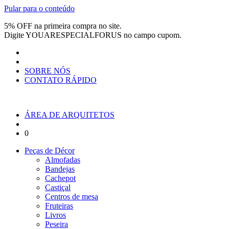
Pular para o conteúdo
5% OFF na primeira compra no site.
Digite
YOUARESPECIALFORUS
no campo cupom.
SOBRE NÓS
CONTATO RÁPIDO
ÁREA DE ARQUITETOS
0
Peças de Décor
Almofadas
Bandejas
Cachepot
Castiçal
Centros de mesa
Fruteiras
Livros
Peseira