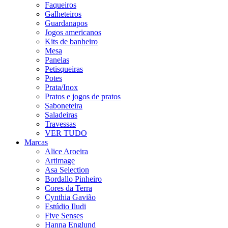
Faqueiros
Galheteiros
Guardanapos
Jogos americanos
Kits de banheiro
Mesa
Panelas
Petisqueiras
Potes
Prata/Inox
Pratos e jogos de pratos
Saboneteira
Saladeiras
Travessas
VER TUDO
Marcas
Alice Aroeira
Artimage
Asa Selection
Bordallo Pinheiro
Cores da Terra
Cynthia Gavião
Estúdio Iludi
Five Senses
Hanna Englund