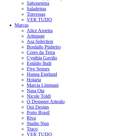
Saboneteira
Saladeiras
Travessas
VER TUDO
Marcas
Alice Aroeira
Artimage
Asa Selection
Bordallo Pinheiro
Cores da Terra
Cynthia Gavião
Estúdio Iludi
Five Senses
Hanna Englund
Holaria
Marcia Limmani
Nara Ota
Nicole Toldi
O Designer Artesão
Oui Design
Porto Brasil
Riva
Studio Nun
Traço
VER TUDO