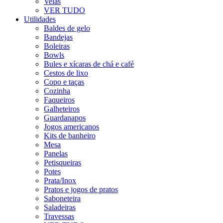
Velas
VER TUDO
Utilidades
Baldes de gelo
Bandejas
Boleiras
Bowls
Bules e xícaras de chá e café
Cestos de lixo
Copo e taças
Cozinha
Faqueiros
Galheteiros
Guardanapos
Jogos americanos
Kits de banheiro
Mesa
Panelas
Petisqueiras
Potes
Prata/Inox
Pratos e jogos de pratos
Saboneteira
Saladeiras
Travessas