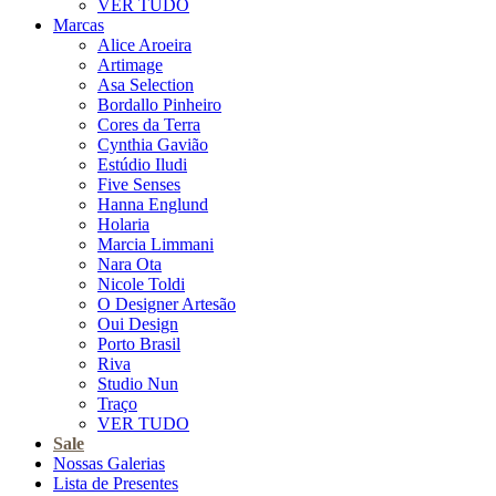
VER TUDO
Marcas
Alice Aroeira
Artimage
Asa Selection
Bordallo Pinheiro
Cores da Terra
Cynthia Gavião
Estúdio Iludi
Five Senses
Hanna Englund
Holaria
Marcia Limmani
Nara Ota
Nicole Toldi
O Designer Artesão
Oui Design
Porto Brasil
Riva
Studio Nun
Traço
VER TUDO
Sale
Nossas Galerias
Lista de Presentes