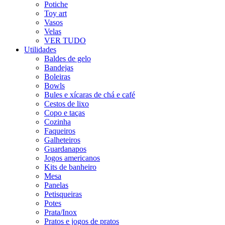
Potiche
Toy art
Vasos
Velas
VER TUDO
Utilidades
Baldes de gelo
Bandejas
Boleiras
Bowls
Bules e xícaras de chá e café
Cestos de lixo
Copo e taças
Cozinha
Faqueiros
Galheteiros
Guardanapos
Jogos americanos
Kits de banheiro
Mesa
Panelas
Petisqueiras
Potes
Prata/Inox
Pratos e jogos de pratos