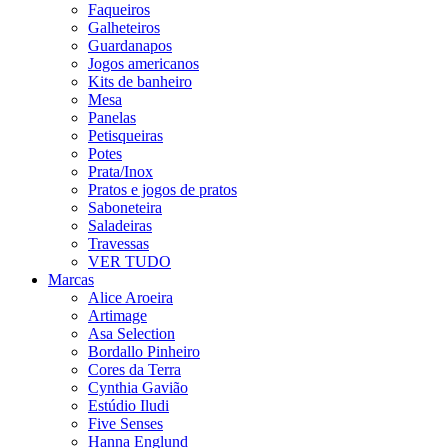
Faqueiros
Galheteiros
Guardanapos
Jogos americanos
Kits de banheiro
Mesa
Panelas
Petisqueiras
Potes
Prata/Inox
Pratos e jogos de pratos
Saboneteira
Saladeiras
Travessas
VER TUDO
Marcas
Alice Aroeira
Artimage
Asa Selection
Bordallo Pinheiro
Cores da Terra
Cynthia Gavião
Estúdio Iludi
Five Senses
Hanna Englund