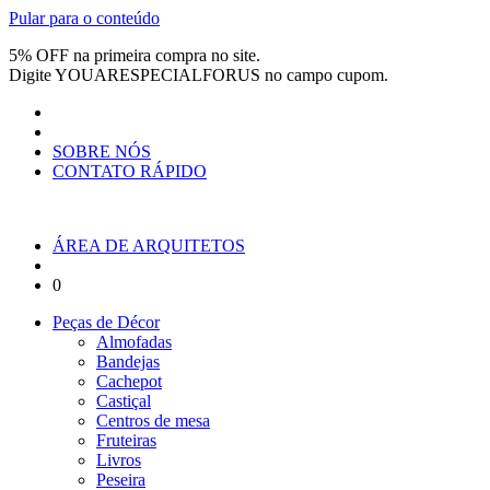
Pular para o conteúdo
5% OFF na primeira compra no site.
Digite
YOUARESPECIALFORUS
no campo cupom.
SOBRE NÓS
CONTATO RÁPIDO
ÁREA DE ARQUITETOS
0
Peças de Décor
Almofadas
Bandejas
Cachepot
Castiçal
Centros de mesa
Fruteiras
Livros
Peseira