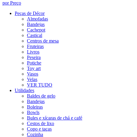
por Preço
Peças de Décor
Almofadas
Bandejas
Cachepot
Castiçal
Centros de mesa
Fruteiras
Livros
Peseira
Potiche
Toy art
Vasos
Velas
VER TUDO
Utilidades
Baldes de gelo
Bandejas
Boleiras
Bowls
Bules e xícaras de chá e café
Cestos de lixo
Copo e taças
Cozinha