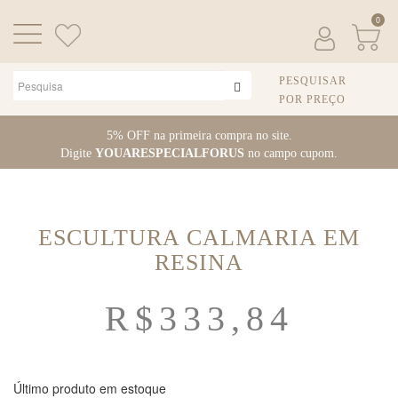
0
PESQUISAR
POR PREÇO
Pular
5% OFF na primeira compra no site.
para
Digite
YOUARESPECIALFORUS
no campo cupom.
o
conteúdo
ESCULTURA CALMARIA EM
RESINA
R$
333,84
Último produto em estoque