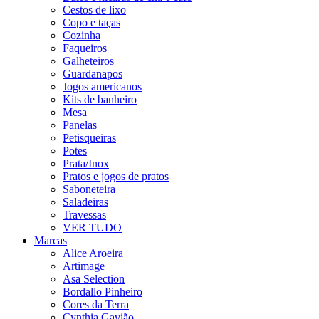
Cestos de lixo
Copo e taças
Cozinha
Faqueiros
Galheteiros
Guardanapos
Jogos americanos
Kits de banheiro
Mesa
Panelas
Petisqueiras
Potes
Prata/Inox
Pratos e jogos de pratos
Saboneteira
Saladeiras
Travessas
VER TUDO
Marcas
Alice Aroeira
Artimage
Asa Selection
Bordallo Pinheiro
Cores da Terra
Cynthia Gavião