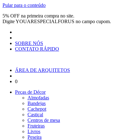
Pular para o conteúdo
5% OFF na primeira compra no site.
Digite
YOUARESPECIALFORUS
no campo cupom.
SOBRE NÓS
CONTATO RÁPIDO
ÁREA DE ARQUITETOS
0
Peças de Décor
Almofadas
Bandejas
Cachepot
Castiçal
Centros de mesa
Fruteiras
Livros
Peseira