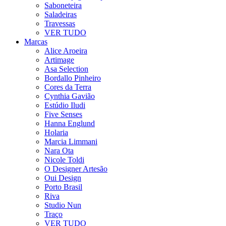
Saboneteira
Saladeiras
Travessas
VER TUDO
Marcas
Alice Aroeira
Artimage
Asa Selection
Bordallo Pinheiro
Cores da Terra
Cynthia Gavião
Estúdio Iludi
Five Senses
Hanna Englund
Holaria
Marcia Limmani
Nara Ota
Nicole Toldi
O Designer Artesão
Oui Design
Porto Brasil
Riva
Studio Nun
Traço
VER TUDO