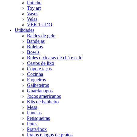
Potiche
Toy art
Vasos
Velas
VER TUDO
Utilidades
Baldes de gelo
Bandejas
Boleiras
Bowls
Bules e xícaras de chá e café
Cestos de lixo
Copo e taças
Cozinha
Faqueiros
Galheteiros
Guardanapos
Jogos americanos
Kits de banheiro
Mesa
Panelas
Petisqueiras
Potes
Prata/Inox
Pratos e jogos de pratos