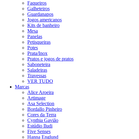
Faqueiros
Galheteiros
Guardanapos
Jogos americanos
Kits de banheiro
Mesa
Panelas
Petisqueiras
Potes
Prata/Inox
Pratos e jogos de pratos
Saboneteira
Saladeiras
Travessas
VER TUDO
Marcas
Alice Aroeira
Artimage
Asa Selection
Bordallo Pinheiro
Cores da Terra
Cynthia Gavião
Estúdio Iludi
Five Senses
Hanna Englund