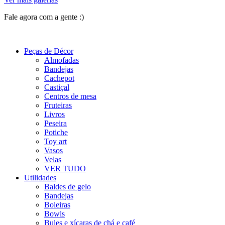
Fale agora com a gente :)
(11) 9 9192-8504
Peças de Décor
Almofadas
Bandejas
Cachepot
Castiçal
Centros de mesa
Fruteiras
Livros
Peseira
Potiche
Toy art
Vasos
Velas
VER TUDO
Utilidades
Baldes de gelo
Bandejas
Boleiras
Bowls
Bules e xícaras de chá e café