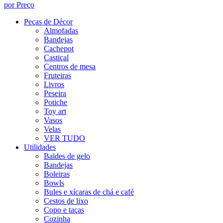
por Preço
Peças de Décor
Almofadas
Bandejas
Cachepot
Castiçal
Centros de mesa
Fruteiras
Livros
Peseira
Potiche
Toy art
Vasos
Velas
VER TUDO
Utilidades
Baldes de gelo
Bandejas
Boleiras
Bowls
Bules e xícaras de chá e café
Cestos de lixo
Copo e taças
Cozinha