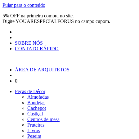
Pular para o conteúdo
5% OFF na primeira compra no site.
Digite
YOUARESPECIALFORUS
no campo cupom.
SOBRE NÓS
CONTATO RÁPIDO
ÁREA DE ARQUITETOS
0
Peças de Décor
Almofadas
Bandejas
Cachepot
Castiçal
Centros de mesa
Fruteiras
Livros
Peseira