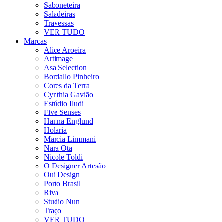
Saboneteira
Saladeiras
Travessas
VER TUDO
Marcas
Alice Aroeira
Artimage
Asa Selection
Bordallo Pinheiro
Cores da Terra
Cynthia Gavião
Estúdio Iludi
Five Senses
Hanna Englund
Holaria
Marcia Limmani
Nara Ota
Nicole Toldi
O Designer Artesão
Oui Design
Porto Brasil
Riva
Studio Nun
Traço
VER TUDO