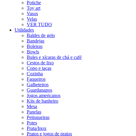
Potiche
Toy art
Vasos
Velas
VER TUDO
Utilidades
Baldes de gelo
Bandejas
Boleiras
Bowls
Bules e xícaras de chá e café
Cestos de lixo
Copo e taças
Cozinha
Faqueiros
Galheteiros
Guardanapos
Jogos americanos
Kits de banheiro
Mesa
Panelas
Petisqueiras
Potes
Prata/Inox
Pratos e jogos de pratos