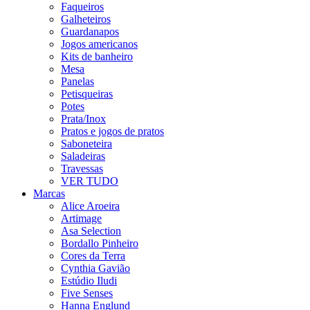
Faqueiros
Galheteiros
Guardanapos
Jogos americanos
Kits de banheiro
Mesa
Panelas
Petisqueiras
Potes
Prata/Inox
Pratos e jogos de pratos
Saboneteira
Saladeiras
Travessas
VER TUDO
Marcas
Alice Aroeira
Artimage
Asa Selection
Bordallo Pinheiro
Cores da Terra
Cynthia Gavião
Estúdio Iludi
Five Senses
Hanna Englund