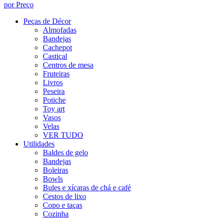
por Preço
Peças de Décor
Almofadas
Bandejas
Cachepot
Castiçal
Centros de mesa
Fruteiras
Livros
Peseira
Potiche
Toy art
Vasos
Velas
VER TUDO
Utilidades
Baldes de gelo
Bandejas
Boleiras
Bowls
Bules e xícaras de chá e café
Cestos de lixo
Copo e taças
Cozinha