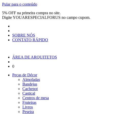
Pular para o conteúdo
5% OFF na primeira compra no site.
Digite
YOUARESPECIALFORUS
no campo cupom.
SOBRE NÓS
CONTATO RÁPIDO
ÁREA DE ARQUITETOS
0
Peças de Décor
Almofadas
Bandejas
Cachepot
Castiçal
Centros de mesa
Fruteiras
Livros
Peseira