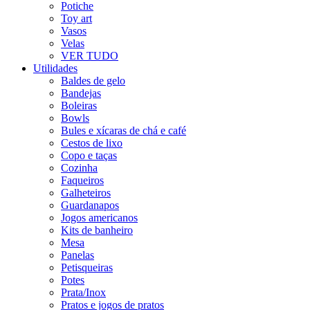
Potiche
Toy art
Vasos
Velas
VER TUDO
Utilidades
Baldes de gelo
Bandejas
Boleiras
Bowls
Bules e xícaras de chá e café
Cestos de lixo
Copo e taças
Cozinha
Faqueiros
Galheteiros
Guardanapos
Jogos americanos
Kits de banheiro
Mesa
Panelas
Petisqueiras
Potes
Prata/Inox
Pratos e jogos de pratos