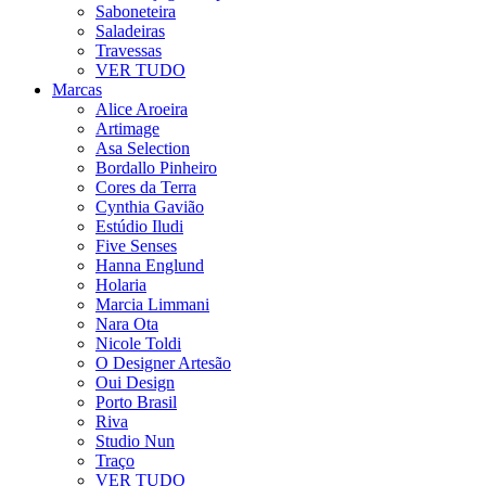
Saboneteira
Saladeiras
Travessas
VER TUDO
Marcas
Alice Aroeira
Artimage
Asa Selection
Bordallo Pinheiro
Cores da Terra
Cynthia Gavião
Estúdio Iludi
Five Senses
Hanna Englund
Holaria
Marcia Limmani
Nara Ota
Nicole Toldi
O Designer Artesão
Oui Design
Porto Brasil
Riva
Studio Nun
Traço
VER TUDO