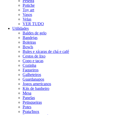
Peseira
Potiche
Toy art
Vasos
Velas
VER TUDO
Utilidades
Baldes de gelo
Bandejas
Boleiras
Bowls
Bules e xícaras de chá e café
Cestos de lixo
Copo e taças
Cozinha
Faqueiros
Galheteiros
Guardanapos
Jogos americanos
Kits de banheiro
Mesa
Panelas
Petisqueiras
Potes
Prata/Inox