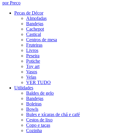
por Preço
Peças de Décor
Almofadas
Bandejas
Cachepot
Castiçal
Centros de mesa
Fruteiras
Livros
Peseira
Potiche
Toy art
Vasos
Velas
VER TUDO
Utilidades
Baldes de gelo
Bandejas
Boleiras
Bowls
Bules e xícaras de chá e café
Cestos de lixo
Copo e taças
Cozinha