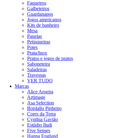
Faqueiros
Galheteiros
Guardanapos
Jogos americanos
Kits de banheiro
Mesa
Panelas
Petisqueiras
Potes
Prata/Inox
Pratos e jogos de pratos
Saboneteira
Saladeiras
Travessas
VER TUDO
Marcas
Alice Aroeira
Artimage
Asa Selection
Bordallo Pinheiro
Cores da Terra
Cynthia Gavião
Estúdio Iludi
Five Senses
Hanna Englund