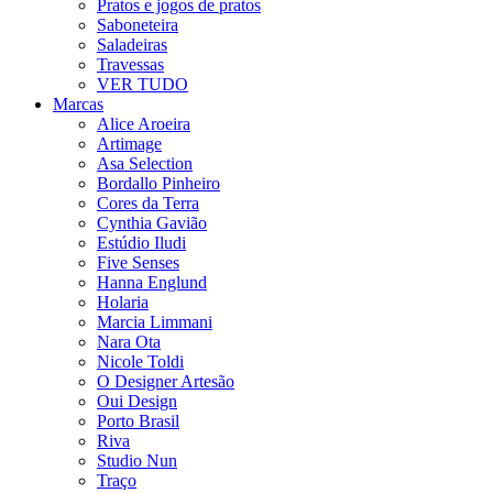
Pratos e jogos de pratos
Saboneteira
Saladeiras
Travessas
VER TUDO
Marcas
Alice Aroeira
Artimage
Asa Selection
Bordallo Pinheiro
Cores da Terra
Cynthia Gavião
Estúdio Iludi
Five Senses
Hanna Englund
Holaria
Marcia Limmani
Nara Ota
Nicole Toldi
O Designer Artesão
Oui Design
Porto Brasil
Riva
Studio Nun
Traço