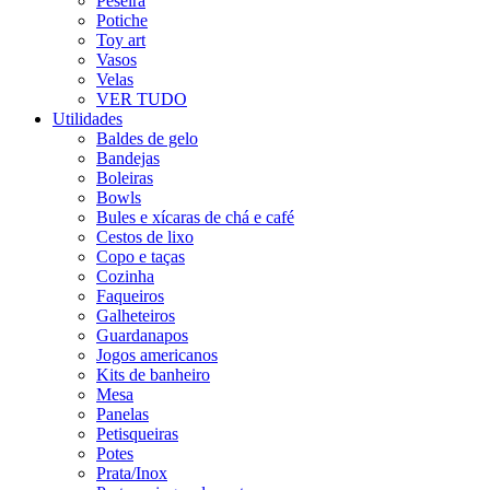
Peseira
Potiche
Toy art
Vasos
Velas
VER TUDO
Utilidades
Baldes de gelo
Bandejas
Boleiras
Bowls
Bules e xícaras de chá e café
Cestos de lixo
Copo e taças
Cozinha
Faqueiros
Galheteiros
Guardanapos
Jogos americanos
Kits de banheiro
Mesa
Panelas
Petisqueiras
Potes
Prata/Inox