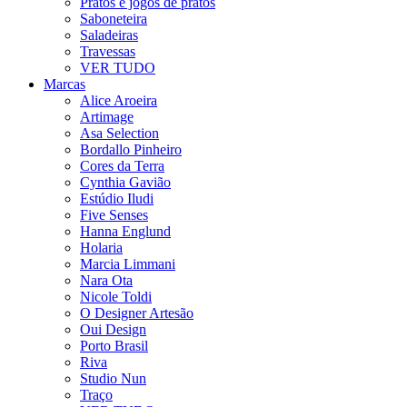
Pratos e jogos de pratos
Saboneteira
Saladeiras
Travessas
VER TUDO
Marcas
Alice Aroeira
Artimage
Asa Selection
Bordallo Pinheiro
Cores da Terra
Cynthia Gavião
Estúdio Iludi
Five Senses
Hanna Englund
Holaria
Marcia Limmani
Nara Ota
Nicole Toldi
O Designer Artesão
Oui Design
Porto Brasil
Riva
Studio Nun
Traço