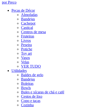
por Preço
Peças de Décor
Almofadas
Bandejas
Cachepot
Castiçal
Centros de mesa
Fruteiras
Livros
Peseira
Potiche
Toy art
Vasos
Velas
VER TUDO
Utilidades
Baldes de gelo
Bandejas
Boleiras
Bowls
Bules e xícaras de chá e café
Cestos de lixo
Copo e taças
Cozinha