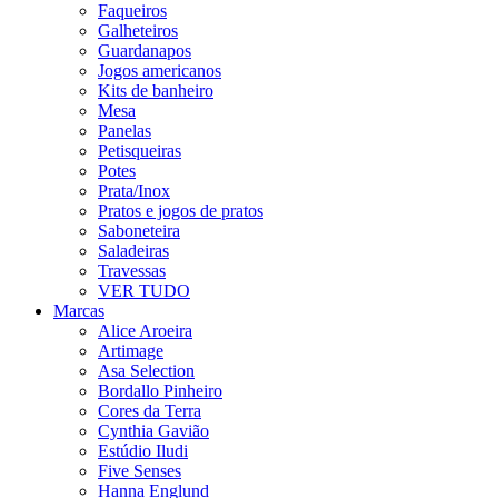
Faqueiros
Galheteiros
Guardanapos
Jogos americanos
Kits de banheiro
Mesa
Panelas
Petisqueiras
Potes
Prata/Inox
Pratos e jogos de pratos
Saboneteira
Saladeiras
Travessas
VER TUDO
Marcas
Alice Aroeira
Artimage
Asa Selection
Bordallo Pinheiro
Cores da Terra
Cynthia Gavião
Estúdio Iludi
Five Senses
Hanna Englund