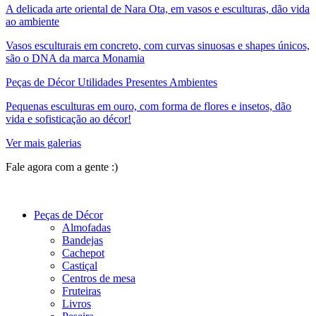
A delicada arte oriental de Nara Ota, em vasos e esculturas, dão vida
ao ambiente
Vasos esculturais em concreto, com curvas sinuosas e shapes únicos,
são o DNA da marca Monamia
Peças de Décor Utilidades Presentes Ambientes
Pequenas esculturas em ouro, com forma de flores e insetos, dão
vida e sofisticação ao décor!
Ver mais galerias
Fale agora com a gente :)
(11) 9 9192-8504
Peças de Décor
Almofadas
Bandejas
Cachepot
Castiçal
Centros de mesa
Fruteiras
Livros