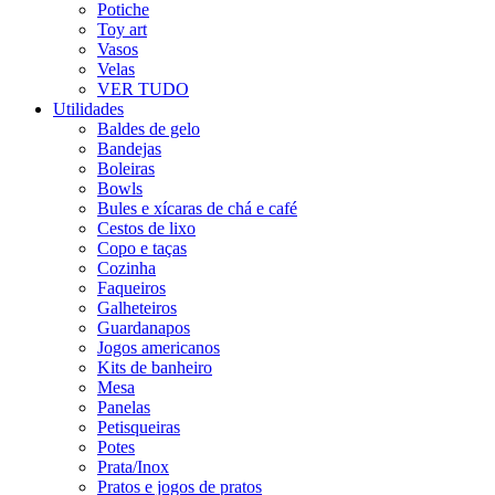
Potiche
Toy art
Vasos
Velas
VER TUDO
Utilidades
Baldes de gelo
Bandejas
Boleiras
Bowls
Bules e xícaras de chá e café
Cestos de lixo
Copo e taças
Cozinha
Faqueiros
Galheteiros
Guardanapos
Jogos americanos
Kits de banheiro
Mesa
Panelas
Petisqueiras
Potes
Prata/Inox
Pratos e jogos de pratos