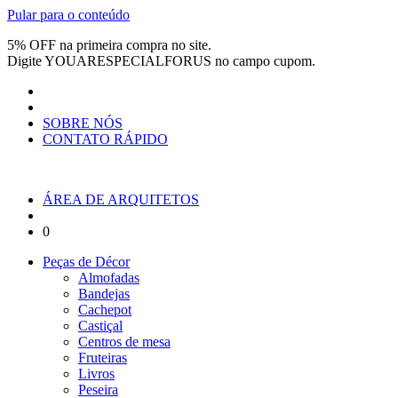
Pular para o conteúdo
5% OFF na primeira compra no site.
Digite
YOUARESPECIALFORUS
no campo cupom.
SOBRE NÓS
CONTATO RÁPIDO
ÁREA DE ARQUITETOS
0
Peças de Décor
Almofadas
Bandejas
Cachepot
Castiçal
Centros de mesa
Fruteiras
Livros
Peseira