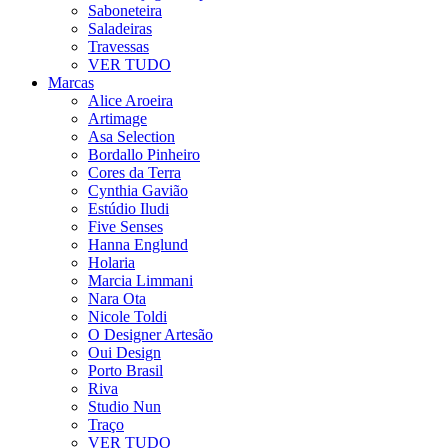
Saboneteira
Saladeiras
Travessas
VER TUDO
Marcas
Alice Aroeira
Artimage
Asa Selection
Bordallo Pinheiro
Cores da Terra
Cynthia Gavião
Estúdio Iludi
Five Senses
Hanna Englund
Holaria
Marcia Limmani
Nara Ota
Nicole Toldi
O Designer Artesão
Oui Design
Porto Brasil
Riva
Studio Nun
Traço
VER TUDO