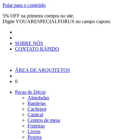
Pular para o conteúdo
5% OFF na primeira compra no site.
Digite
YOUARESPECIALFORUS
no campo cupom.
SOBRE NÓS
CONTATO RÁPIDO
ÁREA DE ARQUITETOS
0
Peças de Décor
Almofadas
Bandejas
Cachepot
Castiçal
Centros de mesa
Fruteiras
Livros
Peseira