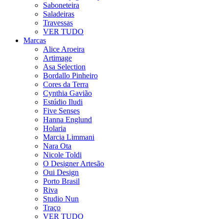
Saboneteira
Saladeiras
Travessas
VER TUDO
Marcas
Alice Aroeira
Artimage
Asa Selection
Bordallo Pinheiro
Cores da Terra
Cynthia Gavião
Estúdio Iludi
Five Senses
Hanna Englund
Holaria
Marcia Limmani
Nara Ota
Nicole Toldi
O Designer Artesão
Oui Design
Porto Brasil
Riva
Studio Nun
Traço
VER TUDO