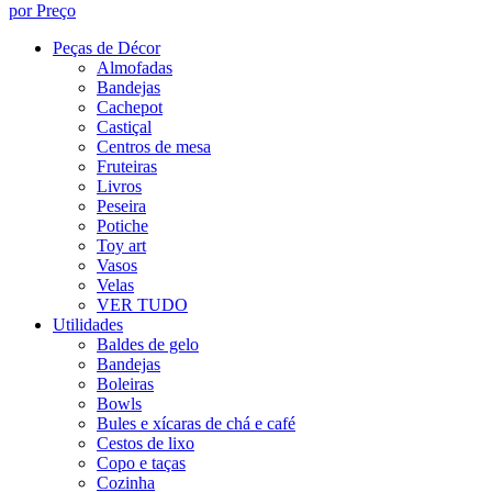
por Preço
Peças de Décor
Almofadas
Bandejas
Cachepot
Castiçal
Centros de mesa
Fruteiras
Livros
Peseira
Potiche
Toy art
Vasos
Velas
VER TUDO
Utilidades
Baldes de gelo
Bandejas
Boleiras
Bowls
Bules e xícaras de chá e café
Cestos de lixo
Copo e taças
Cozinha