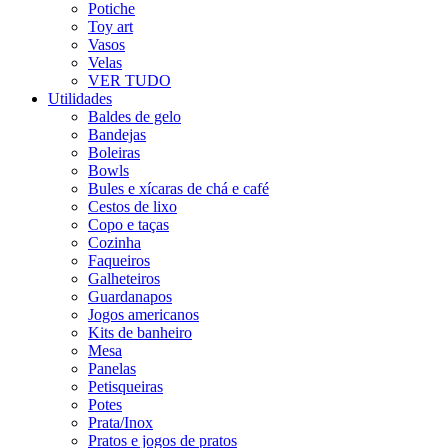
Potiche
Toy art
Vasos
Velas
VER TUDO
Utilidades
Baldes de gelo
Bandejas
Boleiras
Bowls
Bules e xícaras de chá e café
Cestos de lixo
Copo e taças
Cozinha
Faqueiros
Galheteiros
Guardanapos
Jogos americanos
Kits de banheiro
Mesa
Panelas
Petisqueiras
Potes
Prata/Inox
Pratos e jogos de pratos