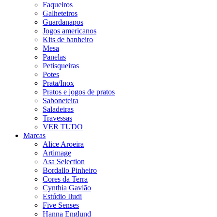
Faqueiros
Galheteiros
Guardanapos
Jogos americanos
Kits de banheiro
Mesa
Panelas
Petisqueiras
Potes
Prata/Inox
Pratos e jogos de pratos
Saboneteira
Saladeiras
Travessas
VER TUDO
Marcas
Alice Aroeira
Artimage
Asa Selection
Bordallo Pinheiro
Cores da Terra
Cynthia Gavião
Estúdio Iludi
Five Senses
Hanna Englund