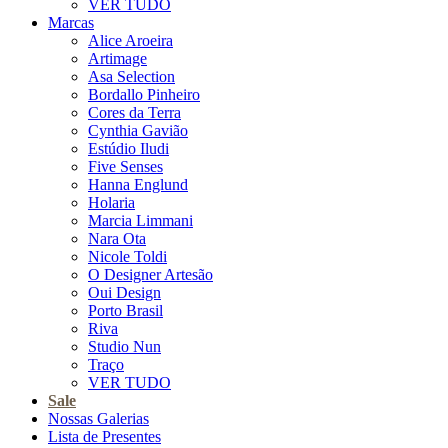
VER TUDO
Marcas
Alice Aroeira
Artimage
Asa Selection
Bordallo Pinheiro
Cores da Terra
Cynthia Gavião
Estúdio Iludi
Five Senses
Hanna Englund
Holaria
Marcia Limmani
Nara Ota
Nicole Toldi
O Designer Artesão
Oui Design
Porto Brasil
Riva
Studio Nun
Traço
VER TUDO
Sale
Nossas Galerias
Lista de Presentes