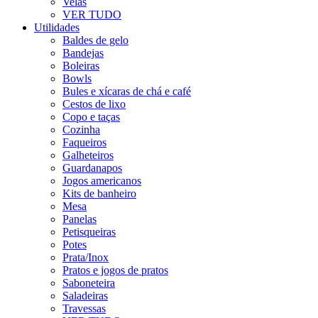
Velas
VER TUDO
Utilidades
Baldes de gelo
Bandejas
Boleiras
Bowls
Bules e xícaras de chá e café
Cestos de lixo
Copo e taças
Cozinha
Faqueiros
Galheteiros
Guardanapos
Jogos americanos
Kits de banheiro
Mesa
Panelas
Petisqueiras
Potes
Prata/Inox
Pratos e jogos de pratos
Saboneteira
Saladeiras
Travessas