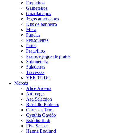
Faqueiros
Galheteiros
Guardanapos
Jogos americanos
Kits de banheiro
Mesa
Panelas
Petisqueiras
Potes
Prata/Inox
Pratos e jogos de pratos
Saboneteira
Saladeiras
Travessas
VER TUDO
Marcas
Alice Aroeira
Artimage
Asa Selection
Bordallo Pinheiro
Cores da Terra
Cynthia Gavião
Estúdio Iludi
Five Senses
Hanna Englund