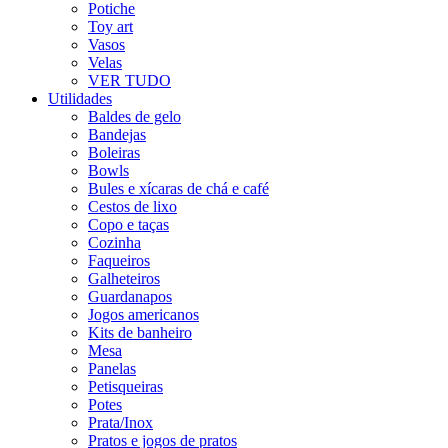
Potiche
Toy art
Vasos
Velas
VER TUDO
Utilidades
Baldes de gelo
Bandejas
Boleiras
Bowls
Bules e xícaras de chá e café
Cestos de lixo
Copo e taças
Cozinha
Faqueiros
Galheteiros
Guardanapos
Jogos americanos
Kits de banheiro
Mesa
Panelas
Petisqueiras
Potes
Prata/Inox
Pratos e jogos de pratos