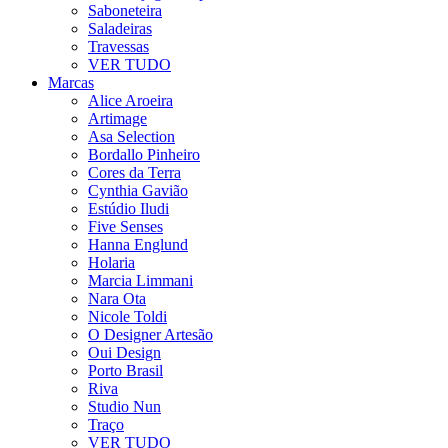
Saboneteira
Saladeiras
Travessas
VER TUDO
Marcas
Alice Aroeira
Artimage
Asa Selection
Bordallo Pinheiro
Cores da Terra
Cynthia Gavião
Estúdio Iludi
Five Senses
Hanna Englund
Holaria
Marcia Limmani
Nara Ota
Nicole Toldi
O Designer Artesão
Oui Design
Porto Brasil
Riva
Studio Nun
Traço
VER TUDO