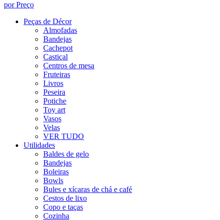
por Preço
Peças de Décor
Almofadas
Bandejas
Cachepot
Castiçal
Centros de mesa
Fruteiras
Livros
Peseira
Potiche
Toy art
Vasos
Velas
VER TUDO
Utilidades
Baldes de gelo
Bandejas
Boleiras
Bowls
Bules e xícaras de chá e café
Cestos de lixo
Copo e taças
Cozinha