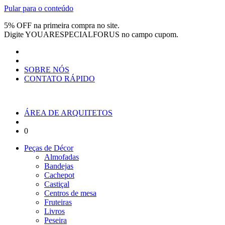
Pular para o conteúdo
5% OFF na primeira compra no site.
Digite
YOUARESPECIALFORUS
no campo cupom.
SOBRE NÓS
CONTATO RÁPIDO
ÁREA DE ARQUITETOS
0
Peças de Décor
Almofadas
Bandejas
Cachepot
Castiçal
Centros de mesa
Fruteiras
Livros
Peseira