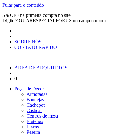
Pular para o conteúdo
5% OFF na primeira compra no site.
Digite
YOUARESPECIALFORUS
no campo cupom.
SOBRE NÓS
CONTATO RÁPIDO
ÁREA DE ARQUITETOS
0
Peças de Décor
Almofadas
Bandejas
Cachepot
Castiçal
Centros de mesa
Fruteiras
Livros
Peseira