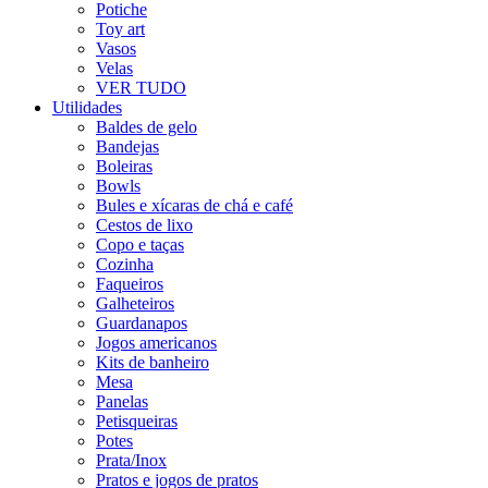
Potiche
Toy art
Vasos
Velas
VER TUDO
Utilidades
Baldes de gelo
Bandejas
Boleiras
Bowls
Bules e xícaras de chá e café
Cestos de lixo
Copo e taças
Cozinha
Faqueiros
Galheteiros
Guardanapos
Jogos americanos
Kits de banheiro
Mesa
Panelas
Petisqueiras
Potes
Prata/Inox
Pratos e jogos de pratos