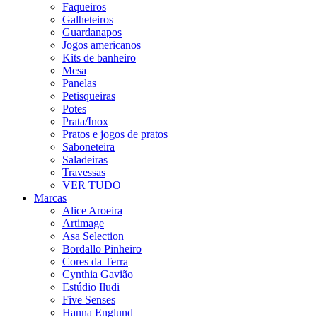
Faqueiros
Galheteiros
Guardanapos
Jogos americanos
Kits de banheiro
Mesa
Panelas
Petisqueiras
Potes
Prata/Inox
Pratos e jogos de pratos
Saboneteira
Saladeiras
Travessas
VER TUDO
Marcas
Alice Aroeira
Artimage
Asa Selection
Bordallo Pinheiro
Cores da Terra
Cynthia Gavião
Estúdio Iludi
Five Senses
Hanna Englund