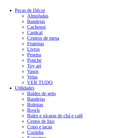
Peças de Décor
Almofadas
Bandejas
Cachepot
Castiçal
Centros de mesa
Fruteiras
Livros
Peseira
Potiche
Toy art
Vasos
Velas
VER TUDO
Utilidades
Baldes de gelo
Bandejas
Boleiras
Bowls
Bules e xícaras de chá e café
Cestos de lixo
Copo e taças
Cozinha
Faqueiros