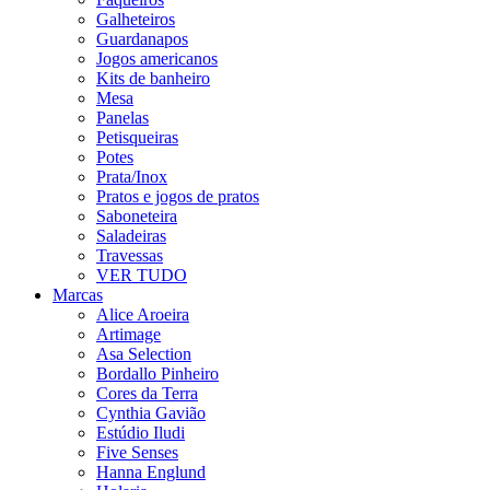
Galheteiros
Guardanapos
Jogos americanos
Kits de banheiro
Mesa
Panelas
Petisqueiras
Potes
Prata/Inox
Pratos e jogos de pratos
Saboneteira
Saladeiras
Travessas
VER TUDO
Marcas
Alice Aroeira
Artimage
Asa Selection
Bordallo Pinheiro
Cores da Terra
Cynthia Gavião
Estúdio Iludi
Five Senses
Hanna Englund