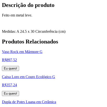
Descrição do produto
Feito em metal leve.
Medidas: A 24.5 x 30 Circunferência (cm)
Produtos
Relacionados
Vaso Rock em Mármore G
R$
897,52
Eu quero!
Caixa Loro em Couro Ecológico G
R$
357,24
Eu quero!
Dupla de Potes Luana em Cerâmica