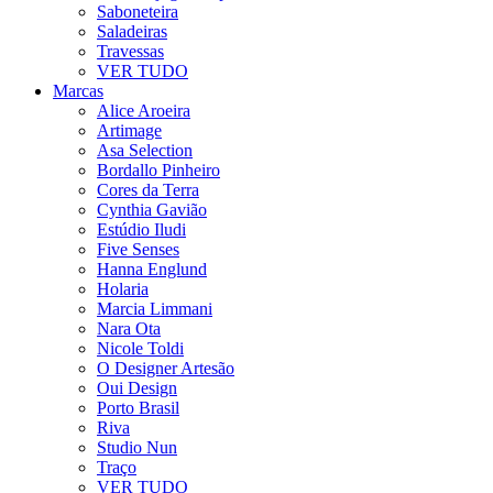
Saboneteira
Saladeiras
Travessas
VER TUDO
Marcas
Alice Aroeira
Artimage
Asa Selection
Bordallo Pinheiro
Cores da Terra
Cynthia Gavião
Estúdio Iludi
Five Senses
Hanna Englund
Holaria
Marcia Limmani
Nara Ota
Nicole Toldi
O Designer Artesão
Oui Design
Porto Brasil
Riva
Studio Nun
Traço
VER TUDO