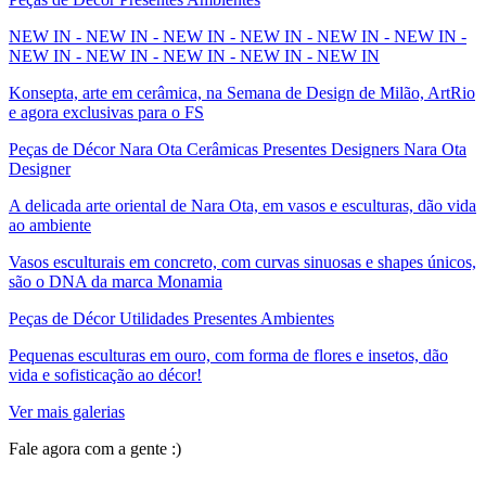
NEW IN - NEW IN - NEW IN - NEW IN - NEW IN - NEW IN -
NEW IN - NEW IN - NEW IN - NEW IN - NEW IN
Konsepta, arte em cerâmica, na Semana de Design de Milão, ArtRio
e agora exclusivas para o FS
Peças de Décor Nara Ota Cerâmicas Presentes Designers Nara Ota
Designer
A delicada arte oriental de Nara Ota, em vasos e esculturas, dão vida
ao ambiente
Vasos esculturais em concreto, com curvas sinuosas e shapes únicos,
são o DNA da marca Monamia
Peças de Décor Utilidades Presentes Ambientes
Pequenas esculturas em ouro, com forma de flores e insetos, dão
vida e sofisticação ao décor!
Ver mais galerias
Fale agora com a gente :)
(11) 9 9192-8504