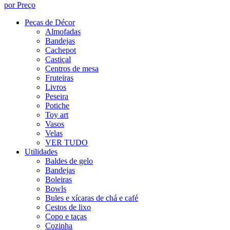
por Preço
Peças de Décor
Almofadas
Bandejas
Cachepot
Castiçal
Centros de mesa
Fruteiras
Livros
Peseira
Potiche
Toy art
Vasos
Velas
VER TUDO
Utilidades
Baldes de gelo
Bandejas
Boleiras
Bowls
Bules e xícaras de chá e café
Cestos de lixo
Copo e taças
Cozinha