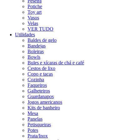
Peseira
Potiche
Toy art
Vasos
Velas
VER TUDO
Utilidades
Baldes de gelo
Bandejas
Boleiras
Bowls
Bules e xícaras de chá e café
Cestos de lixo
Copo e taças
Cozinha
Faqueiros
Galheteiros
Guardanapos
Jogos americanos
Kits de banheiro
Mesa
Panelas
Petisqueiras
Potes
Prata/Inox