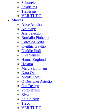
Saboneteira
Saladeiras
Travessas
VER TUDO
Marcas
Alice Aroeira
Artimage
Asa Selection
Bordallo Pinheiro
Cores da Terra
Cynthia Gavião
Estúdio Iludi
Five Senses
Hanna Englund
Holaria
Marcia Limmani
Nara Ota
Nicole Toldi
O Designer Artesão
Oui Design
Porto Brasil
Riva
Studio Nun
Traço
VER TUDO