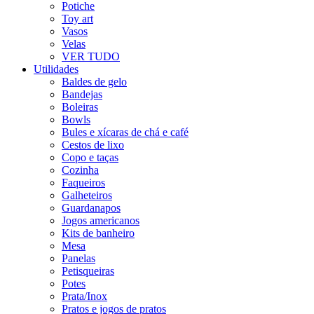
Potiche
Toy art
Vasos
Velas
VER TUDO
Utilidades
Baldes de gelo
Bandejas
Boleiras
Bowls
Bules e xícaras de chá e café
Cestos de lixo
Copo e taças
Cozinha
Faqueiros
Galheteiros
Guardanapos
Jogos americanos
Kits de banheiro
Mesa
Panelas
Petisqueiras
Potes
Prata/Inox
Pratos e jogos de pratos