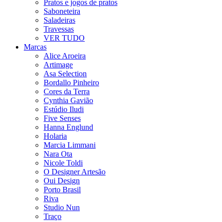
Pratos e jogos de pratos
Saboneteira
Saladeiras
Travessas
VER TUDO
Marcas
Alice Aroeira
Artimage
Asa Selection
Bordallo Pinheiro
Cores da Terra
Cynthia Gavião
Estúdio Iludi
Five Senses
Hanna Englund
Holaria
Marcia Limmani
Nara Ota
Nicole Toldi
O Designer Artesão
Oui Design
Porto Brasil
Riva
Studio Nun
Traço