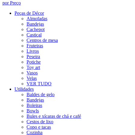
por Preço
Peças de Décor
Almofadas
Bandejas
Cachepot
Castiçal
Centros de mesa
Fruteiras
Livros
Peseira
Potiche
Toy art
Vasos
Velas
VER TUDO
Utilidades
Baldes de gelo
Bandejas
Boleiras
Bowls
Bules e xícaras de chá e café
Cestos de lixo
Copo e taças
Cozinha