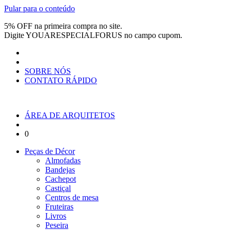
Pular para o conteúdo
5% OFF na primeira compra no site.
Digite
YOUARESPECIALFORUS
no campo cupom.
SOBRE NÓS
CONTATO RÁPIDO
ÁREA DE ARQUITETOS
0
Peças de Décor
Almofadas
Bandejas
Cachepot
Castiçal
Centros de mesa
Fruteiras
Livros
Peseira