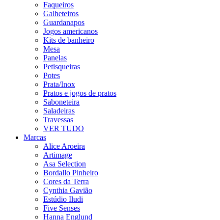
Faqueiros
Galheteiros
Guardanapos
Jogos americanos
Kits de banheiro
Mesa
Panelas
Petisqueiras
Potes
Prata/Inox
Pratos e jogos de pratos
Saboneteira
Saladeiras
Travessas
VER TUDO
Marcas
Alice Aroeira
Artimage
Asa Selection
Bordallo Pinheiro
Cores da Terra
Cynthia Gavião
Estúdio Iludi
Five Senses
Hanna Englund