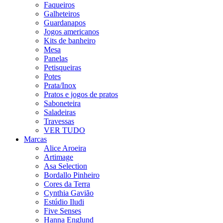
Faqueiros
Galheteiros
Guardanapos
Jogos americanos
Kits de banheiro
Mesa
Panelas
Petisqueiras
Potes
Prata/Inox
Pratos e jogos de pratos
Saboneteira
Saladeiras
Travessas
VER TUDO
Marcas
Alice Aroeira
Artimage
Asa Selection
Bordallo Pinheiro
Cores da Terra
Cynthia Gavião
Estúdio Iludi
Five Senses
Hanna Englund