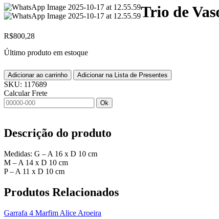
Trio de Va
R$
800,28
Último produto em estoque
Adicionar ao carrinho
Adicionar na Lista de Presentes
SKU:
117689
Calcular Frete
Ok
Descrição do produto
Medidas: G – A 16 x D 10 cm
M – A 14 x D 10 cm
P – A 11 x D 10 cm
Produtos
Relacionados
Garrafa 4 Marfim Alice Aroeira