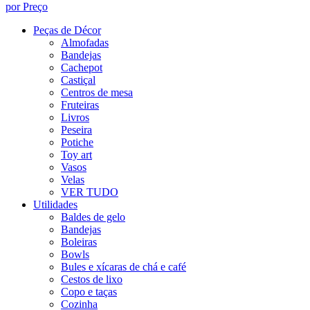
por Preço
Peças de Décor
Almofadas
Bandejas
Cachepot
Castiçal
Centros de mesa
Fruteiras
Livros
Peseira
Potiche
Toy art
Vasos
Velas
VER TUDO
Utilidades
Baldes de gelo
Bandejas
Boleiras
Bowls
Bules e xícaras de chá e café
Cestos de lixo
Copo e taças
Cozinha