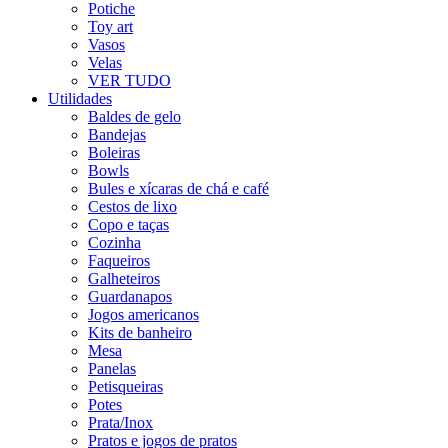
Potiche
Toy art
Vasos
Velas
VER TUDO
Utilidades
Baldes de gelo
Bandejas
Boleiras
Bowls
Bules e xícaras de chá e café
Cestos de lixo
Copo e taças
Cozinha
Faqueiros
Galheteiros
Guardanapos
Jogos americanos
Kits de banheiro
Mesa
Panelas
Petisqueiras
Potes
Prata/Inox
Pratos e jogos de pratos