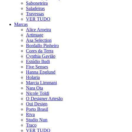
Saboneteira
Saladeiras
Travessas
VER TUDO
Marcas
Alice Aroeira
Artimage
Asa Selection
Bordallo Pinheiro
Cores da Terra
Cynthia Gavião
Estúdio Iludi
Five Senses
Hanna Englund
Holaria
Marcia Limmani
Nara Ota
Nicole Toldi
O Designer Artesão
Oui Design
Porto Brasil
Riva
Studio Nun
Traço
VER TUDO