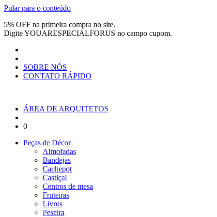
Pular para o conteúdo
5% OFF na primeira compra no site.
Digite
YOUARESPECIALFORUS
no campo cupom.
SOBRE NÓS
CONTATO RÁPIDO
ÁREA DE ARQUITETOS
0
Peças de Décor
Almofadas
Bandejas
Cachepot
Castiçal
Centros de mesa
Fruteiras
Livros
Peseira