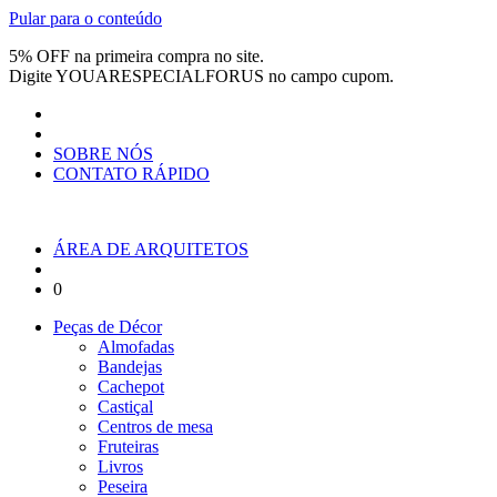
Pular para o conteúdo
5% OFF na primeira compra no site.
Digite
YOUARESPECIALFORUS
no campo cupom.
SOBRE NÓS
CONTATO RÁPIDO
ÁREA DE ARQUITETOS
0
Peças de Décor
Almofadas
Bandejas
Cachepot
Castiçal
Centros de mesa
Fruteiras
Livros
Peseira