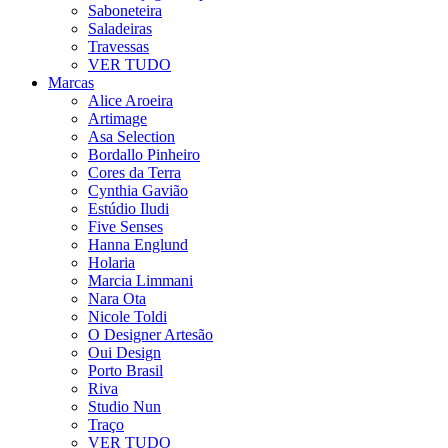
Saboneteira
Saladeiras
Travessas
VER TUDO
Marcas
Alice Aroeira
Artimage
Asa Selection
Bordallo Pinheiro
Cores da Terra
Cynthia Gavião
Estúdio Iludi
Five Senses
Hanna Englund
Holaria
Marcia Limmani
Nara Ota
Nicole Toldi
O Designer Artesão
Oui Design
Porto Brasil
Riva
Studio Nun
Traço
VER TUDO