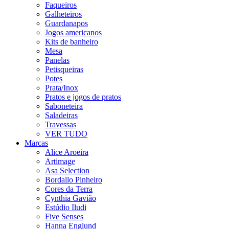
Faqueiros
Galheteiros
Guardanapos
Jogos americanos
Kits de banheiro
Mesa
Panelas
Petisqueiras
Potes
Prata/Inox
Pratos e jogos de pratos
Saboneteira
Saladeiras
Travessas
VER TUDO
Marcas
Alice Aroeira
Artimage
Asa Selection
Bordallo Pinheiro
Cores da Terra
Cynthia Gavião
Estúdio Iludi
Five Senses
Hanna Englund