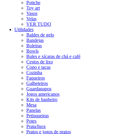
Potiche
Toy art
Vasos
Velas
VER TUDO
Utilidades
Baldes de gelo
Bandejas
Boleiras
Bowls
Bules e xícaras de chá e café
Cestos de lixo
Copo e taças
Cozinha
Faqueiros
Galheteiros
Guardanapos
Jogos americanos
Kits de banheiro
Mesa
Panelas
Petisqueiras
Potes
Prata/Inox
Pratos e jogos de pratos