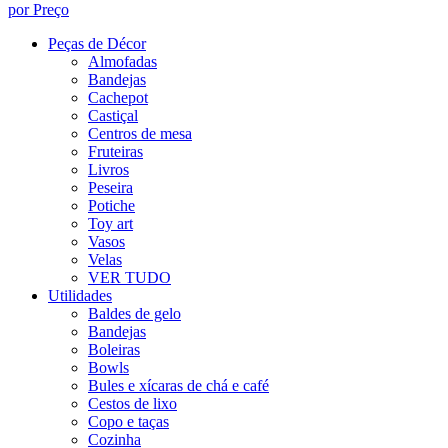
por Preço
Peças de Décor
Almofadas
Bandejas
Cachepot
Castiçal
Centros de mesa
Fruteiras
Livros
Peseira
Potiche
Toy art
Vasos
Velas
VER TUDO
Utilidades
Baldes de gelo
Bandejas
Boleiras
Bowls
Bules e xícaras de chá e café
Cestos de lixo
Copo e taças
Cozinha