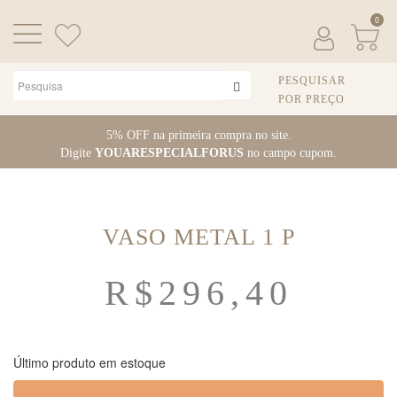
0
PESQUISAR
POR PREÇO
Pular
5% OFF na primeira compra no site.
para
Digite
YOUARESPECIALFORUS
no campo cupom.
o
conteúdo
VASO METAL 1 P
R$
296,40
Último produto em estoque