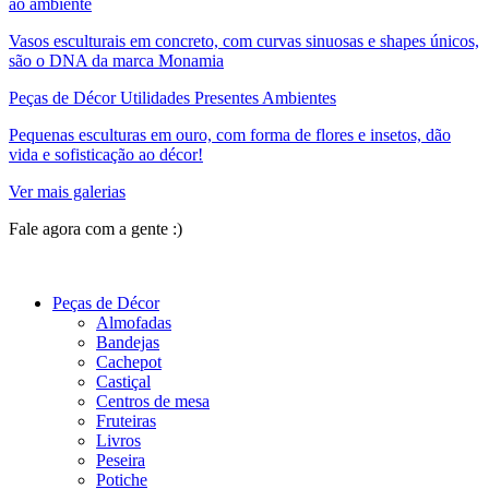
ao ambiente
Vasos esculturais em concreto, com curvas sinuosas e shapes únicos,
são o DNA da marca Monamia
Peças de Décor Utilidades Presentes Ambientes
Pequenas esculturas em ouro, com forma de flores e insetos, dão
vida e sofisticação ao décor!
Ver mais galerias
Fale agora com a gente :)
(11) 9 9192-8504
Peças de Décor
Almofadas
Bandejas
Cachepot
Castiçal
Centros de mesa
Fruteiras
Livros
Peseira
Potiche