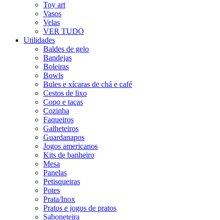
Toy art
Vasos
Velas
VER TUDO
Utilidades
Baldes de gelo
Bandejas
Boleiras
Bowls
Bules e xícaras de chá e café
Cestos de lixo
Copo e taças
Cozinha
Faqueiros
Galheteiros
Guardanapos
Jogos americanos
Kits de banheiro
Mesa
Panelas
Petisqueiras
Potes
Prata/Inox
Pratos e jogos de pratos
Saboneteira