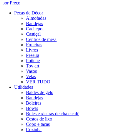
por Preço
Peças de Décor
Almofadas
Bandejas
Cachepot
Castiçal
Centros de mesa
Fruteiras
Livros
Peseira
Potiche
Toy art
Vasos
Velas
VER TUDO
Utilidades
Baldes de gelo
Bandejas
Boleiras
Bowls
Bules e xícaras de chá e café
Cestos de lixo
Copo e taças
Cozinha