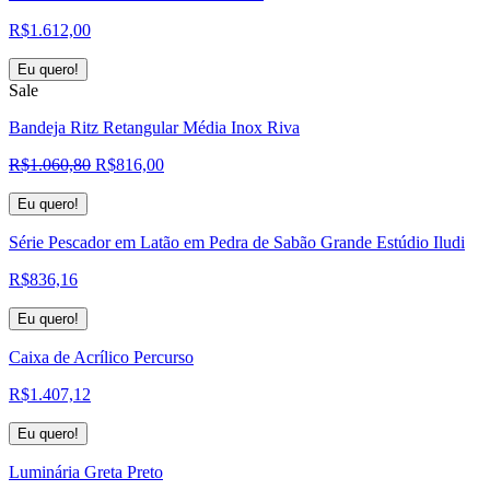
R$
1.612,00
Eu quero!
Sale
Bandeja Ritz Retangular Média Inox Riva
O
O
R$
1.060,80
R$
816,00
preço
preço
original
atual
Eu quero!
era:
é:
Série Pescador em Latão em Pedra de Sabão Grande Estúdio Iludi
R$1.060,80.
R$816,00.
R$
836,16
Eu quero!
Caixa de Acrílico Percurso
R$
1.407,12
Eu quero!
Luminária Greta Preto