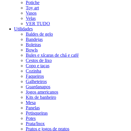
Potiche
Toy art
Vasos
Velas
VER TUDO
Utilidades
Baldes de gelo
Bandejas
Boleiras
Bowls
Bules e xícaras de chá e café
Cestos de lixo
Copo e taças
Cozinha
Faqueiros
Galheteiros
Guardanapos
Jogos americanos
Kits de banheiro
Mesa
Panelas
Petisqueiras
Potes
Prata/Inox
Pratos e jogos de pratos