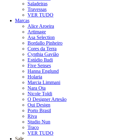
Saladeiras
Travessas
VER TUDO
Marcas
Alice Aroeira
Artimage
Asa Selection
Bordallo Pinheiro
Cores da Terra
Cynthia Gavião
Estúdio Iludi
Five Senses
Hanna Englund
Holaria
Marcia Limmani
Nara Ota
Nicole Toldi
O Designer Artesão
Oui Design
Porto Brasil
Riva
Studio Nun
Traço
VER TUDO
Sale