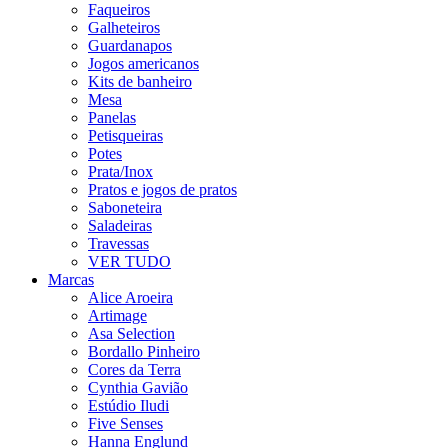
Faqueiros
Galheteiros
Guardanapos
Jogos americanos
Kits de banheiro
Mesa
Panelas
Petisqueiras
Potes
Prata/Inox
Pratos e jogos de pratos
Saboneteira
Saladeiras
Travessas
VER TUDO
Marcas
Alice Aroeira
Artimage
Asa Selection
Bordallo Pinheiro
Cores da Terra
Cynthia Gavião
Estúdio Iludi
Five Senses
Hanna Englund