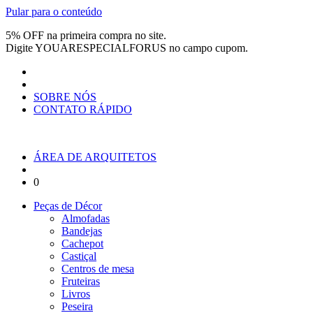
Pular para o conteúdo
5% OFF na primeira compra no site.
Digite
YOUARESPECIALFORUS
no campo cupom.
SOBRE NÓS
CONTATO RÁPIDO
ÁREA DE ARQUITETOS
0
Peças de Décor
Almofadas
Bandejas
Cachepot
Castiçal
Centros de mesa
Fruteiras
Livros
Peseira