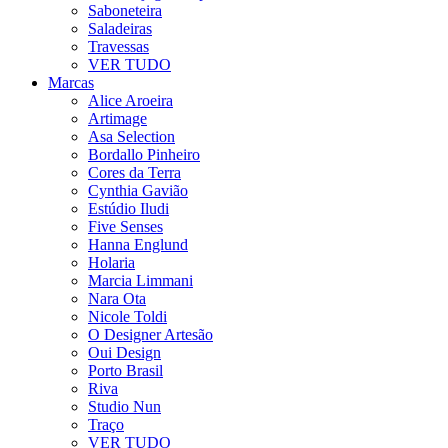
Saboneteira
Saladeiras
Travessas
VER TUDO
Marcas
Alice Aroeira
Artimage
Asa Selection
Bordallo Pinheiro
Cores da Terra
Cynthia Gavião
Estúdio Iludi
Five Senses
Hanna Englund
Holaria
Marcia Limmani
Nara Ota
Nicole Toldi
O Designer Artesão
Oui Design
Porto Brasil
Riva
Studio Nun
Traço
VER TUDO