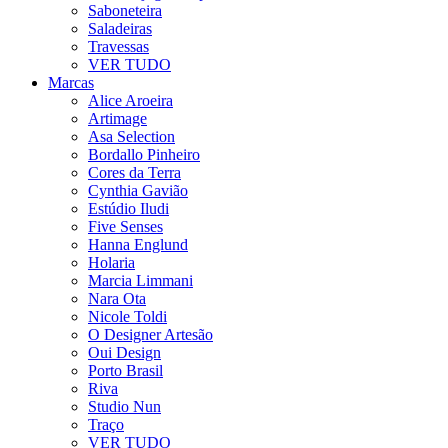
Saboneteira
Saladeiras
Travessas
VER TUDO
Marcas
Alice Aroeira
Artimage
Asa Selection
Bordallo Pinheiro
Cores da Terra
Cynthia Gavião
Estúdio Iludi
Five Senses
Hanna Englund
Holaria
Marcia Limmani
Nara Ota
Nicole Toldi
O Designer Artesão
Oui Design
Porto Brasil
Riva
Studio Nun
Traço
VER TUDO