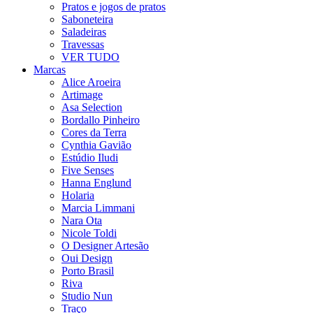
Pratos e jogos de pratos
Saboneteira
Saladeiras
Travessas
VER TUDO
Marcas
Alice Aroeira
Artimage
Asa Selection
Bordallo Pinheiro
Cores da Terra
Cynthia Gavião
Estúdio Iludi
Five Senses
Hanna Englund
Holaria
Marcia Limmani
Nara Ota
Nicole Toldi
O Designer Artesão
Oui Design
Porto Brasil
Riva
Studio Nun
Traço