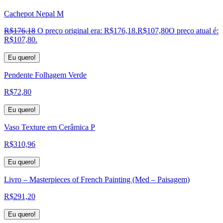
Cachepot Nepal M
R$
176,18
O preço original era: R$176,18.
R$
107,80
O preço atual é:
R$107,80.
Eu quero!
Pendente Folhagem Verde
R$
72,80
Eu quero!
Vaso Texture em Cerâmica P
R$
310,96
Eu quero!
Livro – Masterpieces of French Painting (Med – Paisagem)
R$
291,20
Eu quero!