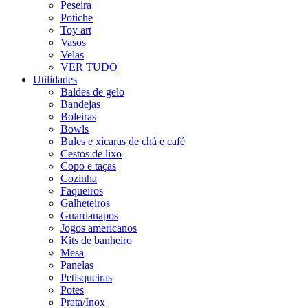
Peseira
Potiche
Toy art
Vasos
Velas
VER TUDO
Utilidades
Baldes de gelo
Bandejas
Boleiras
Bowls
Bules e xícaras de chá e café
Cestos de lixo
Copo e taças
Cozinha
Faqueiros
Galheteiros
Guardanapos
Jogos americanos
Kits de banheiro
Mesa
Panelas
Petisqueiras
Potes
Prata/Inox