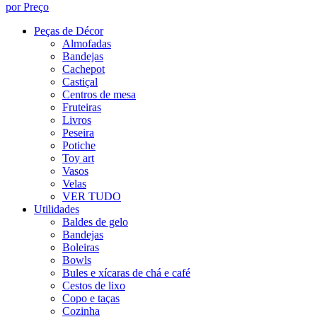
por Preço
Peças de Décor
Almofadas
Bandejas
Cachepot
Castiçal
Centros de mesa
Fruteiras
Livros
Peseira
Potiche
Toy art
Vasos
Velas
VER TUDO
Utilidades
Baldes de gelo
Bandejas
Boleiras
Bowls
Bules e xícaras de chá e café
Cestos de lixo
Copo e taças
Cozinha