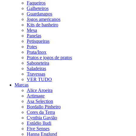
Faqueiros
Galheteiros
Guardanapos
Jogos americanos
Kits de banheiro
Mesa
Panelas
Petisqueiras
Potes
Prata/Inox
Pratos e jogos de pratos
Saboneteira
Saladeiras
Travessas
VER TUDO
Marcas
Alice Aroeira
Artimage
Asa Selection
Bordallo Pinheiro
Cores da Terra
Cynthia Gavião
Estúdio Iludi
Five Senses
Hanna Englund