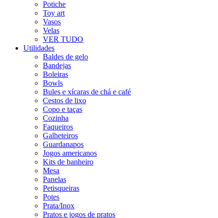
Potiche
Toy art
Vasos
Velas
VER TUDO
Utilidades
Baldes de gelo
Bandejas
Boleiras
Bowls
Bules e xícaras de chá e café
Cestos de lixo
Copo e taças
Cozinha
Faqueiros
Galheteiros
Guardanapos
Jogos americanos
Kits de banheiro
Mesa
Panelas
Petisqueiras
Potes
Prata/Inox
Pratos e jogos de pratos