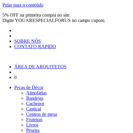
Pular para o conteúdo
5% OFF na primeira compra no site.
Digite
YOUARESPECIALFORUS
no campo cupom.
SOBRE NÓS
CONTATO RÁPIDO
ÁREA DE ARQUITETOS
0
Peças de Décor
Almofadas
Bandejas
Cachepot
Castiçal
Centros de mesa
Fruteiras
Livros
Peseira