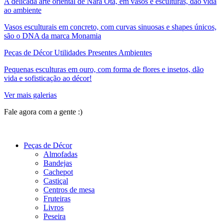
A delicada arte oriental de Nara Ota, em vasos e esculturas, dão vida
ao ambiente
Vasos esculturais em concreto, com curvas sinuosas e shapes únicos,
são o DNA da marca Monamia
Peças de Décor Utilidades Presentes Ambientes
Pequenas esculturas em ouro, com forma de flores e insetos, dão
vida e sofisticação ao décor!
Ver mais galerias
Fale agora com a gente :)
(11) 9 9192-8504
Peças de Décor
Almofadas
Bandejas
Cachepot
Castiçal
Centros de mesa
Fruteiras
Livros
Peseira