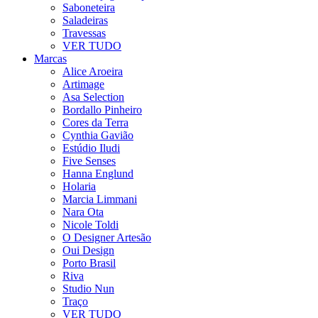
Saboneteira
Saladeiras
Travessas
VER TUDO
Marcas
Alice Aroeira
Artimage
Asa Selection
Bordallo Pinheiro
Cores da Terra
Cynthia Gavião
Estúdio Iludi
Five Senses
Hanna Englund
Holaria
Marcia Limmani
Nara Ota
Nicole Toldi
O Designer Artesão
Oui Design
Porto Brasil
Riva
Studio Nun
Traço
VER TUDO