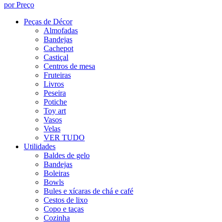
por Preço
Peças de Décor
Almofadas
Bandejas
Cachepot
Castiçal
Centros de mesa
Fruteiras
Livros
Peseira
Potiche
Toy art
Vasos
Velas
VER TUDO
Utilidades
Baldes de gelo
Bandejas
Boleiras
Bowls
Bules e xícaras de chá e café
Cestos de lixo
Copo e taças
Cozinha