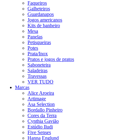
Faqueiros
Galheteiros
Guardanapos
Jogos americanos
Kits de banheiro
Mesa
Panelas
Petisqueiras
Potes
Prata/Inox
Pratos e jogos de pratos
Saboneteira
Saladeiras
Travessas
VER TUDO
Marcas
Alice Aroeira
Artimage
Asa Selection
Bordallo Pinheiro
Cores da Terra
Cynthia Gavião
Estúdio Iludi
Five Senses
Hanna Englund