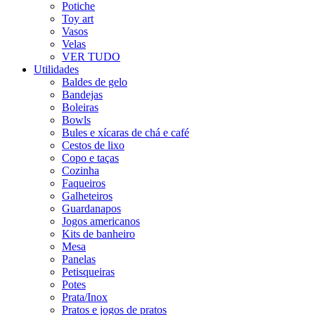
Potiche
Toy art
Vasos
Velas
VER TUDO
Utilidades
Baldes de gelo
Bandejas
Boleiras
Bowls
Bules e xícaras de chá e café
Cestos de lixo
Copo e taças
Cozinha
Faqueiros
Galheteiros
Guardanapos
Jogos americanos
Kits de banheiro
Mesa
Panelas
Petisqueiras
Potes
Prata/Inox
Pratos e jogos de pratos