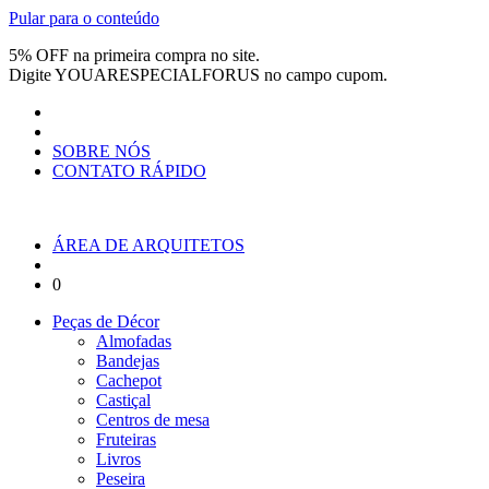
Pular para o conteúdo
5% OFF na primeira compra no site.
Digite
YOUARESPECIALFORUS
no campo cupom.
SOBRE NÓS
CONTATO RÁPIDO
ÁREA DE ARQUITETOS
0
Peças de Décor
Almofadas
Bandejas
Cachepot
Castiçal
Centros de mesa
Fruteiras
Livros
Peseira