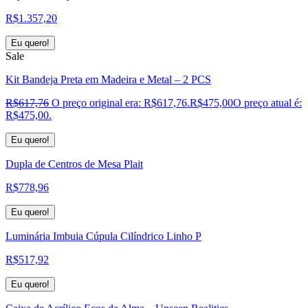
R$
1.357,20
Eu quero!
Sale
Kit Bandeja Preta em Madeira e Metal – 2 PCS
R$
617,76
O preço original era: R$617,76.
R$
475,00
O preço atual é:
R$475,00.
Eu quero!
Dupla de Centros de Mesa Plait
R$
778,96
Eu quero!
Luminária Imbuia Cúpula Cilíndrico Linho P
R$
517,92
Eu quero!