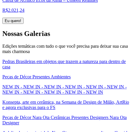
Caixa de Acrílico Ecos da Alma – Unseen Realities
R$
2.021,24
Eu quero!
Nossas
Galerias
Edições temáticas com tudo o que você precisa para deixar sua casa
mais charmosa
Pedras Brasileiras em objetos que trazem a natureza para dentro de
casa
Peças de Décor Presentes Ambientes
NEW IN - NEW IN - NEW IN - NEW IN - NEW IN - NEW IN -
NEW IN - NEW IN - NEW IN - NEW IN - NEW IN
Konsepta, arte em cerâmica, na Semana de Design de Milão, ArtRio
e agora exclusivas para o FS
Peças de Décor Nara Ota Cerâmicas Presentes Designers Nara Ota
Designer