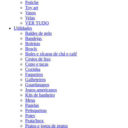
Potiche
Toy art
Vasos
Velas
VER TUDO
Utilidades
Baldes de gelo
Bandejas
Boleiras
Bowls
Bules e xícaras de chá e café
Cestos de lixo
Copo e taças
Cozinha
Faqueiros
Galheteiros
Guardanapos
Jogos americanos
Kits de banheiro
Mesa
Panelas
Petisqueiras
Potes
Prata/Inox
Pratos e jogos de pratos