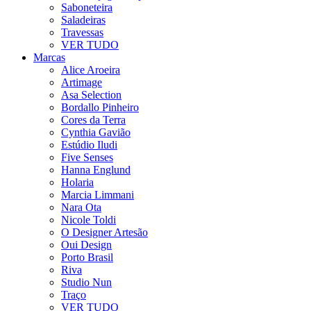
Saboneteira
Saladeiras
Travessas
VER TUDO
Marcas
Alice Aroeira
Artimage
Asa Selection
Bordallo Pinheiro
Cores da Terra
Cynthia Gavião
Estúdio Iludi
Five Senses
Hanna Englund
Holaria
Marcia Limmani
Nara Ota
Nicole Toldi
O Designer Artesão
Oui Design
Porto Brasil
Riva
Studio Nun
Traço
VER TUDO