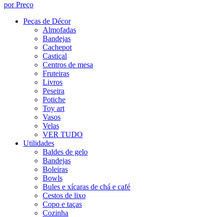
por Preço
Peças de Décor
Almofadas
Bandejas
Cachepot
Castiçal
Centros de mesa
Fruteiras
Livros
Peseira
Potiche
Toy art
Vasos
Velas
VER TUDO
Utilidades
Baldes de gelo
Bandejas
Boleiras
Bowls
Bules e xícaras de chá e café
Cestos de lixo
Copo e taças
Cozinha