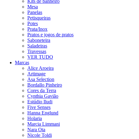
Kits de banheiro
Mesa
Panelas
Petisqueiras
Potes
Prata/Inox
Pratos e jogos de pratos
Saboneteira
Saladeiras
Travessas
VER TUDO
Marcas
Alice Aroeira
Artimage
Asa Selection
Bordallo Pinheiro
Cores da Terra
Cynthia Gavião
Estúdio Iludi
Five Senses
Hanna Englund
Holaria
Marcia Limmani
Nara Ota
Nicole Toldi