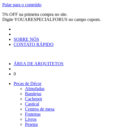
Pular para o conteúdo
5% OFF na primeira compra no site.
Digite
YOUARESPECIALFORUS
no campo cupom.
SOBRE NÓS
CONTATO RÁPIDO
ÁREA DE ARQUITETOS
0
Peças de Décor
Almofadas
Bandejas
Cachepot
Castiçal
Centros de mesa
Fruteiras
Livros
Peseira