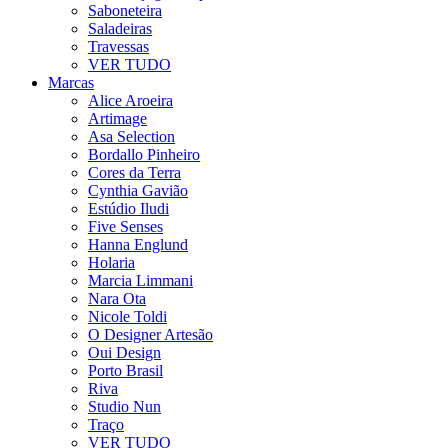
Saboneteira
Saladeiras
Travessas
VER TUDO
Marcas
Alice Aroeira
Artimage
Asa Selection
Bordallo Pinheiro
Cores da Terra
Cynthia Gavião
Estúdio Iludi
Five Senses
Hanna Englund
Holaria
Marcia Limmani
Nara Ota
Nicole Toldi
O Designer Artesão
Oui Design
Porto Brasil
Riva
Studio Nun
Traço
VER TUDO