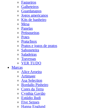
Faqueiros
Galheteiros
Guardanapos
Jogos americanos
Kits de banheiro
Mesa
Panelas
Petisqueiras
Potes
Prata/Inox
Pratos e jogos de pratos
Saboneteira
Saladeiras
Travessas
VER TUDO
Marcas
Alice Aroeira
Artimage
Asa Selection
Bordallo Pinheiro
Cores da Terra
Cynthia Gavião
Estúdio Iludi
Five Senses
Hanna Englund