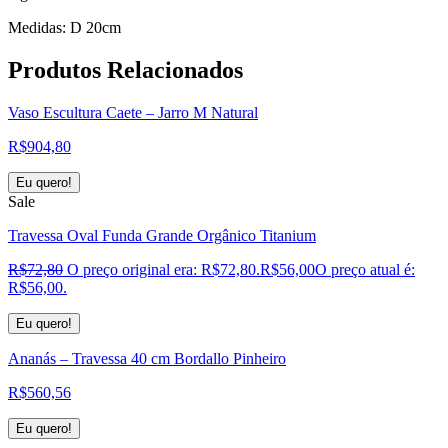
Medidas: D 20cm
Produtos
Relacionados
Vaso Escultura Caete – Jarro M Natural
R$
904,80
Eu quero!
Sale
Travessa Oval Funda Grande Orgânico Titanium
R$
72,80
O preço original era: R$72,80.
R$
56,00
O preço atual é:
R$56,00.
Eu quero!
Ananás – Travessa 40 cm Bordallo Pinheiro
R$
560,56
Eu quero!