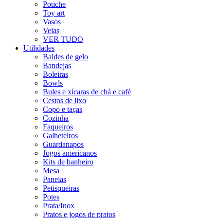
Potiche
Toy art
Vasos
Velas
VER TUDO
Utilidades
Baldes de gelo
Bandejas
Boleiras
Bowls
Bules e xícaras de chá e café
Cestos de lixo
Copo e taças
Cozinha
Faqueiros
Galheteiros
Guardanapos
Jogos americanos
Kits de banheiro
Mesa
Panelas
Petisqueiras
Potes
Prata/Inox
Pratos e jogos de pratos