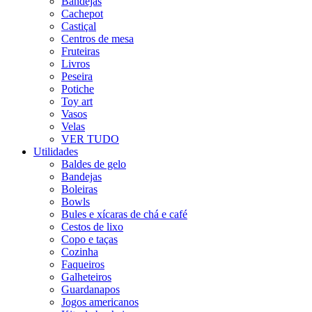
Bandejas
Cachepot
Castiçal
Centros de mesa
Fruteiras
Livros
Peseira
Potiche
Toy art
Vasos
Velas
VER TUDO
Utilidades
Baldes de gelo
Bandejas
Boleiras
Bowls
Bules e xícaras de chá e café
Cestos de lixo
Copo e taças
Cozinha
Faqueiros
Galheteiros
Guardanapos
Jogos americanos