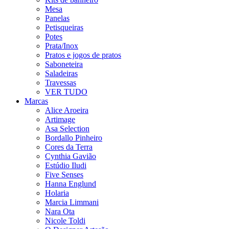
Mesa
Panelas
Petisqueiras
Potes
Prata/Inox
Pratos e jogos de pratos
Saboneteira
Saladeiras
Travessas
VER TUDO
Marcas
Alice Aroeira
Artimage
Asa Selection
Bordallo Pinheiro
Cores da Terra
Cynthia Gavião
Estúdio Iludi
Five Senses
Hanna Englund
Holaria
Marcia Limmani
Nara Ota
Nicole Toldi