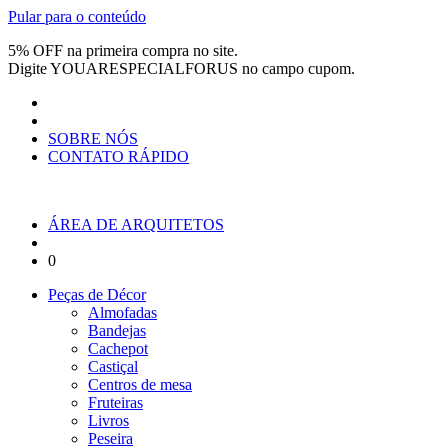
Pular para o conteúdo
5% OFF na primeira compra no site.
Digite
YOUARESPECIALFORUS
no campo cupom.
SOBRE NÓS
CONTATO RÁPIDO
ÁREA DE ARQUITETOS
0
Peças de Décor
Almofadas
Bandejas
Cachepot
Castiçal
Centros de mesa
Fruteiras
Livros
Peseira