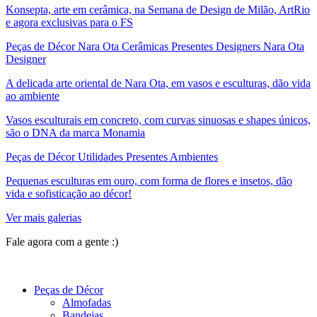
Konsepta, arte em cerâmica, na Semana de Design de Milão, ArtRio
e agora exclusivas para o FS
Peças de Décor Nara Ota Cerâmicas Presentes Designers Nara Ota
Designer
A delicada arte oriental de Nara Ota, em vasos e esculturas, dão vida
ao ambiente
Vasos esculturais em concreto, com curvas sinuosas e shapes únicos,
são o DNA da marca Monamia
Peças de Décor Utilidades Presentes Ambientes
Pequenas esculturas em ouro, com forma de flores e insetos, dão
vida e sofisticação ao décor!
Ver mais galerias
Fale agora com a gente :)
(11) 9 9192-8504
Peças de Décor
Almofadas
Bandejas