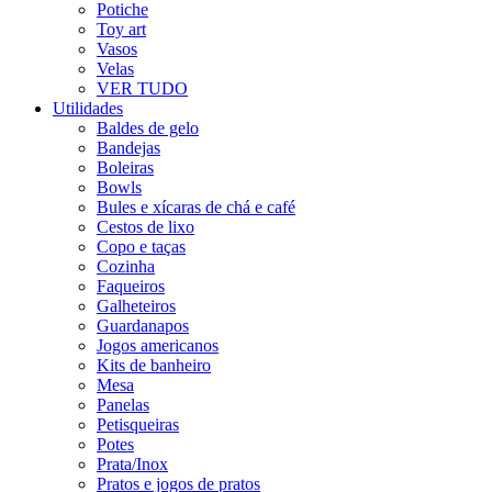
Potiche
Toy art
Vasos
Velas
VER TUDO
Utilidades
Baldes de gelo
Bandejas
Boleiras
Bowls
Bules e xícaras de chá e café
Cestos de lixo
Copo e taças
Cozinha
Faqueiros
Galheteiros
Guardanapos
Jogos americanos
Kits de banheiro
Mesa
Panelas
Petisqueiras
Potes
Prata/Inox
Pratos e jogos de pratos