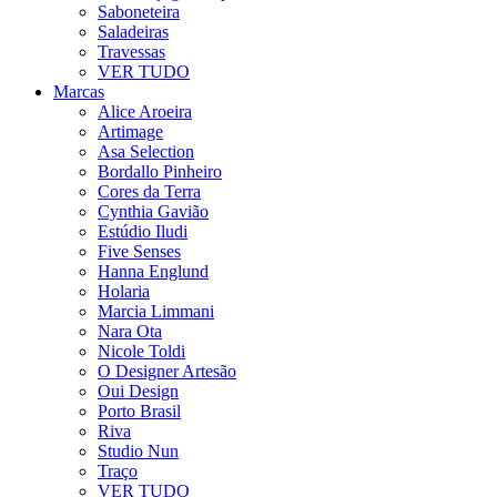
Saboneteira
Saladeiras
Travessas
VER TUDO
Marcas
Alice Aroeira
Artimage
Asa Selection
Bordallo Pinheiro
Cores da Terra
Cynthia Gavião
Estúdio Iludi
Five Senses
Hanna Englund
Holaria
Marcia Limmani
Nara Ota
Nicole Toldi
O Designer Artesão
Oui Design
Porto Brasil
Riva
Studio Nun
Traço
VER TUDO