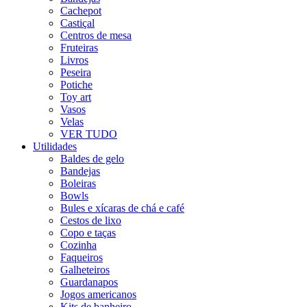
Cachepot
Castiçal
Centros de mesa
Fruteiras
Livros
Peseira
Potiche
Toy art
Vasos
Velas
VER TUDO
Utilidades
Baldes de gelo
Bandejas
Boleiras
Bowls
Bules e xícaras de chá e café
Cestos de lixo
Copo e taças
Cozinha
Faqueiros
Galheteiros
Guardanapos
Jogos americanos
Kits de banheiro