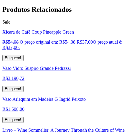
Produtos
Relacionados
Sale
Xícara de Café Coup Pineapple Green
R$
54,08
O preço original era: R$54,08.
R$
37,00
O preço atual é:
R$37,00.
Eu quero!
Vaso Vidro Suspiro Grande Pedrazzi
R$
3.190,72
Eu quero!
Vaso Arlequim em Madeira G Ingrid Peixoto
R$
1.508,00
Eu quero!
Livro – Wine Sommelier: A Journey Through the Culture of Wine