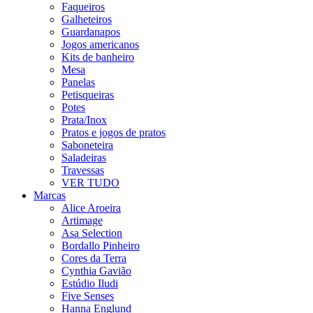
Faqueiros
Galheteiros
Guardanapos
Jogos americanos
Kits de banheiro
Mesa
Panelas
Petisqueiras
Potes
Prata/Inox
Pratos e jogos de pratos
Saboneteira
Saladeiras
Travessas
VER TUDO
Marcas
Alice Aroeira
Artimage
Asa Selection
Bordallo Pinheiro
Cores da Terra
Cynthia Gavião
Estúdio Iludi
Five Senses
Hanna Englund