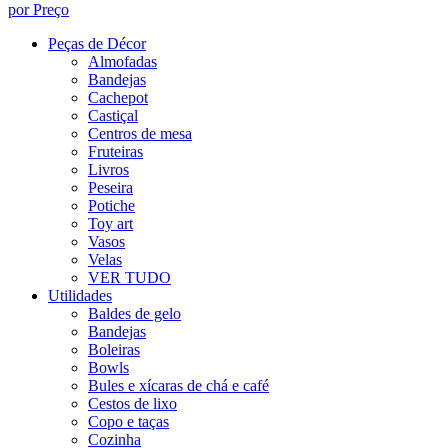
por Preço
Peças de Décor
Almofadas
Bandejas
Cachepot
Castiçal
Centros de mesa
Fruteiras
Livros
Peseira
Potiche
Toy art
Vasos
Velas
VER TUDO
Utilidades
Baldes de gelo
Bandejas
Boleiras
Bowls
Bules e xícaras de chá e café
Cestos de lixo
Copo e taças
Cozinha