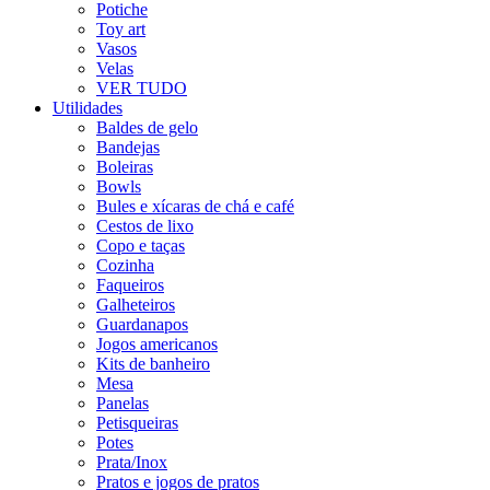
Potiche
Toy art
Vasos
Velas
VER TUDO
Utilidades
Baldes de gelo
Bandejas
Boleiras
Bowls
Bules e xícaras de chá e café
Cestos de lixo
Copo e taças
Cozinha
Faqueiros
Galheteiros
Guardanapos
Jogos americanos
Kits de banheiro
Mesa
Panelas
Petisqueiras
Potes
Prata/Inox
Pratos e jogos de pratos