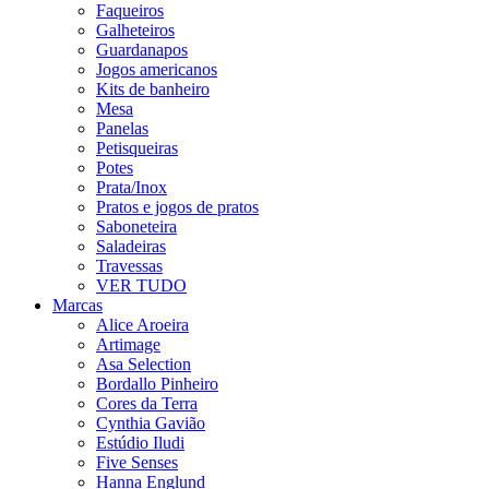
Faqueiros
Galheteiros
Guardanapos
Jogos americanos
Kits de banheiro
Mesa
Panelas
Petisqueiras
Potes
Prata/Inox
Pratos e jogos de pratos
Saboneteira
Saladeiras
Travessas
VER TUDO
Marcas
Alice Aroeira
Artimage
Asa Selection
Bordallo Pinheiro
Cores da Terra
Cynthia Gavião
Estúdio Iludi
Five Senses
Hanna Englund