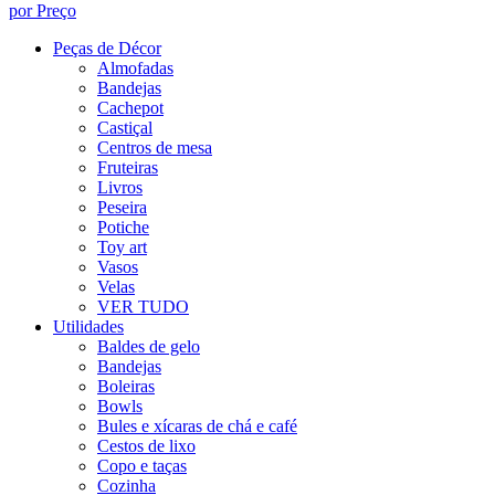
por Preço
Peças de Décor
Almofadas
Bandejas
Cachepot
Castiçal
Centros de mesa
Fruteiras
Livros
Peseira
Potiche
Toy art
Vasos
Velas
VER TUDO
Utilidades
Baldes de gelo
Bandejas
Boleiras
Bowls
Bules e xícaras de chá e café
Cestos de lixo
Copo e taças
Cozinha