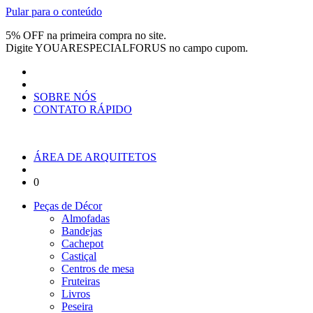
Pular para o conteúdo
5% OFF na primeira compra no site.
Digite
YOUARESPECIALFORUS
no campo cupom.
SOBRE NÓS
CONTATO RÁPIDO
ÁREA DE ARQUITETOS
0
Peças de Décor
Almofadas
Bandejas
Cachepot
Castiçal
Centros de mesa
Fruteiras
Livros
Peseira