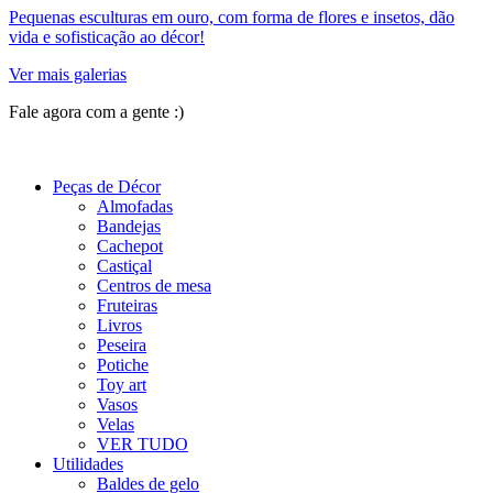
Pequenas esculturas em ouro, com forma de flores e insetos, dão
vida e sofisticação ao décor!
Ver mais galerias
Fale agora com a gente :)
(11) 9 9192-8504
Peças de Décor
Almofadas
Bandejas
Cachepot
Castiçal
Centros de mesa
Fruteiras
Livros
Peseira
Potiche
Toy art
Vasos
Velas
VER TUDO
Utilidades
Baldes de gelo