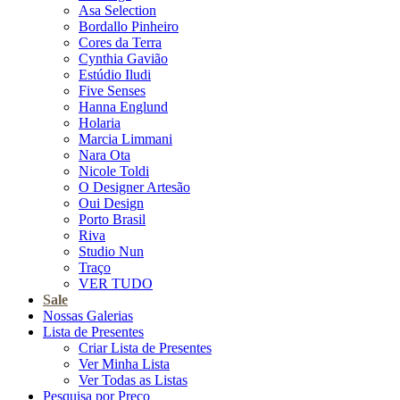
Asa Selection
Bordallo Pinheiro
Cores da Terra
Cynthia Gavião
Estúdio Iludi
Five Senses
Hanna Englund
Holaria
Marcia Limmani
Nara Ota
Nicole Toldi
O Designer Artesão
Oui Design
Porto Brasil
Riva
Studio Nun
Traço
VER TUDO
Sale
Nossas Galerias
Lista de Presentes
Criar Lista de Presentes
Ver Minha Lista
Ver Todas as Listas
Pesquisa por Preço