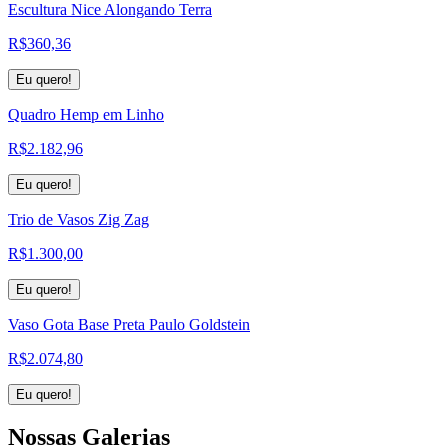
Escultura Nice Alongando Terra
R$
360,36
Eu quero!
Quadro Hemp em Linho
R$
2.182,96
Eu quero!
Trio de Vasos Zig Zag
R$
1.300,00
Eu quero!
Vaso Gota Base Preta Paulo Goldstein
R$
2.074,80
Eu quero!
Nossas
Galerias