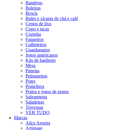
Bandejas
Boleiras
Bowls
Bules e xícaras de chá e café
Cestos de lixo
Copo e taças
Cozinha
Faqueiros
Galheteiros
Guardanapos
Jogos americanos
Kits de banheiro
Mesa
Panelas
Petisqueiras
Potes
Prata/Inox
Pratos e jogos de pratos
Saboneteira
Saladeiras
Travessas
VER TUDO
Marcas
Alice Aroeira
Artimage