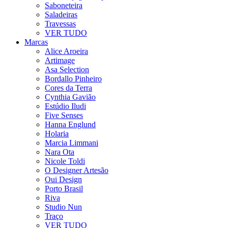
Saboneteira
Saladeiras
Travessas
VER TUDO
Marcas
Alice Aroeira
Artimage
Asa Selection
Bordallo Pinheiro
Cores da Terra
Cynthia Gavião
Estúdio Iludi
Five Senses
Hanna Englund
Holaria
Marcia Limmani
Nara Ota
Nicole Toldi
O Designer Artesão
Oui Design
Porto Brasil
Riva
Studio Nun
Traço
VER TUDO