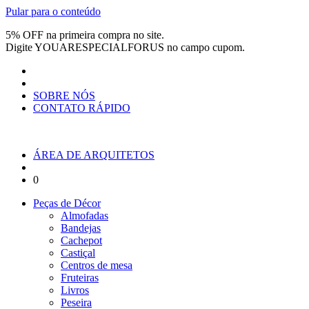
Pular para o conteúdo
5% OFF na primeira compra no site.
Digite
YOUARESPECIALFORUS
no campo cupom.
SOBRE NÓS
CONTATO RÁPIDO
ÁREA DE ARQUITETOS
0
Peças de Décor
Almofadas
Bandejas
Cachepot
Castiçal
Centros de mesa
Fruteiras
Livros
Peseira