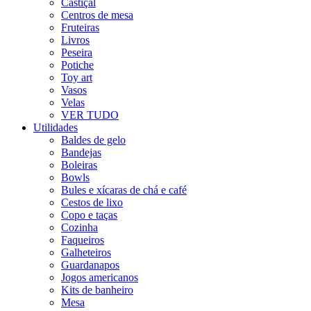
Castiçal
Centros de mesa
Fruteiras
Livros
Peseira
Potiche
Toy art
Vasos
Velas
VER TUDO
Utilidades
Baldes de gelo
Bandejas
Boleiras
Bowls
Bules e xícaras de chá e café
Cestos de lixo
Copo e taças
Cozinha
Faqueiros
Galheteiros
Guardanapos
Jogos americanos
Kits de banheiro
Mesa