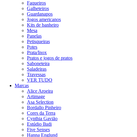
Faqueiros
Galheteiros
Guardanapos
Jogos americanos
Kits de banheiro
Mesa
Panelas
Petisqueiras
Potes
Prata/Inox
Pratos e jogos de pratos
Saboneteira
Saladeiras
Travessas
VER TUDO
Marcas
Alice Aroeira
Artimage
Asa Selection
Bordallo Pinheiro
Cores da Terra
Cynthia Gavião
Estúdio Iludi
Five Senses
Hanna Englund