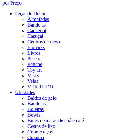
por Preço
Peças de Décor
Almofadas
Bandejas
Cachepot
Castiçal
Centros de mesa
Fruteiras
Livros
Peseira
Potiche
Toy art
Vasos
Velas
VER TUDO
Utilidades
Baldes de gelo
Bandejas
Boleiras
Bowls
Bules e xícaras de chá e café
Cestos de lixo
Copo e taças
Cozinha