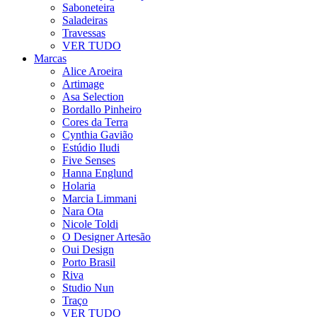
Saboneteira
Saladeiras
Travessas
VER TUDO
Marcas
Alice Aroeira
Artimage
Asa Selection
Bordallo Pinheiro
Cores da Terra
Cynthia Gavião
Estúdio Iludi
Five Senses
Hanna Englund
Holaria
Marcia Limmani
Nara Ota
Nicole Toldi
O Designer Artesão
Oui Design
Porto Brasil
Riva
Studio Nun
Traço
VER TUDO