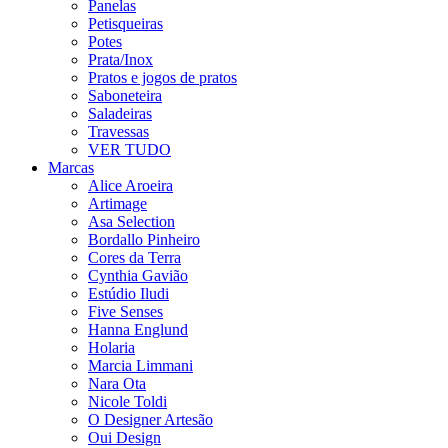
Panelas
Petisqueiras
Potes
Prata/Inox
Pratos e jogos de pratos
Saboneteira
Saladeiras
Travessas
VER TUDO
Marcas
Alice Aroeira
Artimage
Asa Selection
Bordallo Pinheiro
Cores da Terra
Cynthia Gavião
Estúdio Iludi
Five Senses
Hanna Englund
Holaria
Marcia Limmani
Nara Ota
Nicole Toldi
O Designer Artesão
Oui Design