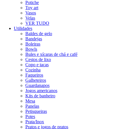
Potiche
Toy art
Vasos
Velas
VER TUDO
Utilidades
Baldes de gelo
Bandejas
Boleiras
Bowls
Bules e xícaras de chá e café
Cestos de lixo
Copo e taças
Cozinha
Faqueiros
Galheteiros
Guardanapos
Jogos americanos
Kits de banheiro
Mesa
Panelas
Petisqueiras
Potes
Prata/Inox
Pratos e jogos de pratos