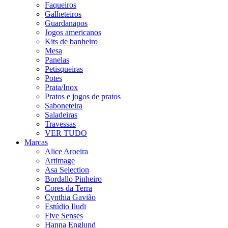
Faqueiros
Galheteiros
Guardanapos
Jogos americanos
Kits de banheiro
Mesa
Panelas
Petisqueiras
Potes
Prata/Inox
Pratos e jogos de pratos
Saboneteira
Saladeiras
Travessas
VER TUDO
Marcas
Alice Aroeira
Artimage
Asa Selection
Bordallo Pinheiro
Cores da Terra
Cynthia Gavião
Estúdio Iludi
Five Senses
Hanna Englund