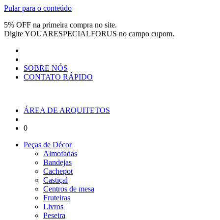
Pular para o conteúdo
5% OFF na primeira compra no site.
Digite
YOUARESPECIALFORUS
no campo cupom.
SOBRE NÓS
CONTATO RÁPIDO
ÁREA DE ARQUITETOS
0
Peças de Décor
Almofadas
Bandejas
Cachepot
Castiçal
Centros de mesa
Fruteiras
Livros
Peseira