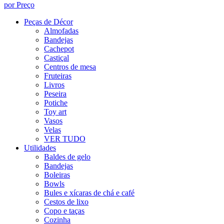
por Preço
Peças de Décor
Almofadas
Bandejas
Cachepot
Castiçal
Centros de mesa
Fruteiras
Livros
Peseira
Potiche
Toy art
Vasos
Velas
VER TUDO
Utilidades
Baldes de gelo
Bandejas
Boleiras
Bowls
Bules e xícaras de chá e café
Cestos de lixo
Copo e taças
Cozinha