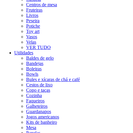
Centros de mesa
Fruteiras
Livros
Peseira
Potiche
Toy art
Vasos
Velas
VER TUDO
Utilidades
Baldes de gelo
Bandejas
Boleiras
Bowls
Bules e xícaras de chá e café
Cestos de lixo
Copo e taças
Cozinha
Faqueiros
Galheteiros
Guardanapos
Jogos americanos
Kits de banheiro
Mesa
Panelas