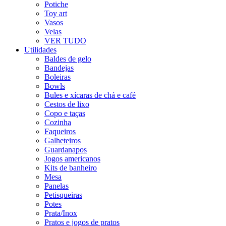
Potiche
Toy art
Vasos
Velas
VER TUDO
Utilidades
Baldes de gelo
Bandejas
Boleiras
Bowls
Bules e xícaras de chá e café
Cestos de lixo
Copo e taças
Cozinha
Faqueiros
Galheteiros
Guardanapos
Jogos americanos
Kits de banheiro
Mesa
Panelas
Petisqueiras
Potes
Prata/Inox
Pratos e jogos de pratos