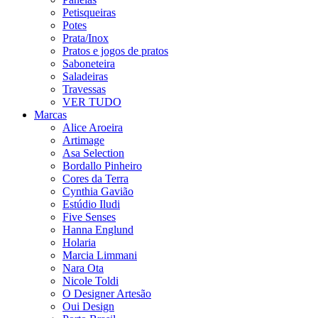
Petisqueiras
Potes
Prata/Inox
Pratos e jogos de pratos
Saboneteira
Saladeiras
Travessas
VER TUDO
Marcas
Alice Aroeira
Artimage
Asa Selection
Bordallo Pinheiro
Cores da Terra
Cynthia Gavião
Estúdio Iludi
Five Senses
Hanna Englund
Holaria
Marcia Limmani
Nara Ota
Nicole Toldi
O Designer Artesão
Oui Design