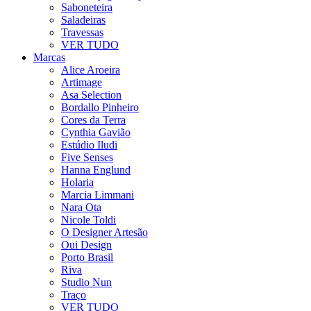
Saboneteira
Saladeiras
Travessas
VER TUDO
Marcas
Alice Aroeira
Artimage
Asa Selection
Bordallo Pinheiro
Cores da Terra
Cynthia Gavião
Estúdio Iludi
Five Senses
Hanna Englund
Holaria
Marcia Limmani
Nara Ota
Nicole Toldi
O Designer Artesão
Oui Design
Porto Brasil
Riva
Studio Nun
Traço
VER TUDO