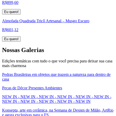
R$
899,60
Eu quero!
Almofada Quadrada Tricô Artesanal – Musgo Escuro
R$
601,12
Eu quero!
Nossas
Galerias
Edições temáticas com tudo o que você precisa para deixar sua casa
mais charmosa
Pedras Brasileiras em objetos que trazem a natureza para dentro de
casa
Peças de Décor Presentes Ambientes
NEW IN - NEW IN - NEW IN - NEW IN - NEW IN - NEW IN -
NEW IN - NEW IN - NEW IN - NEW IN - NEW IN
Konsepta, arte em cerâmica, na Semana de Design de Milão, ArtRio
e agora exclusivas para o FS