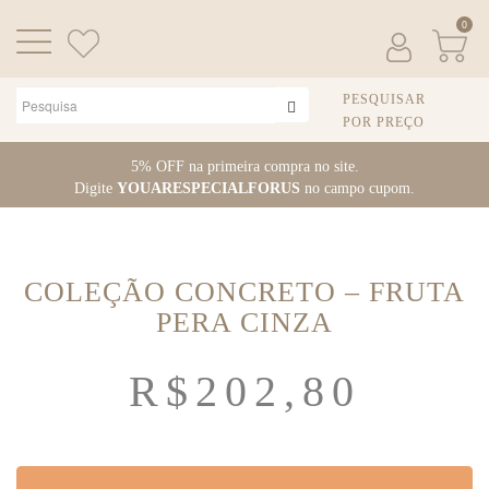
0
PESQUISAR
POR PREÇO
Pular
5% OFF na primeira compra no site.
para
Digite
YOUARESPECIALFORUS
no campo cupom.
o
conteúdo
COLEÇÃO CONCRETO – FRUTA
PERA CINZA
R$
202,80