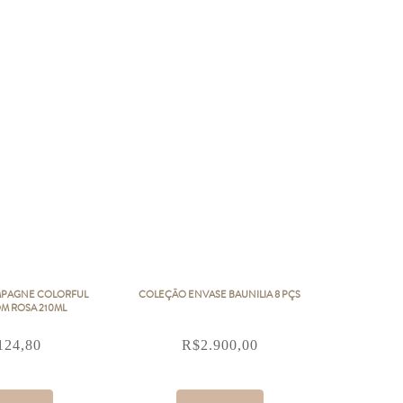
MPAGNE COLORFUL
COLEÇÃO ENVASE BAUNILIA 8 PÇS
M ROSA 210ML
124,80
R$
2.900,00