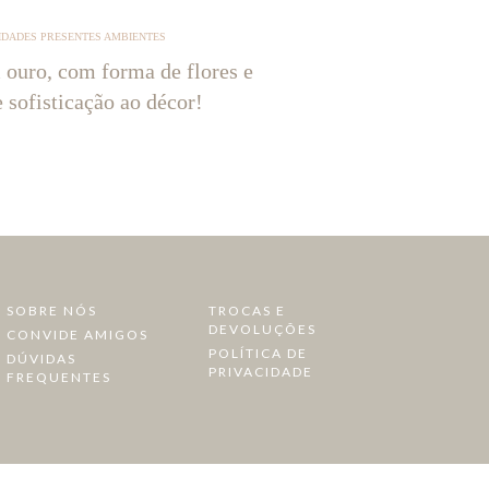
IDADES PRESENTES AMBIENTES
 ouro, com forma de flores e
e sofisticação ao décor!
SOBRE NÓS
TROCAS E
DEVOLUÇÕES
CONVIDE AMIGOS
POLÍTICA DE
DÚVIDAS
PRIVACIDADE
FREQUENTES
a