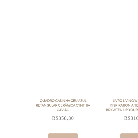
QUADRO CASINHA CÉU AZUL
LIVRO LIVING W
RETANGULAR CERÂMICA CYNTHIA
INSPIRATION AN
GAVIÃO
BRIGHTEN UP YOUR
R$
358,80
R$
31