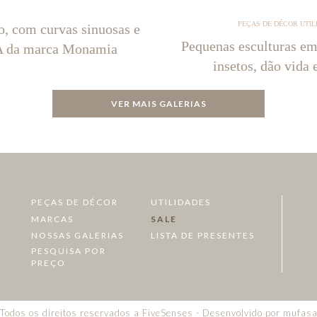
PEÇAS DE DÉCOR UTIL
o, com curvas sinuosas e
Pequenas esculturas em
NA da marca Monamia
insetos, dão vida 
VER MAIS GALERIAS
PEÇAS DE DÉCOR
UTILIDADES
MARCAS
SALE
NOSSAS GALERIAS
LISTA DE PRESENTES
PESQUISA POR
PREÇO
Todos os direitos reservados a FiveSenses - Desenvolvido por
mufas