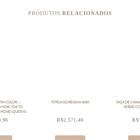
PRODUTOS
RELACIONADOS
ITH COLOR –
TÓTEM GG REGINA MISK
TAÇA DE CHA
D HOW-TOS TO
VERDE CO
 HOME (QUEEN)
0,96
R$
2.571,40
R$