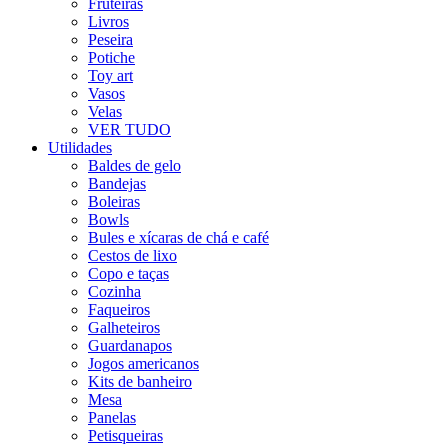
Fruteiras
Livros
Peseira
Potiche
Toy art
Vasos
Velas
VER TUDO
Utilidades
Baldes de gelo
Bandejas
Boleiras
Bowls
Bules e xícaras de chá e café
Cestos de lixo
Copo e taças
Cozinha
Faqueiros
Galheteiros
Guardanapos
Jogos americanos
Kits de banheiro
Mesa
Panelas
Petisqueiras