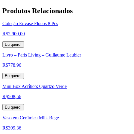
Produtos
Relacionados
Coleção Envase Flocos 8 Pçs
R$
2.900,00
Eu quero!
Livro – Paris Living – Guillaume Laubier
R$
778,96
Eu quero!
Mini Box Acrílico: Quartzo Verde
R$
508,56
Eu quero!
Vaso em Cerâmica Milk Bege
R$
399,36