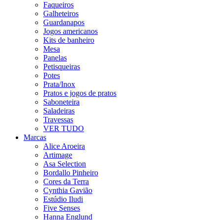
Faqueiros
Galheteiros
Guardanapos
Jogos americanos
Kits de banheiro
Mesa
Panelas
Petisqueiras
Potes
Prata/Inox
Pratos e jogos de pratos
Saboneteira
Saladeiras
Travessas
VER TUDO
Marcas
Alice Aroeira
Artimage
Asa Selection
Bordallo Pinheiro
Cores da Terra
Cynthia Gavião
Estúdio Iludi
Five Senses
Hanna Englund