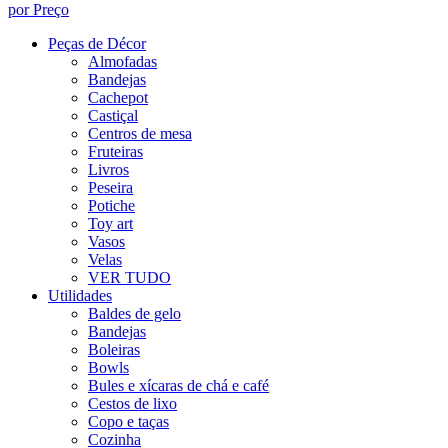
por Preço
Peças de Décor
Almofadas
Bandejas
Cachepot
Castiçal
Centros de mesa
Fruteiras
Livros
Peseira
Potiche
Toy art
Vasos
Velas
VER TUDO
Utilidades
Baldes de gelo
Bandejas
Boleiras
Bowls
Bules e xícaras de chá e café
Cestos de lixo
Copo e taças
Cozinha