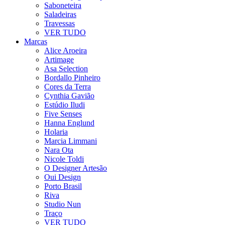
Saboneteira
Saladeiras
Travessas
VER TUDO
Marcas
Alice Aroeira
Artimage
Asa Selection
Bordallo Pinheiro
Cores da Terra
Cynthia Gavião
Estúdio Iludi
Five Senses
Hanna Englund
Holaria
Marcia Limmani
Nara Ota
Nicole Toldi
O Designer Artesão
Oui Design
Porto Brasil
Riva
Studio Nun
Traço
VER TUDO