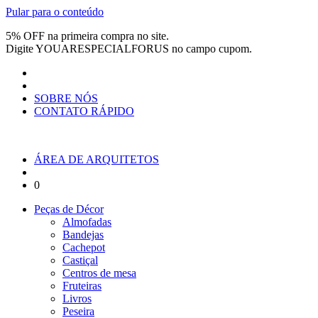
Pular para o conteúdo
5% OFF na primeira compra no site.
Digite
YOUARESPECIALFORUS
no campo cupom.
SOBRE NÓS
CONTATO RÁPIDO
ÁREA DE ARQUITETOS
0
Peças de Décor
Almofadas
Bandejas
Cachepot
Castiçal
Centros de mesa
Fruteiras
Livros
Peseira