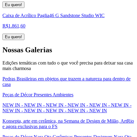
Eu quero!
Caixa de Acrílico Paglia46 G Sandstone Studio WIC
R$
1.861,60
Eu quero!
Nossas
Galerias
Edições temáticas com tudo o que você precisa para deixar sua casa
mais charmosa
Pedras Brasileiras em objetos que trazem a natureza para dentro de
casa
Peças de Décor Presentes Ambientes
NEW IN - NEW IN - NEW IN - NEW IN - NEW IN - NEW IN -
NEW IN - NEW IN - NEW IN - NEW IN - NEW IN
Konsepta, arte em cerâmica, na Semana de Design de Milão, ArtRio
e agora exclusivas para o FS
Peças de Décor Nara Ota Cerâmicas Presentes Designers Nara Ota