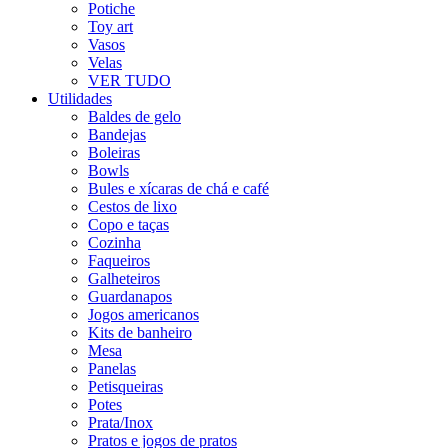
Potiche
Toy art
Vasos
Velas
VER TUDO
Utilidades
Baldes de gelo
Bandejas
Boleiras
Bowls
Bules e xícaras de chá e café
Cestos de lixo
Copo e taças
Cozinha
Faqueiros
Galheteiros
Guardanapos
Jogos americanos
Kits de banheiro
Mesa
Panelas
Petisqueiras
Potes
Prata/Inox
Pratos e jogos de pratos