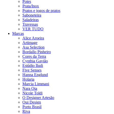
Potes
Prata/Inox
Pratos e jogos de pratos
Saboneteira
Saladeiras
Travessas
VER TUDO
Marcas
Alice Aroeira
Artimage
Asa Selection
Bordallo Pinheiro
Cores da Terra
Cynthia Gavião
Estúdio Iludi
Five Senses
Hanna Englund
Holaria
Marcia Limmani
Nara Ota
Nicole Toldi
O Designer Artesão
Oui Design
Porto Brasil
Riva