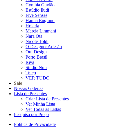
Cynthia Gavião
Estúdio Iludi
Five Senses
Hanna Englund
Holaria
Marcia Limmani
Nara Ota
Nicole Toldi
O Designer Artesão
Oui Design
Porto Brasil
Riva
Studio Nun
Traço
VER TUDO
Sale
Nossas Galerias
Lista de Presentes
Criar Lista de Presentes
Ver Minha Lista
Ver Todas as Listas
Pesquisa por Preço
Política de Privacidade