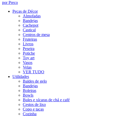
por Preço
Peças de Décor
Almofadas
Bandejas
Cachepot
Castiçal
Centros de mesa
Fruteiras
Livros
Peseira
Potiche
Toy art
Vasos
Velas
VER TUDO
Utilidades
Baldes de gelo
Bandejas
Boleiras
Bowls
Bules e xícaras de chá e café
Cestos de lixo
Copo e taças
Cozinha