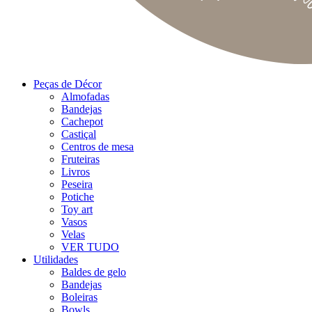
Peças de Décor
Almofadas
Bandejas
Cachepot
Castiçal
Centros de mesa
Fruteiras
Livros
Peseira
Potiche
Toy art
Vasos
Velas
VER TUDO
Utilidades
Baldes de gelo
Bandejas
Boleiras
Bowls