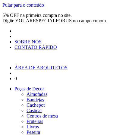
Pular para o conteúdo
5% OFF na primeira compra no site.
Digite
YOUARESPECIALFORUS
no campo cupom.
SOBRE NÓS
CONTATO RÁPIDO
ÁREA DE ARQUITETOS
0
Peças de Décor
Almofadas
Bandejas
Cachepot
Castiçal
Centros de mesa
Fruteiras
Livros
Peseira