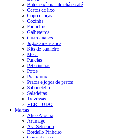
Bules e xícaras de chá e café
Cestos de lixo
Copo e taças
Cozinha
Faqueiros
Galheteiros
Guardanapos
Jogos americanos
Kits de banheiro
Mesa
Panelas
Petisqueiras
Potes
Prata/Inox
Pratos e jogos de pratos
Saboneteira
Saladeiras
Travessas
VER TUDO
Marcas
Alice Aroeira
Artimage
Asa Selection
Bordallo Pinheiro
Cores da Terra