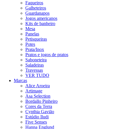
Faqueiros
Galheteiros
Guardanapos
Jogos americanos
Kits de banheiro
Mesa
Panelas
Petisqueiras
Potes
Prata/Inox
Pratos e jogos de pratos
Saboneteira
Saladeiras
Travessas
VER TUDO
Marcas
Alice Aroeira
Artimage
Asa Selection
Bordallo Pinheiro
Cores da Terra
Cynthia Gavião
Estúdio Iludi
Five Senses
Hanna Englund