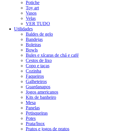
Potiche
Toy art
Vasos
Velas
VER TUDO
Utilidades
Baldes de gelo
Bandejas
Boleiras
Bowls
Bules e xícaras de chá e café
Cestos de lixo
Copo e taças
Cozinha
Faqueiros
Galheteiros
Guardanapos
Jogos americanos
Kits de banheiro
Mesa
Panelas
Petisqueiras
Potes
Prata/Inox
Pratos e jogos de pratos