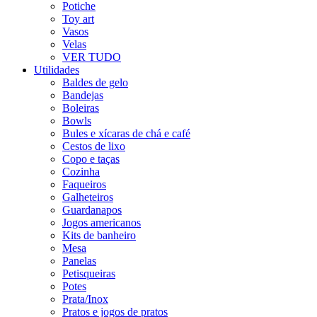
Potiche
Toy art
Vasos
Velas
VER TUDO
Utilidades
Baldes de gelo
Bandejas
Boleiras
Bowls
Bules e xícaras de chá e café
Cestos de lixo
Copo e taças
Cozinha
Faqueiros
Galheteiros
Guardanapos
Jogos americanos
Kits de banheiro
Mesa
Panelas
Petisqueiras
Potes
Prata/Inox
Pratos e jogos de pratos