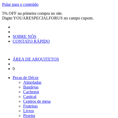
Pular para o conteúdo
5% OFF na primeira compra no site.
Digite
YOUARESPECIALFORUS
no campo cupom.
SOBRE NÓS
CONTATO RÁPIDO
ÁREA DE ARQUITETOS
0
Peças de Décor
Almofadas
Bandejas
Cachepot
Castiçal
Centros de mesa
Fruteiras
Livros
Peseira