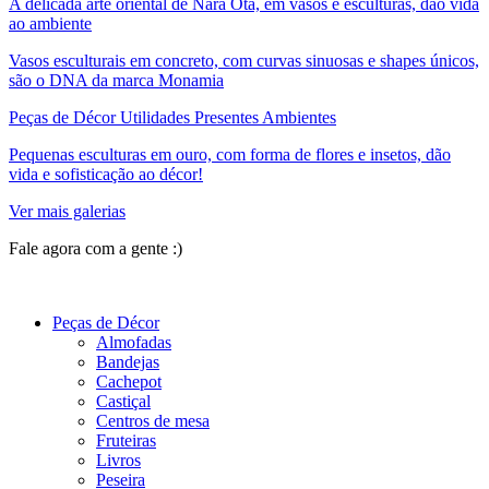
A delicada arte oriental de Nara Ota, em vasos e esculturas, dão vida
ao ambiente
Vasos esculturais em concreto, com curvas sinuosas e shapes únicos,
são o DNA da marca Monamia
Peças de Décor Utilidades Presentes Ambientes
Pequenas esculturas em ouro, com forma de flores e insetos, dão
vida e sofisticação ao décor!
Ver mais galerias
Fale agora com a gente :)
(11) 9 9192-8504
Peças de Décor
Almofadas
Bandejas
Cachepot
Castiçal
Centros de mesa
Fruteiras
Livros
Peseira