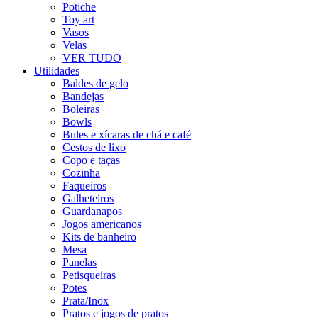
Potiche
Toy art
Vasos
Velas
VER TUDO
Utilidades
Baldes de gelo
Bandejas
Boleiras
Bowls
Bules e xícaras de chá e café
Cestos de lixo
Copo e taças
Cozinha
Faqueiros
Galheteiros
Guardanapos
Jogos americanos
Kits de banheiro
Mesa
Panelas
Petisqueiras
Potes
Prata/Inox
Pratos e jogos de pratos