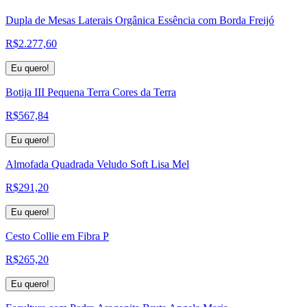
Dupla de Mesas Laterais Orgânica Essência com Borda Freijó
R$
2.277,60
Eu quero!
Botija III Pequena Terra Cores da Terra
R$
567,84
Eu quero!
Almofada Quadrada Veludo Soft Lisa Mel
R$
291,20
Eu quero!
Cesto Collie em Fibra P
R$
265,20
Eu quero!