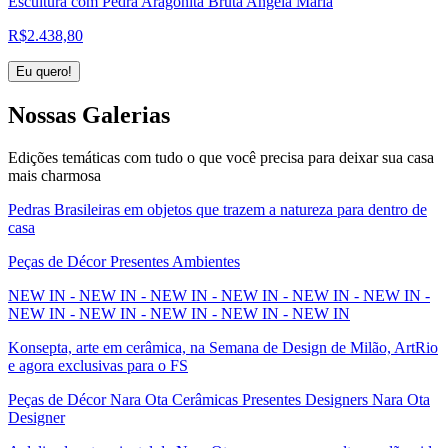
Escultura com Pedra Aragonita Bruta Angela Maria
R$
2.438,80
Eu quero!
Nossas
Galerias
Edições temáticas com tudo o que você precisa para deixar sua casa
mais charmosa
Pedras Brasileiras em objetos que trazem a natureza para dentro de
casa
Peças de Décor Presentes Ambientes
NEW IN - NEW IN - NEW IN - NEW IN - NEW IN - NEW IN -
NEW IN - NEW IN - NEW IN - NEW IN - NEW IN
Konsepta, arte em cerâmica, na Semana de Design de Milão, ArtRio
e agora exclusivas para o FS
Peças de Décor Nara Ota Cerâmicas Presentes Designers Nara Ota
Designer