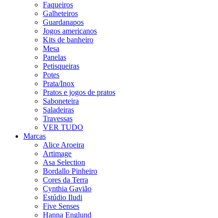
Faqueiros
Galheteiros
Guardanapos
Jogos americanos
Kits de banheiro
Mesa
Panelas
Petisqueiras
Potes
Prata/Inox
Pratos e jogos de pratos
Saboneteira
Saladeiras
Travessas
VER TUDO
Marcas
Alice Aroeira
Artimage
Asa Selection
Bordallo Pinheiro
Cores da Terra
Cynthia Gavião
Estúdio Iludi
Five Senses
Hanna Englund