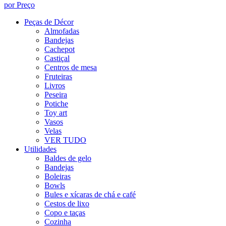
por Preço
Peças de Décor
Almofadas
Bandejas
Cachepot
Castiçal
Centros de mesa
Fruteiras
Livros
Peseira
Potiche
Toy art
Vasos
Velas
VER TUDO
Utilidades
Baldes de gelo
Bandejas
Boleiras
Bowls
Bules e xícaras de chá e café
Cestos de lixo
Copo e taças
Cozinha