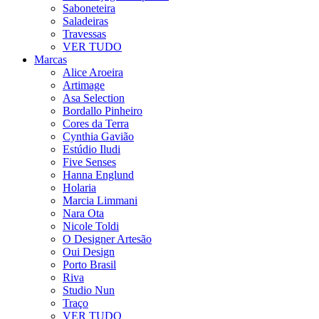
Saboneteira
Saladeiras
Travessas
VER TUDO
Marcas
Alice Aroeira
Artimage
Asa Selection
Bordallo Pinheiro
Cores da Terra
Cynthia Gavião
Estúdio Iludi
Five Senses
Hanna Englund
Holaria
Marcia Limmani
Nara Ota
Nicole Toldi
O Designer Artesão
Oui Design
Porto Brasil
Riva
Studio Nun
Traço
VER TUDO