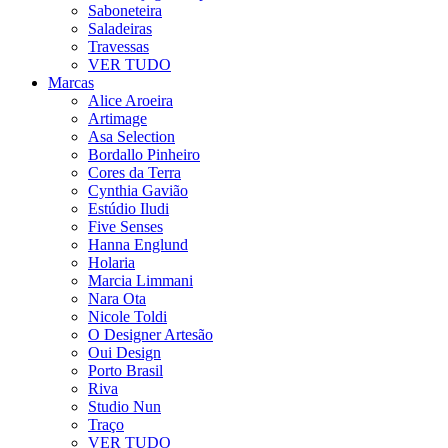
Saboneteira
Saladeiras
Travessas
VER TUDO
Marcas
Alice Aroeira
Artimage
Asa Selection
Bordallo Pinheiro
Cores da Terra
Cynthia Gavião
Estúdio Iludi
Five Senses
Hanna Englund
Holaria
Marcia Limmani
Nara Ota
Nicole Toldi
O Designer Artesão
Oui Design
Porto Brasil
Riva
Studio Nun
Traço
VER TUDO