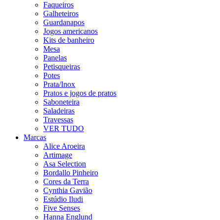
Faqueiros
Galheteiros
Guardanapos
Jogos americanos
Kits de banheiro
Mesa
Panelas
Petisqueiras
Potes
Prata/Inox
Pratos e jogos de pratos
Saboneteira
Saladeiras
Travessas
VER TUDO
Marcas
Alice Aroeira
Artimage
Asa Selection
Bordallo Pinheiro
Cores da Terra
Cynthia Gavião
Estúdio Iludi
Five Senses
Hanna Englund