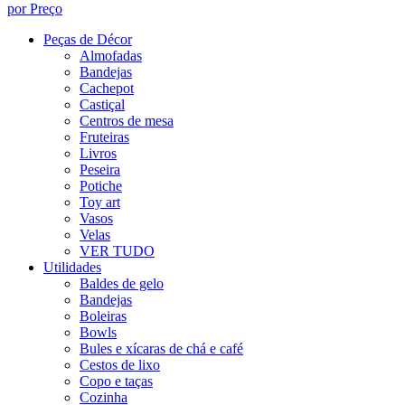
por Preço
Peças de Décor
Almofadas
Bandejas
Cachepot
Castiçal
Centros de mesa
Fruteiras
Livros
Peseira
Potiche
Toy art
Vasos
Velas
VER TUDO
Utilidades
Baldes de gelo
Bandejas
Boleiras
Bowls
Bules e xícaras de chá e café
Cestos de lixo
Copo e taças
Cozinha