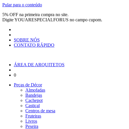
Pular para o conteúdo
5% OFF na primeira compra no site.
Digite
YOUARESPECIALFORUS
no campo cupom.
SOBRE NÓS
CONTATO RÁPIDO
ÁREA DE ARQUITETOS
0
Peças de Décor
Almofadas
Bandejas
Cachepot
Castiçal
Centros de mesa
Fruteiras
Livros
Peseira