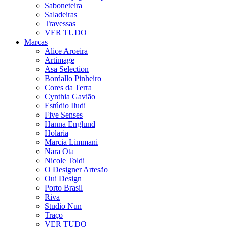
Saboneteira
Saladeiras
Travessas
VER TUDO
Marcas
Alice Aroeira
Artimage
Asa Selection
Bordallo Pinheiro
Cores da Terra
Cynthia Gavião
Estúdio Iludi
Five Senses
Hanna Englund
Holaria
Marcia Limmani
Nara Ota
Nicole Toldi
O Designer Artesão
Oui Design
Porto Brasil
Riva
Studio Nun
Traço
VER TUDO