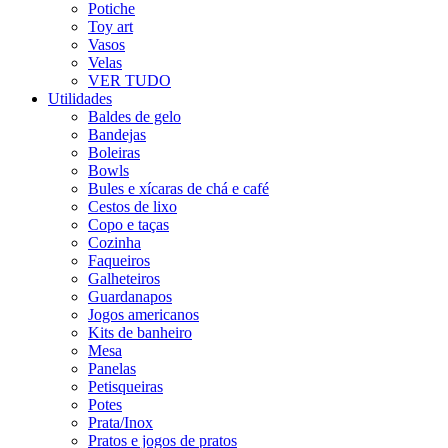
Potiche
Toy art
Vasos
Velas
VER TUDO
Utilidades
Baldes de gelo
Bandejas
Boleiras
Bowls
Bules e xícaras de chá e café
Cestos de lixo
Copo e taças
Cozinha
Faqueiros
Galheteiros
Guardanapos
Jogos americanos
Kits de banheiro
Mesa
Panelas
Petisqueiras
Potes
Prata/Inox
Pratos e jogos de pratos