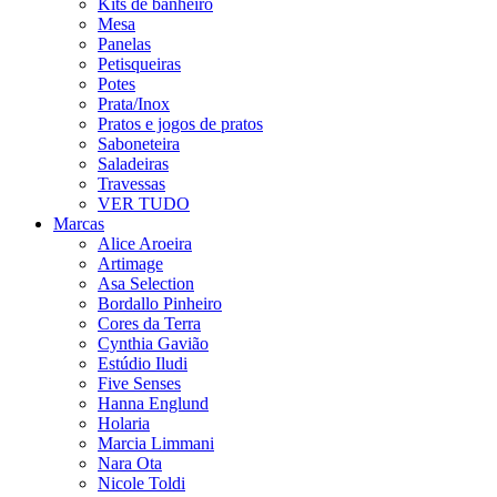
Kits de banheiro
Mesa
Panelas
Petisqueiras
Potes
Prata/Inox
Pratos e jogos de pratos
Saboneteira
Saladeiras
Travessas
VER TUDO
Marcas
Alice Aroeira
Artimage
Asa Selection
Bordallo Pinheiro
Cores da Terra
Cynthia Gavião
Estúdio Iludi
Five Senses
Hanna Englund
Holaria
Marcia Limmani
Nara Ota
Nicole Toldi