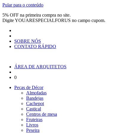
Pular para o conteúdo
5% OFF na primeira compra no site.
Digite
YOUARESPECIALFORUS
no campo cupom.
SOBRE NÓS
CONTATO RÁPIDO
ÁREA DE ARQUITETOS
0
Peças de Décor
Almofadas
Bandejas
Cachepot
Castiçal
Centros de mesa
Fruteiras
Livros
Peseira