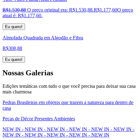
R$
1.530,88
O preço original era: R$1.530,88.
R$
1.177,60
O preço
atual é: R$1.177,60.
Eu quero!
Almofada Quadrada em Algodão e Fibra
R$
308,88
Eu quero!
Nossas
Galerias
Edições temáticas com tudo o que você precisa para deixar sua casa
mais charmosa
Pedras Brasileiras em objetos que trazem a natureza para dentro de
casa
Peças de Décor Presentes Ambientes
NEW IN - NEW IN - NEW IN - NEW IN - NEW IN - NEW IN -
NEW IN - NEW IN - NEW IN - NEW IN - NEW IN