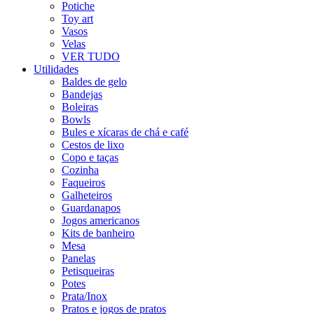
Potiche
Toy art
Vasos
Velas
VER TUDO
Utilidades
Baldes de gelo
Bandejas
Boleiras
Bowls
Bules e xícaras de chá e café
Cestos de lixo
Copo e taças
Cozinha
Faqueiros
Galheteiros
Guardanapos
Jogos americanos
Kits de banheiro
Mesa
Panelas
Petisqueiras
Potes
Prata/Inox
Pratos e jogos de pratos