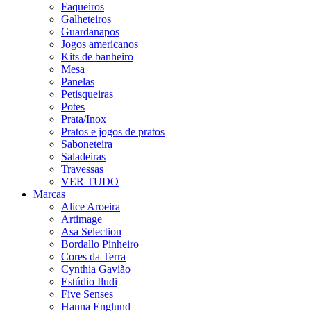
Faqueiros
Galheteiros
Guardanapos
Jogos americanos
Kits de banheiro
Mesa
Panelas
Petisqueiras
Potes
Prata/Inox
Pratos e jogos de pratos
Saboneteira
Saladeiras
Travessas
VER TUDO
Marcas
Alice Aroeira
Artimage
Asa Selection
Bordallo Pinheiro
Cores da Terra
Cynthia Gavião
Estúdio Iludi
Five Senses
Hanna Englund