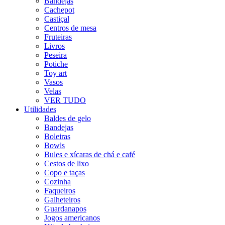
Bandejas
Cachepot
Castiçal
Centros de mesa
Fruteiras
Livros
Peseira
Potiche
Toy art
Vasos
Velas
VER TUDO
Utilidades
Baldes de gelo
Bandejas
Boleiras
Bowls
Bules e xícaras de chá e café
Cestos de lixo
Copo e taças
Cozinha
Faqueiros
Galheteiros
Guardanapos
Jogos americanos