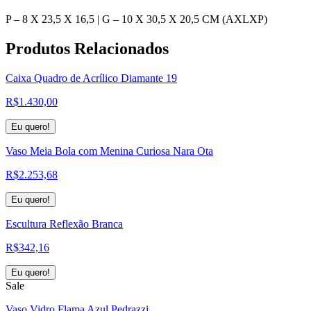
P – 8 X 23,5 X 16,5 | G – 10 X 30,5 X 20,5 CM (AXLXP)
Produtos
Relacionados
Caixa Quadro de Acrílico Diamante 19
R$
1.430,00
Eu quero!
Vaso Meia Bola com Menina Curiosa Nara Ota
R$
2.253,68
Eu quero!
Escultura Reflexão Branca
R$
342,16
Eu quero!
Sale
Vaso Vidro Flama Azul Pedrazzi