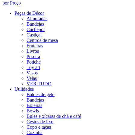
por Preço
Peças de Décor
Almofadas
Bandejas
Cachepot
Castiçal
Centros de mesa
Fruteiras
Livros
Peseira
Potiche
Toy art
Vasos
Velas
VER TUDO
Utilidades
Baldes de gelo
Bandejas
Boleiras
Bowls
Bules e xícaras de chá e café
Cestos de lixo
Copo e taças
Cozinha