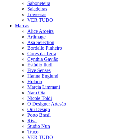
Saboneteira
Saladeiras
Travessas
VER TUDO
Marcas
Alice Aroeira
Artimage
Asa Selection
Bordallo Pinheiro
Cores da Terra
Cynthia Gavião
Estúdio Iludi
Five Senses
Hanna Englund
Holaria
Marcia Limmani
Nara Ota
Nicole Toldi
O Designer Artesão
Oui Design
Porto Brasil
Riva
Studio Nun
Traço
VER TUDO