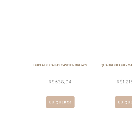
DUPLA DE CAIXAS CASHIER BROWN
QUADRO XEQUE-MAT
R$
638,04
R$
1.2
EU QUERO!
EU QU