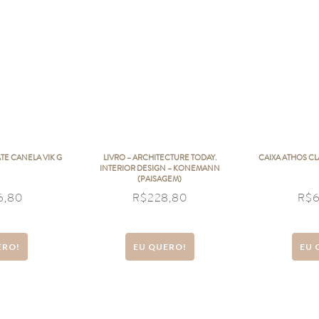
E CANELA VIK G
LIVRO – ARCHITECTURE TODAY.
CAIXA ATHOS CL
INTERIOR DESIGN – KONEMANN
(PAISAGEM)
16,80
R$
228,80
R$
ERO!
EU QUERO!
EU 