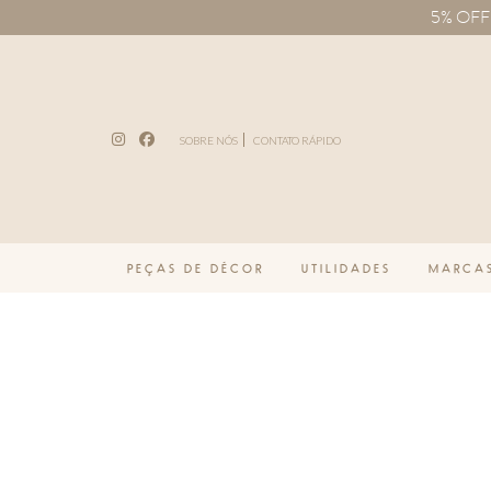
5% OFF n
Pular para o conteúdo
SOBRE NÓS
CONTATO RÁPIDO
PEÇAS DE DÉCOR
UTILIDADES
MARCA