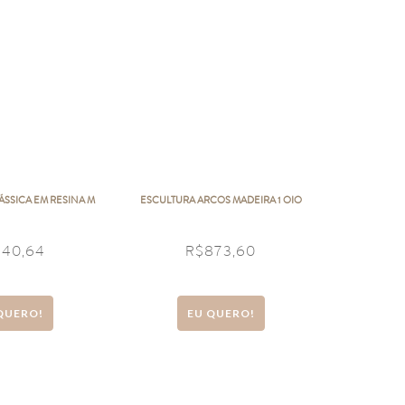
ÁSSICA EM RESINA M
ESCULTURA ARCOS MADEIRA 1 OIO
640,64
R$
873,60
QUERO!
EU QUERO!