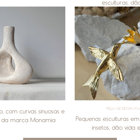
esculturas, d
PEÇAS DE DÉCOR UTIL
o, com curvas sinuosas e
Pequenas esculturas em
NA da marca Monamia
insetos, dão vida 