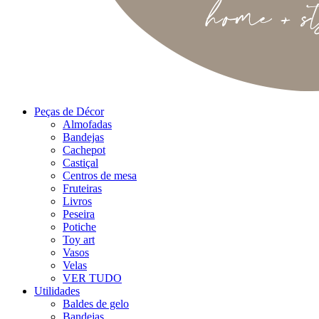
Peças de Décor
Almofadas
Bandejas
Cachepot
Castiçal
Centros de mesa
Fruteiras
Livros
Peseira
Potiche
Toy art
Vasos
Velas
VER TUDO
Utilidades
Baldes de gelo
Bandejas