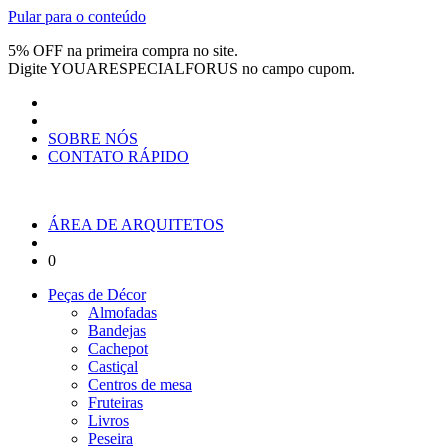
Pular para o conteúdo
5% OFF na primeira compra no site.
Digite
YOUARESPECIALFORUS
no campo cupom.
SOBRE NÓS
CONTATO RÁPIDO
ÁREA DE ARQUITETOS
0
Peças de Décor
Almofadas
Bandejas
Cachepot
Castiçal
Centros de mesa
Fruteiras
Livros
Peseira