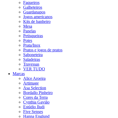
Faqueiros
Galheteiros
Guardanapos
Jogos americanos
Kits de banheiro
Mesa
Panelas
Petisqueiras
Potes
Prata/Inox
Pratos e jogos de pratos
Saboneteira
Saladeiras
Travessas
VER TUDO
Marcas
Alice Aroeira
Artimage
Asa Selection
Bordallo Pinheiro
Cores da Terra
Cynthia Gavião
Estúdio Iludi
Five Senses
Hanna Englund