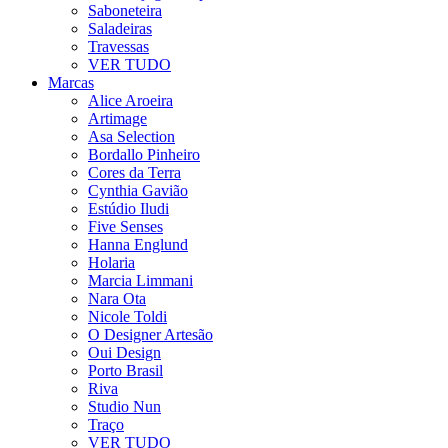
Saboneteira
Saladeiras
Travessas
VER TUDO
Marcas
Alice Aroeira
Artimage
Asa Selection
Bordallo Pinheiro
Cores da Terra
Cynthia Gavião
Estúdio Iludi
Five Senses
Hanna Englund
Holaria
Marcia Limmani
Nara Ota
Nicole Toldi
O Designer Artesão
Oui Design
Porto Brasil
Riva
Studio Nun
Traço
VER TUDO