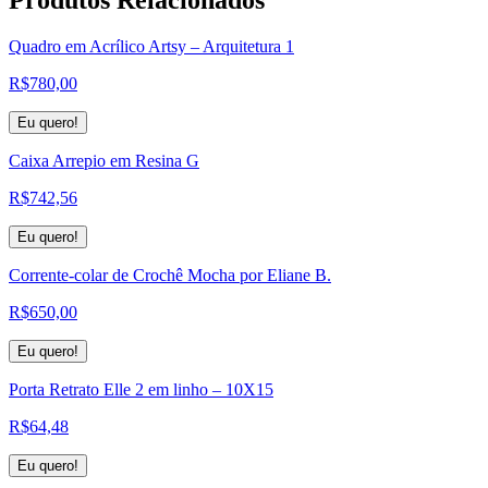
Quadro em Acrílico Artsy – Arquitetura 1
R$
780,00
Eu quero!
Caixa Arrepio em Resina G
R$
742,56
Eu quero!
Corrente-colar de Crochê Mocha por Eliane B.
R$
650,00
Eu quero!
Porta Retrato Elle 2 em linho – 10X15
R$
64,48
Eu quero!