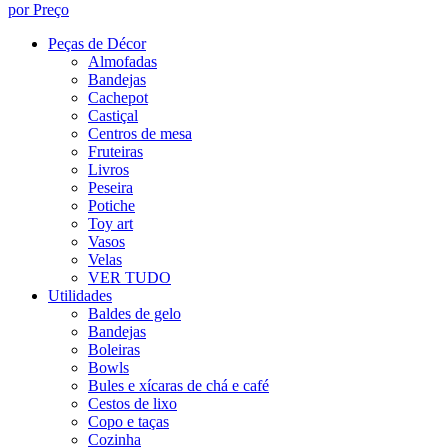
por Preço
Peças de Décor
Almofadas
Bandejas
Cachepot
Castiçal
Centros de mesa
Fruteiras
Livros
Peseira
Potiche
Toy art
Vasos
Velas
VER TUDO
Utilidades
Baldes de gelo
Bandejas
Boleiras
Bowls
Bules e xícaras de chá e café
Cestos de lixo
Copo e taças
Cozinha