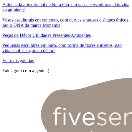
A delicada arte oriental de Nara Ota, em vasos e esculturas, dão vida
ao ambiente
Vasos esculturais em concreto, com curvas sinuosas e shapes únicos,
são o DNA da marca Monamia
Peças de Décor Utilidades Presentes Ambientes
Pequenas esculturas em ouro, com forma de flores e insetos, dão
vida e sofisticação ao décor!
Ver mais galerias
Fale agora com a gente :)
(11) 9 9192-8504