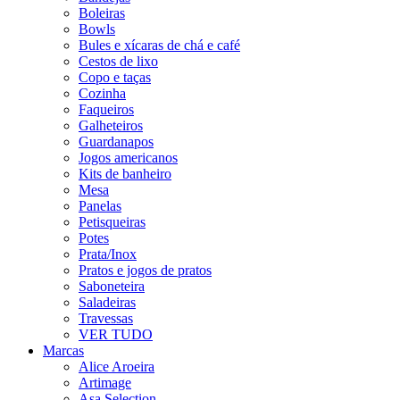
Boleiras
Bowls
Bules e xícaras de chá e café
Cestos de lixo
Copo e taças
Cozinha
Faqueiros
Galheteiros
Guardanapos
Jogos americanos
Kits de banheiro
Mesa
Panelas
Petisqueiras
Potes
Prata/Inox
Pratos e jogos de pratos
Saboneteira
Saladeiras
Travessas
VER TUDO
Marcas
Alice Aroeira
Artimage
Asa Selection