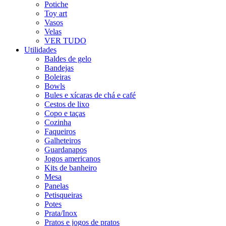
Potiche
Toy art
Vasos
Velas
VER TUDO
Utilidades
Baldes de gelo
Bandejas
Boleiras
Bowls
Bules e xícaras de chá e café
Cestos de lixo
Copo e taças
Cozinha
Faqueiros
Galheteiros
Guardanapos
Jogos americanos
Kits de banheiro
Mesa
Panelas
Petisqueiras
Potes
Prata/Inox
Pratos e jogos de pratos